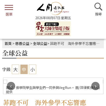
2026年08月07日 星期五
首頁
>
慈善公益
>
全球公益
>
菲跑不可 海外參學不忘響應VegRun復蔬公益路跑
全球公益
大
中
小
字級
‹
›
圖說：佛學院學生與學生們一同參與VegRun。 圖/菲律賓佛光山
提供
菲跑不可 海外參學不忘響應