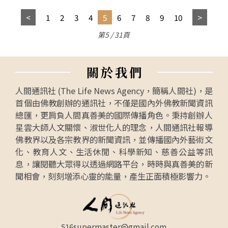
1
2
3
4
5
6
7
8
9
10
第5 / 31頁
關
於
我
們
人間通訊社 (The Life News Agency，簡稱人間社)，是
首個由佛教創辦的通訊社，不僅是國內外佛教新聞資訊
總匯，更肩負人間真善美的國際傳播角色。秉持創辦人
星雲大師人文關懷、淑世化人的理念，人間通訊社報導
佛教界以及各宗教界的新聞資訊，並傳播國內外藝術文
化、教育人文、生活休閒、科學新知、慈善公益等訊
息，讓閱聽大眾得以透過網路平台，時時與真善美的新
聞相會，刻刻增添心靈的能量，產生正面積極影響力。
516supermaster@gmail.com