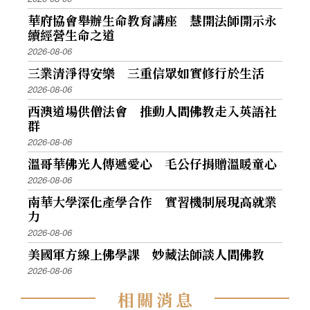
華府協會舉辦生命教育講座 慧開法師開示永
續經營生命之道
2026-08-06
三業清淨得安樂 三重信眾如實修行於生活
2026-08-06
西澳道場供僧法會 推動人間佛教走入英語社
群
2026-08-06
溫哥華佛光人傳遞愛心 毛公仔捐贈溫暖童心
2026-08-06
南華大學深化產學合作 實習機制展現高就業
力
2026-08-06
美國軍方線上佛學課 妙藏法師談人間佛教
2026-08-06
相
關
消
息