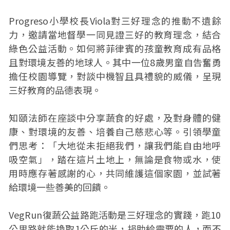
Progreso小學校長Viola對三好理念的推動不遺餘
力，邀請當地督學一同見證三好的教育理念，結合
綠色公益活動。如何將菲律賓的孩童教育成有品格
且對環境友善的地球人。其中一位8歲男童自告奮勇
擔任校園導覽，對談中機智且具禮貌的威儀，呈現
三好教育的品德表現。
知頤法師在座談中分享蔬食的好處，及對身體的健
康、對環境的友善、培養自己慈悲心等。引領學童
們思考：「大地從未拒絕我們，讓我們能自由地呼
吸空氣」，踏在這片土地上，無論是食物或水，使
用時應存著感謝的心，共同維護這個家園，並試著
給環境一些善美的回饋。
VegRun復蔬公益路跑活動是三好理念的實踐，跑10
公里路就能換取1公斤的米，捐助給需要的人，而不