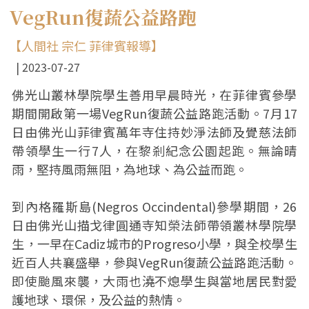
VegRun復蔬公益路跑
【人間社 宗仁 菲律賓報導】
2023-07-27
佛光山叢林學院學生善用早晨時光，在菲律賓參學
期間開啟第一場VegRun復蔬公益路跑活動。7月17
日由佛光山菲律賓萬年寺住持妙淨法師及覺慈法師
帶領學生一行7人，在黎剎紀念公園起跑。無論晴
雨，堅持風雨無阻，為地球、為公益而跑。
到內格羅斯島(Negros Occindental)參學期間，26
日由佛光山描戈律圓通寺知榮法師帶領叢林學院學
生，一早在Cadiz城市的Progreso小學，與全校學生
近百人共襄盛舉，參與VegRun復蔬公益路跑活動。
即使颱風來襲，大雨也澆不熄學生與當地居民對愛
護地球、環保，及公益的熱情。