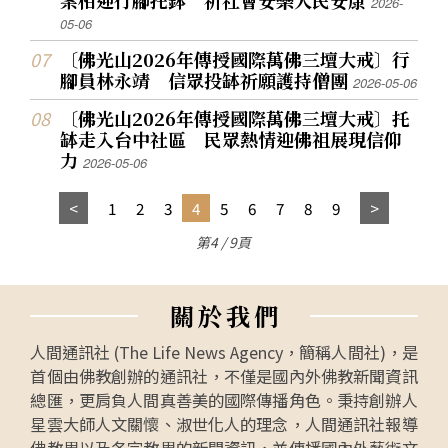
案相迎行腳托鉢 祈社會安樂人民安康
2026-
05-06
〔佛光山2026年傳授國際萬佛三壇大戒〕行
腳員林永靖 信眾投缽祈願護持僧團
2026-05-06
〔佛光山2026年傳授國際萬佛三壇大戒〕托
缽走入台中社區 民眾熱情迎佛祖展現信仰
力
2026-05-06
1
2
3
4
5
6
7
8
9
第4 / 9頁
關
於
我
們
人間通訊社 (The Life News Agency，簡稱人間社)，是
首個由佛教創辦的通訊社，不僅是國內外佛教新聞資訊
總匯，更肩負人間真善美的國際傳播角色。秉持創辦人
星雲大師人文關懷、淑世化人的理念，人間通訊社報導