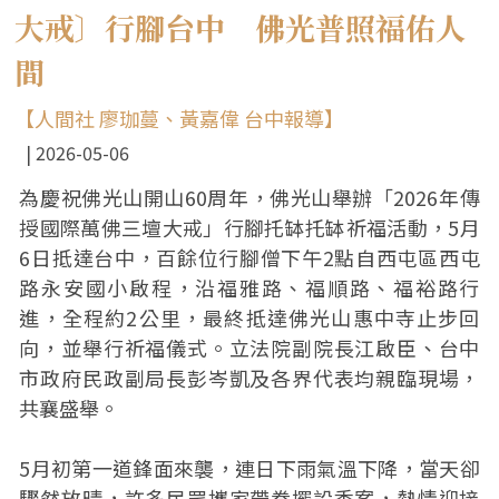
大戒〕行腳台中 佛光普照福佑人
間
【人間社 廖珈蔓、黃嘉偉 台中報導】
2026-05-06
為慶祝佛光山開山60周年，佛光山舉辦「2026年傳
授國際萬佛三壇大戒」行腳托缽托缽祈福活動，5月
6日抵達台中，百餘位行腳僧下午2點自西屯區西屯
路永安國小啟程，沿福雅路、福順路、福裕路行
進，全程約2公里，最終抵達佛光山惠中寺止步回
向，並舉行祈福儀式。立法院副院長江啟臣、台中
市政府民政副局長彭岑凱及各界代表均親臨現場，
共襄盛舉。
5月初第一道鋒面來襲，連日下雨氣溫下降，當天卻
驟然放晴，許多民眾攜家帶眷擺設香案，熱情迎接