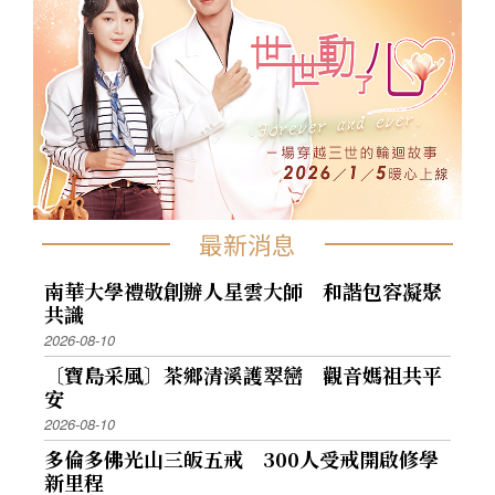
最新消息
南華大學禮敬創辦人星雲大師 和諧包容凝聚
共識
2026-08-10
〔寶島采風〕茶鄉清溪護翠巒 觀音媽祖共平
安
2026-08-10
多倫多佛光山三皈五戒 300人受戒開啟修學
新里程