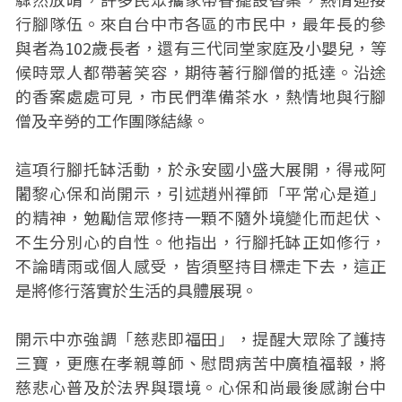
行腳隊伍。來自台中市各區的市民中，最年長的參
與者為102歲長者，還有三代同堂家庭及小嬰兒，等
候時眾人都帶著笑容，期待著行腳僧的抵達。沿途
的香案處處可見，市民們準備茶水，熱情地與行腳
僧及辛勞的工作團隊結緣。
這項行腳托缽活動，於永安國小盛大展開，得戒阿
闍黎心保和尚開示，引述趙州禪師「平常心是道」
的精神，勉勵信眾修持一顆不隨外境變化而起伏、
不生分別心的自性。他指出，行腳托缽正如修行，
不論晴雨或個人感受，皆須堅持目標走下去，這正
是將修行落實於生活的具體展現。
開示中亦強調「慈悲即福田」，提醒大眾除了護持
三寶，更應在孝親尊師、慰問病苦中廣植福報，將
慈悲心普及於法界與環境。心保和尚最後感謝台中