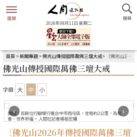
2026年08月11日 星期二
首頁
>
新聞專題
>
佛光山傳授國際萬佛三壇大戒
>
〔佛光山2026年傳授國際萬佛三壇大戒〕行腳台中 佛光普照福佑人間
佛光山傳授國際萬佛三壇大戒
大
中
小
字級
‹
›
圖說：百餘位行腳僧行進台中市西屯區，全程約2公里，為社
會、世界祈福。 人間社記者楊祖宏攝
〔佛光山2026年傳授國際萬佛三壇