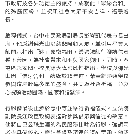
市政府及各界功德主的護持，成就此「眾緣合和」
的殊勝因緣，並祝願社會大眾平安吉祥、福慧增
長。
啟程儀式，台中市民政局副局長彭岑凱代表市長出
席，他感謝佛光山以慈悲照顧大眾，並引用星雲大
師開示指出「缽」象徵福田，透過法師行腳讓信眾
種下善因，為社會帶來和平與國家興旺。同時，西
屯區永安國小校長徐大偉也感性指出，學校與佛光
山因「佛牙舍利」結緣於15年前，榮幸能帶領學校
參與這場睽違多年的盛會，共同為社會祈福，並衷
心祝願活動圓滿、國家和諧繁榮。
行腳僧最後止步於惠中寺並舉行祈福儀式。立法院
副院長江啟臣致詞表達對參與僧眾與信徒的敬意。
他將自己公職生涯的為民服務比喻為行腳，強調兩
者皆具備修心、廣結善緣及積德的深刻意涵。他認