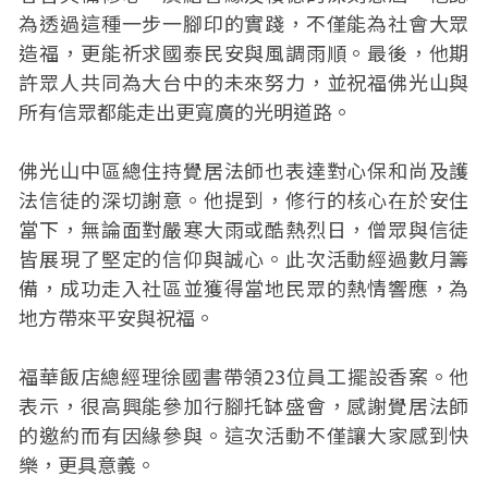
為透過這種一步一腳印的實踐，不僅能為社會大眾
造福，更能祈求國泰民安與風調雨順。最後，他期
許眾人共同為大台中的未來努力，並祝福佛光山與
所有信眾都能走出更寬廣的光明道路。
佛光山中區總住持覺居法師也表達對心保和尚及護
法信徒的深切謝意。他提到，修行的核心在於安住
當下，無論面對嚴寒大雨或酷熱烈日，僧眾與信徒
皆展現了堅定的信仰與誠心。此次活動經過數月籌
備，成功走入社區並獲得當地民眾的熱情響應，為
地方帶來平安與祝福。
福華飯店總經理徐國書帶領23位員工擺設香案。他
表示，很高興能參加行腳托缽盛會，感謝覺居法師
的邀約而有因緣參與。這次活動不僅讓大家感到快
樂，更具意義。