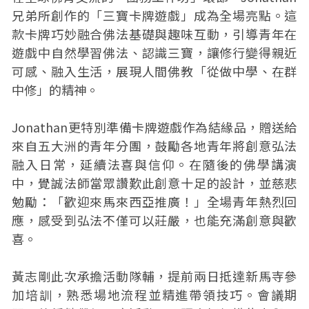
兄弟所創作的「三寶卡牌遊戲」成為全場亮點。這
款卡牌巧妙融合佛法基礎與趣味互動，引導青年在
遊戲中自然學習佛法、認識三寶，讓修行變得親近
可感、融入生活，展現人間佛教「從做中學、在群
中修」的精神。
Jonathan更特別準備卡牌遊戲作為結緣品，贈送給
來自五大洲的青年分團，鼓勵各地青年將創意弘法
融入日常，延續法喜與信仰。在隨後的佛學講演
中，覺誠法師當眾讚歎此創意十足的設計，並慈悲
勉勵：「歡迎來馬來西亞推廣！」全場青年熱烈回
應，感受到弘法不僅可以莊嚴，也能充滿創意與歡
喜。
黃志剛此次承擔活動隊輔，提前兩日抵達新馬寺參
加培訓，熟悉場地流程並精進帶領技巧。會議期