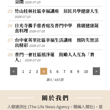
朵開
2026-07-25
竹山桂林社區幸福講座 居民共學健康人生
2026-07-23
日光寺攜手慈香庭及普門中學 推廣健康蔬
食料理
2026-07-25
台中東英里社區幸福生活講座 預防失智活
出精彩
2026-07-24
普門一會社區植淨蓮 鼓勵人人互為「貴
人」
2026-07-24
1
2
3
4
5
6
7
8
9
10
第4 / 485頁
關
於
我
們
人間通訊社 (The Life News Agency，簡稱人間社)，是