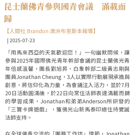
昆士蘭佛青參與國青會議 滿載而
歸
【人間社 Brandon 澳洲布里斯本報導】
2025-07-23
「用馬來西亞的天氣歡迎您！」一句幽默問候，讓
參與2025年國際佛光青年幹部會議的昆士蘭佛光青
年倍感溫馨，團長劉旭昇、白象幹部二級黃志剛與
團員Jonathan Cheung，3人以實際行動展現承擔與
創意，將信仰化為力量，為會議注入活力，並於7月
20日活動圓滿後，於22日向常住法師表達滿載而歸
的學習成果，Jonathan和弟弟Anderson所研發的
「三寶卡牌遊戲」，獲佛光山新馬泰印總住持覺誠
法師支持。
在全球佛青交流的「團務工作坊」環節，Jonathan