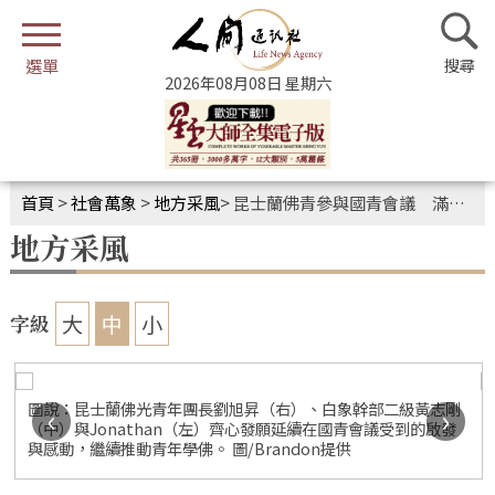
2026年08月08日 星期六
首頁
>
社會萬象
>
地方采風
>
昆士蘭佛青參與國青會議 滿載而歸
地方采風
大
中
小
字級
圖說：昆士蘭佛光青年團長劉旭昇（右）、白象幹部二級黃志剛
‹
›
（中）與Jonathan（左）齊心發願延續在國青會議受到的啟發
與感動，繼續推動青年學佛。 圖/Brandon提供