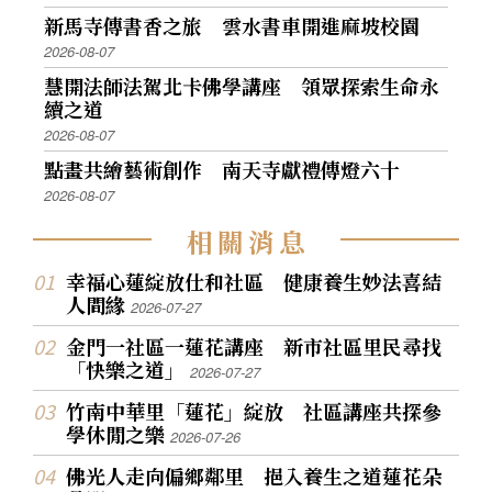
新馬寺傳書香之旅 雲水書車開進麻坡校園
2026-08-07
慧開法師法駕北卡佛學講座 領眾探索生命永
續之道
2026-08-07
點畫共繪藝術創作 南天寺獻禮傳燈六十
2026-08-07
相
關
消
息
幸福心蓮綻放仕和社區 健康養生妙法喜結
人間緣
2026-07-27
金門一社區一蓮花講座 新市社區里民尋找
「快樂之道」
2026-07-27
竹南中華里「蓮花」綻放 社區講座共探參
學休閒之樂
2026-07-26
佛光人走向偏鄉鄰里 挹入養生之道蓮花朵