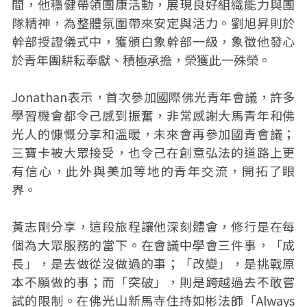
間，他穩健帶領團康活動，展現良好組織能力與團
隊精神，為整體氛圍帶來安定與活力。劉旭昇則於
幹部授證儀式中，獲頒白象幹部一級，象徵他發心
於青年團耕耘奉獻、積極承擔，榮獲此一殊榮。
Jonathan表示，首次參加國際佛光青年會議，許多
學習機會都令己感到振奮，非常感謝大馬青年和佛
光人的慷慨分享和溫暖，未來會再參加國青會議；
三寶卡被大眾接受，也令己在創意弘法的道路上更
有信心，此外與美加等地的青年交流，開拓了眼
界。
黃志剛分享，這段旅程讓他深刻體會，修行是在每
個為大眾服務的當下。在會議中學會三件事，「成
長」，是去做從沒做過的事；「改變」，是挑戰原
本不願做的事；而「突破」，則是跨越過去不敢嘗
試的限制。在佛光山新馬寺住持如彬法師「Always