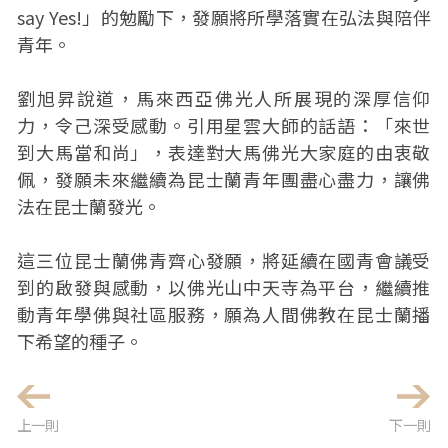
say Yes!」的勉勵下，發願將所學落實在弘法與陪伴
青年。
劉旭昇說道，馬來西亞佛光人所展現的深厚信仰
力，令己深受感動。引用星雲大師的話語：「來世
到大馬當和尚」，表達對大馬佛光大家庭的由衷敬
佩，發願未來繼續為昆士蘭青年團盡心盡力，讓佛
法在昆士蘭發光。
這三位昆士蘭佛青齊心發願，將延續在國青會議受
到的啟發與感動，以佛光山中天寺為平台，繼續推
動青年學佛與社區服務，願為人間佛教在昆士蘭播
下希望的種子。
上一則
下一則