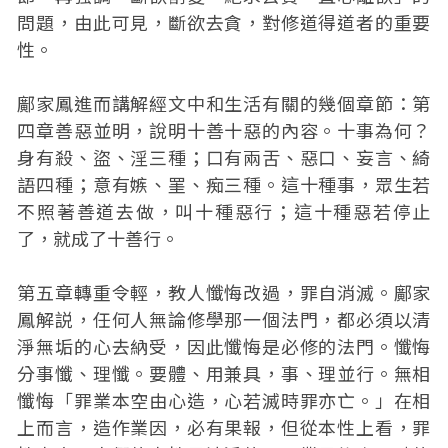
問題，由此可見，斷欲去貪，對修道得道者的重要
性。
鄺家鳳進而講解經文中和生活有關的幾個章節：第
四章善惡並明，說明十善十惡的內容。十事為何？
身有殺、盜、淫三種；口有兩舌、惡口、妄言、綺
語四種；意有嫉、罣、痴三種。這十種事，眾生若
不照著善道去做，叫十種惡行；這十種惡若停止
了，就成了十善行。
第五章轉重令輕，教人懺悔改過，罪自消滅。鄺家
鳳解説，任何人無論修學那一個法門，都必須以清
淨無垢的心去納受，因此懺悔是必修的法門。懺悔
分事懺、理懺。要體、用兼具，事、理並行。無相
懺悔「罪業本空由心造，心若滅時罪亦亡。」在相
上而言，造作業因，必有果報，但從本性上看，罪