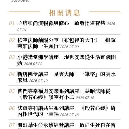
2026-08-07
相
關
消
息
心培和尚演暢禪與修心 啟發悟道智慧
2026-
07-21
依空法師蘭陽分享《布包裡的大千》 細說
慈莊法師一生願行
2026-07-20
小港講堂佛學講座 現世安樂從生活實踐開
始
2026-07-20
新店佛學講座 星雲大師「一筆字」的雲水
家風
2026-07-19
普門寺幸福與安樂系列講座 慧昭法師從
《般若心經》談空有不二
2026-07-18
法寶寺和諧共生系列講座 《般若心經》給
內耗世代的一堂課
2026-07-18
溫哥華生命永續經營講座 啟迪生死自在智