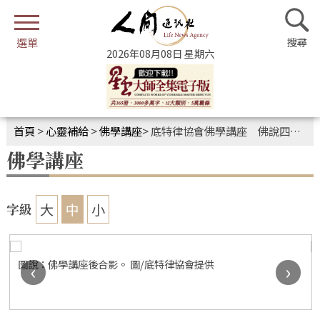
2026年08月08日 星期六
首頁
>
心靈補給
>
佛學講座
>
底特律協會佛學講座 佛說四十二章經的人間智慧
佛學講座
大
中
小
字級
圖說：佛學講座後合影。 圖/底特律協會提供
‹
›