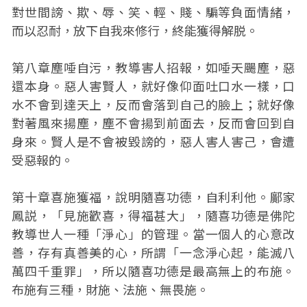
對世間謗、欺、辱、笑、輕、賤、騙等負面情緒，
而以忍耐，放下自我來修行，終能獲得解脱。
第八章塵唾自污，教導害人招報，如唾天颺塵，惡
還本身。惡人害賢人，就好像仰面吐口水一樣，口
水不會到達天上，反而會落到自己的臉上；就好像
對著風來揚塵，塵不會揚到前面去，反而會回到自
身來。賢人是不會被毀謗的，惡人害人害己，會遭
受惡報的。
第十章喜施獲福，說明隨喜功德，自利利他。鄺家
鳳説，「見施歡喜，得福甚大」，隨喜功德是佛陀
教導世人一種「淨心」的管理。當一個人的心意改
善，存有真善美的心，所謂「一念淨心起，能滅八
萬四千重罪」，所以隨喜功德是最高無上的布施。
布施有三種，財施、法施、無畏施。