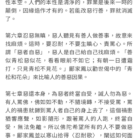
性本空。人們的本性是清淨的，罪業是後來一時的
顛倒，因緣造作才有的。若能改惡行善，罪就消滅
了。
第六章忍惡無瞋，惡人聽見有善人做善事，故意來
找麻煩。這時，要忍耐，不要生瞋心、責罵心。所
謂「惡者自惡」，惡人是自己給自己找麻煩。「善
似青松惡似花，看看眼前不如它；有朝一日遭霜
打，只見青松不見花。」鄺家鳳以勸世偈中的「青
松和花朵」來比喻人的善惡因果。
第七章惡還本身，為惡者終當自受，誡人勿為惡。
有人罵佛，佛如如不動，不隨境轉，不接受罵，罵
人的禍患就歸到罵人者自己的身上去了，這個禍患
猶響應聲，如影隨形，跟著罵人的人跑，終當自
受，無法免離。所以佛陀希望所有的人不要做惡
事。鄺家鳳並以寒山拾得〈忍耐歌〉，闡述如何面