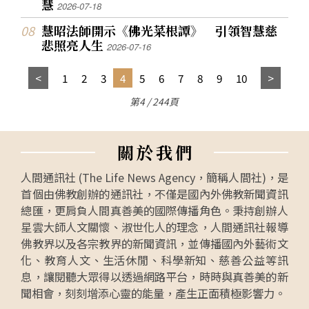
慧
2026-07-18
慧昭法師開示《佛光菜根譚》 引領智慧慈
悲照亮人生
2026-07-16
1
2
3
4
5
6
7
8
9
10
第4 / 244頁
關
於
我
們
人間通訊社 (The Life News Agency，簡稱人間社)，是
首個由佛教創辦的通訊社，不僅是國內外佛教新聞資訊
總匯，更肩負人間真善美的國際傳播角色。秉持創辦人
星雲大師人文關懷、淑世化人的理念，人間通訊社報導
佛教界以及各宗教界的新聞資訊，並傳播國內外藝術文
化、教育人文、生活休閒、科學新知、慈善公益等訊
息，讓閱聽大眾得以透過網路平台，時時與真善美的新
聞相會，刻刻增添心靈的能量，產生正面積極影響力。