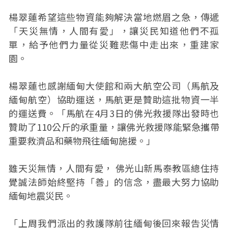
楊翠蓮希望這些物資能夠解決當地燃眉之急，傳遞
「天災無情，人間有愛」，讓災民知道他們不孤
單，給予他們力量從災難悲傷中走出來，重建家
園。
楊翠蓮也感謝緬甸大使館和兩大航空公司（馬航及
緬甸航空）協助運送，馬航更是贊助這批物資一半
的運送費。「馬航在4月3日的佛光救援隊出發時也
贊助了110公斤的承重量，讓佛光救援隊能緊急攜帶
重要救濟品和藥物飛往緬甸施援。」
雖天災無情，人間有愛， 佛光山新馬泰教區總住持
覺誠法師始終堅持「善」的信念，盡最大努力協助
緬甸地震災民。
「上周我們派出的救護隊前往緬甸後回來報告災情