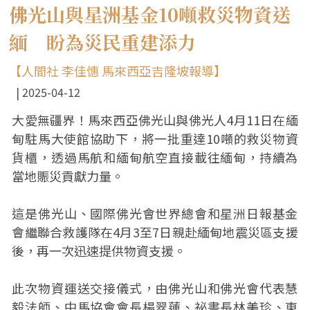
佛光山與星洲基金10噸救災物資送
緬 盼為災民重建添力
【人間社 李佳憓 馬來西亞吉隆坡報導】
2025-04-12
大愛無疆界！馬來西亞佛光山與佛光人4月11日在緬
甸駐馬大使館協助下，將一批重達10噸的救災物資
貨櫃，透過馬航和緬甸航空直接載往緬甸，持續為
當地賑災貢獻力量。
這是佛光山、國際佛光會世界總會和星洲日報基金
會繼聯合救護隊在4月3至7日親赴緬甸地震災區支援
後，再一次迅速提供物資支援。
此次物資運送交接儀式，由佛光山和佛光會代表慧
毅法師、中馬協會會長楊翠蓮、祕書長林美珍、東