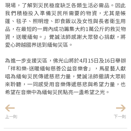
現場，了解到災民極度缺乏各類生活必需品。因此
我們積極投入準備災民所需要的物資，尤其是帳
篷、毯子、照明燈、即食飯以及女性與長者衛生用
品，在最短的一周內成功籌集大約1萬公斤的救災物
資，送暖緬甸。」覺誠法師感謝大眾發心捐獻，將
愛心跨越國界送到緬甸災區。
為進一步支援災區，佛光山將於4月15日及16日舉辦
「祥和樂-送暖緬甸慈善公益音樂會」，馬星藝人獻
唱為緬甸災民傳遞慈悲力量，覺誠法師邀請大眾前
來聆聽，一同感受用音樂傳遞慈悲與希望力量，也
希望在音樂中為緬甸災民點亮一盞希望之光。
上一則
下一則