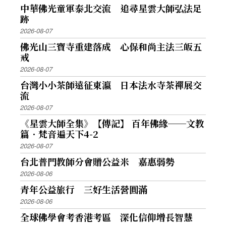
中華佛光童軍泰北交流 追尋星雲大師弘法足
跡
2026-08-07
佛光山三寶寺重建落成 心保和尚主法三皈五
戒
2026-08-07
台灣小小茶師遠征東瀛 日本法水寺茶禪展交
流
2026-08-07
《星雲大師全集》【傳記】 百年佛緣──文教
篇．梵音遍天下4-2
2026-08-07
台北普門教師分會贈公益米 嘉惠弱勢
2026-08-06
青年公益旅行 三好生活營圓滿
2026-08-06
全球佛學會考香港考區 深化信仰增長智慧