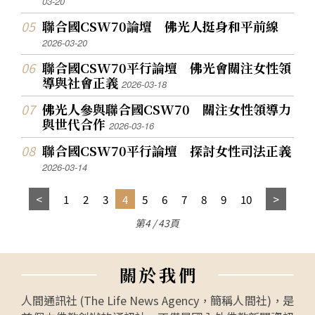
03-20
聯合國CSW70論壇 佛光人挺身和平前線
2026-03-20
聯合國CSW70平行論壇 佛光會關注女性領
導與社會正義
2026-03-18
佛光人參與聯合國CSW70 關注女性領導力
與世代合作
2026-03-16
聯合國CSW70平行論壇 探討女性司法正義
2026-03-14
1
2
3
4
5
6
7
8
9
10
第4 / 43頁
關
於
我
們
人間通訊社 (The Life News Agency，簡稱人間社)，是