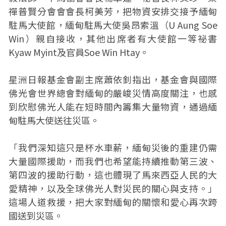
禪普賢分會會會長柯美芳，把物資安排交接予緬甸
駐馬大使館，緬甸駐馬大使吳昂索溫（U Aung Soe
Win）親自接收，其他出席者有大使館一等祕書
Kyaw Myint及官員Soe Win Htay。
星洲日報基金會副主席蕭依釗指出，基金會與國際
佛光會世界總會對緬甸的嚴峻災情高度關注，也感
到欣慰佛光人能在短時間內籌集大量物資，通過緬
甸駐馬大使送往災區。
「我們深知這只是杯水車薪，緬甸災後的重建仍需
大量國際援助，而我們也希望能持續推動第三波、
第四波的援助行動，這也體現了馬來西亞人民的大
愛精神，以及全球佛光人對災民的關心與支持。」
這場人道救援，把大家對緬甸的關懷和愛心再次跨
國送到災區。