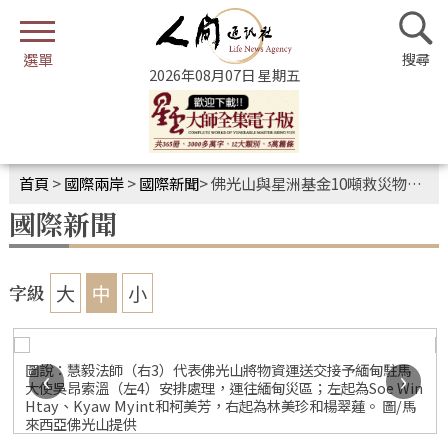
2026年08月07日 星期五
首頁
>
國際兩岸
>
國際新聞
>
佛光山與星洲基金10噸救災物資送緬 盼為災民重建添力
國際新聞
大
中
小
字級
圖說：慧毅法師（右3）代表佛光山將物資運送交接予緬甸駐馬
‹
›
大使吳昂索溫（左4）安排處理，運往緬甸災區；左起為Soe Win
Htay、Kyaw Myint和柯美芳，右起為林美珍和楊翠蓮。 圖/馬
來西亞佛光山提供