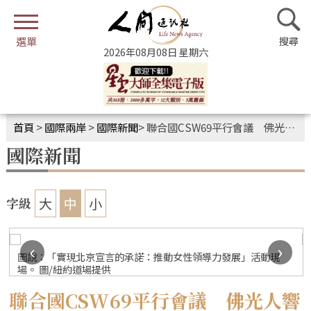
2026年08月08日 星期六
首頁
>
國際兩岸
>
國際新聞
>
聯合國CSW69平行會議 佛光人響應積極學習
國際新聞
大
中
小
字級
‹
›
圖說：「實現北京宣言的承諾：推動女性領導力發展」活動現
場。 圖/紐約道場提供
聯合國CSW69平行會議 佛光人響