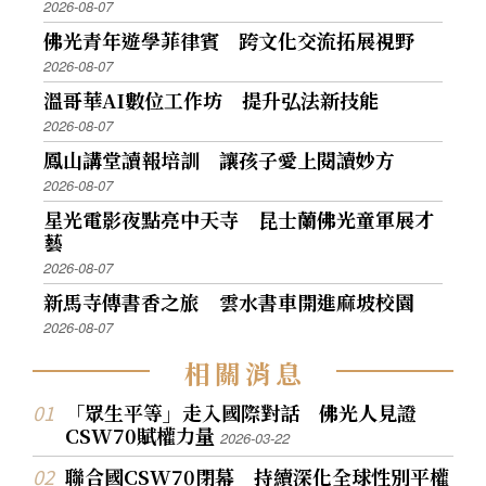
2026-08-07
佛光青年遊學菲律賓 跨文化交流拓展視野
2026-08-07
溫哥華AI數位工作坊 提升弘法新技能
2026-08-07
鳳山講堂讀報培訓 讓孩子愛上閱讀妙方
2026-08-07
星光電影夜點亮中天寺 昆士蘭佛光童軍展才
藝
2026-08-07
新馬寺傳書香之旅 雲水書車開進麻坡校園
2026-08-07
相
關
消
息
「眾生平等」走入國際對話 佛光人見證
CSW70賦權力量
2026-03-22
聯合國CSW70閉幕 持續深化全球性別平權