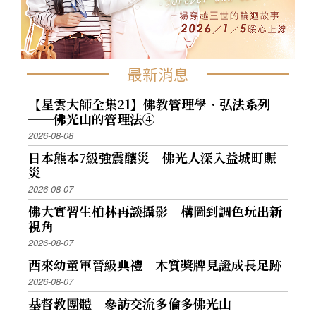
最新消息
【星雲大師全集21】佛教管理學．弘法系列
──佛光山的管理法④
2026-08-08
日本熊本7級強震釀災 佛光人深入益城町賑
災
2026-08-07
佛大實習生柏林再談攝影 構圖到調色玩出新
視角
2026-08-07
西來幼童軍晉級典禮 木質獎牌見證成長足跡
2026-08-07
基督教團體 參訪交流多倫多佛光山