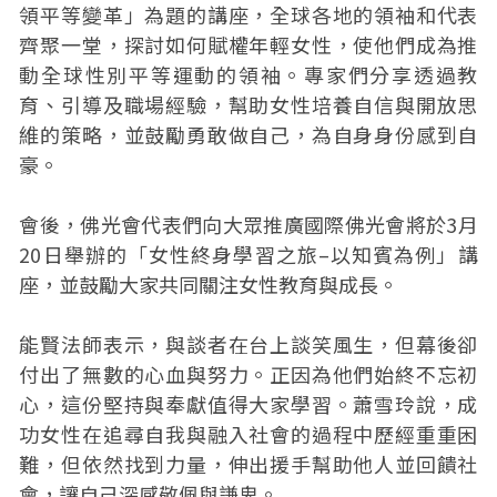
領平等變革」為題的講座，全球各地的領袖和代表
齊聚一堂，探討如何賦權年輕女性，使他們成為推
動全球性別平等運動的領袖。專家們分享透過教
育、引導及職場經驗，幫助女性培養自信與開放思
維的策略，並鼓勵勇敢做自己，為自身身份感到自
豪。
會後，佛光會代表們向大眾推廣國際佛光會將於3月
20日舉辦的「女性終身學習之旅–以知賓為例」講
座，並鼓勵大家共同關注女性教育與成長。
能賢法師表示，與談者在台上談笑風生，但幕後卻
付出了無數的心血與努力。正因為他們始終不忘初
心，這份堅持與奉獻值得大家學習。蕭雪玲說，成
功女性在追尋自我與融入社會的過程中歷經重重困
難，但依然找到力量，伸出援手幫助他人並回饋社
會，讓自己深感敬佩與謙卑。