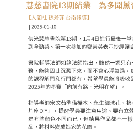
慧慈書院13期結業 為多聞薰
【人間社 孫芳菲 台南報導】
2025-01-10
佛光慧慈書院第13期，1月4日進行最後一堂
到全勤獎。第一次參加的鄭美英表示抄經讓
書院輔導法師如詮法師指出，雖然一週只有
務，能夠因此沉澱下來，而不會心浮氣躁，
的課程解門和行門都有，希望學員能將吸收
2025年的墨寶「向前有路．光明在望」。
指導老師宋文茹準備樺木、永生繡球花、棉
片座DIY」，提醒學員要注意用途、要有
是有些顏色不同而已，但結果作品都不一様
品，將材料變成娘家的花園。