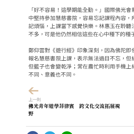
「好不容易！這學期能全勤。」國際佛光會
中堅持參加慧慈書院，容易忘記課程內容，
記煩惱，上課當下感覺快樂。林惠玉在聆聽
不多，可是他仍然相信這些在心中種下的種
鄭仰雲對《遊行經》印象深刻，因為佛陀即
報名慧慈書院上課，表示無法過目不忘，但
但籃子也會變乾淨；常在農忙時利用手機上
不同、意義也不同。
上一則
佛光青年遊學菲律賓 跨文化交流拓展視
野