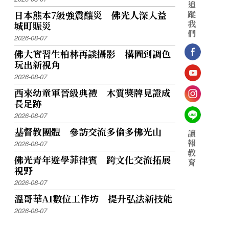
追
日本熊本7級強震釀災 佛光人深入益
蹤
我
城町賑災
們
2026-08-07
佛大實習生柏林再談攝影 構圖到調色
玩出新視角
2026-08-07
西來幼童軍晉級典禮 木質獎牌見證成
長足跡
2026-08-07
基督教團體 參訪交流多倫多佛光山
讀
報
2026-08-07
教
佛光青年遊學菲律賓 跨文化交流拓展
育
視野
2026-08-07
溫哥華AI數位工作坊 提升弘法新技能
2026-08-07