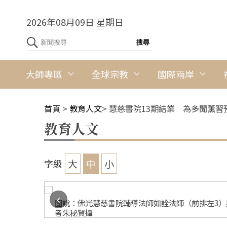
2026年08月09日 星期日
大師專區
全球宗教
國際兩岸
首頁
>
教育人文
>
慧慈書院13期結業 為多聞薰習
教育人文
大
中
小
字級
‹
圖說：佛光慧慈書院輔導法師如詮法師（前排左3）與
者朱秘賢攝