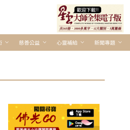
術
慈善公益
心靈補給
新聞專題
圖說：學員歡喜展示自己的DIY作品。 人間社記者孫芳菲攝