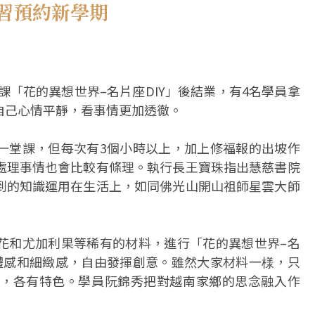
習預約新學期
課「花的異想世界–名片座DIY」後結業，有4名學員拿
自己心情平靜，看事情更加透徹。
一堂課，但每次有3個小時以上，加上修福報的出坡作
處理事情也會比較有條理。執行長王寶珠指出慧慈書院
到的知識運用在生活上，如同佛光山開山祖師星雲大師
花和尤加利果等稀有的材料，進行「花的異想世界–名
立體感和細緻感，自由發揮創意。雖然大家材料一様，只
，各有特色。學員阮錦秀把對越南家鄉的思念融入作