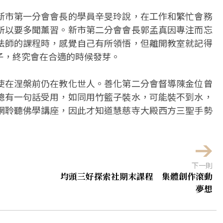
新市第一分會會長的學員辛旻玲說，在工作和繁忙會務
所以要多聞薰習。新市第二分會會長郭孟真因專注而忘
法師的課程時，感覺自己有所領悟，但離開教室就記得
子，終究會在合適的時候發芽。
使在涅槃前仍在教化世人。善化第二分會督導陳金位曾
總有一句話受用，如同用竹籃子裝水，可能裝不到水，
網聆聽佛學講座，因此才知道慧慈寺大殿西方三聖手勢
下一則
均頭三好探索社期末課程 集體創作滾動
夢想