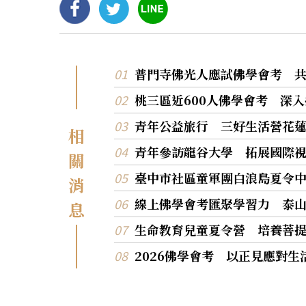
普門寺佛光人應試佛學會考 
桃三區近600人佛學會考 深
青年公益旅行 三好生活營花
相
青年參訪龍谷大學 拓展國際
關
臺中市社區童軍團白浪島夏令
消
線上佛學會考匯聚學習力 泰
息
生命教育兒童夏令營 培養菩
2026佛學會考 以正見應對生