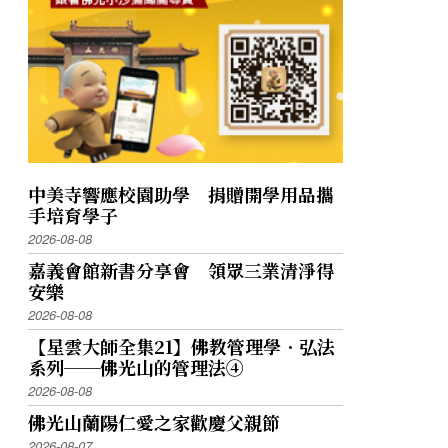
中美寺響應校園助學 捐贈開學用品攜
手培育學子
2026-08-08
嘉義會館新書分享會 領眾三業清淨得
安樂
2026-08-08
【星雲大師全集21】佛教管理學．弘法
系列──佛光山的管理法④
2026-08-08
佛光山蘭陽仁愛之家歡慶父親節
2026-08-07