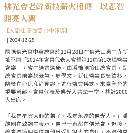
佛光會老幹新枝薪火相傳 以悲智
照亮人間
【人間社 廖珈蔓 台中報導】
2024-12-28
國際佛光會中華總會於12月28日在佛光山惠中寺新
址召開「2024年會員代表大會暨第12屆第1次理監事
會議」，會中通過選舉，由潘維剛接任總會長，副
總會長則為趙翠慧、周學文，新任監事長吳欽杉，
隨後在心保和尚見證下進行監交儀式。來自全台的
重要幹部、會員代表及佛光人共聚一堂，共計2000
人出席。
「我是星雲大師的弟子，我是永遠的佛光人。」潘
維剛在致詞中表示，自己一直都在佛光會，但接下
總會長這個職位讓他感受到很大的責任，不過他會