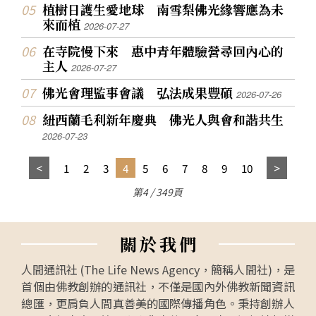
植樹日護生愛地球 南雪梨佛光緣響應為未
來而植
2026-07-27
在寺院慢下來 惠中青年體驗營尋回內心的
主人
2026-07-27
佛光會理監事會議 弘法成果豐碩
2026-07-26
紐西蘭毛利新年慶典 佛光人與會和諧共生
2026-07-23
1
2
3
4
5
6
7
8
9
10
第4 / 349頁
關
於
我
們
人間通訊社 (The Life News Agency，簡稱人間社)，是
首個由佛教創辦的通訊社，不僅是國內外佛教新聞資訊
總匯，更肩負人間真善美的國際傳播角色。秉持創辦人