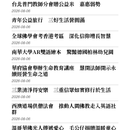
台北普門教師分會贈公益米 嘉惠弱勢
2026-08-06
青年公益旅行 三好生活營圓滿
2026-08-06
全球佛學會考香港考區 深化信仰增長智慧
2026-08-06
南華大學AR雙語繪本 驚豔德國柏林幼兒園
2026-08-06
華府協會舉辦生命教育講座 慧開法師開示永
續經營生命之道
2026-08-06
三業清淨得安樂 三重信眾如實修行於生活
2026-08-06
西澳道場供僧法會 推動人間佛教走入英語社
群
2026-08-06
溫哥華佛光人傳遞愛心 毛公仔捐贈溫暖童心