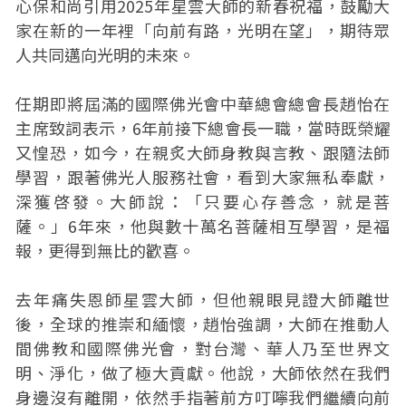
心保和尚引用2025年星雲大師的新春祝福，鼓勵大
家在新的一年裡「向前有路，光明在望」，期待眾
人共同邁向光明的未來。
任期即將屆滿的國際佛光會中華總會總會長趙怡在
主席致詞表示，6年前接下總會長一職，當時既榮耀
又惶恐，如今，在親炙大師身教與言教、跟隨法師
學習，跟著佛光人服務社會，看到大家無私奉獻，
深獲啓發。大師說：「只要心存善念，就是菩
薩。」6年來，他與數十萬名菩薩相互學習，是福
報，更得到無比的歡喜。
去年痛失恩師星雲大師，但他親眼見證大師離世
後，全球的推崇和緬懷，趙怡強調，大師在推動人
間佛教和國際佛光會，對台灣、華人乃至世界文
明、淨化，做了極大貢獻。他說，大師依然在我們
身邊沒有離開，依然手指著前方叮嚀我們繼續向前