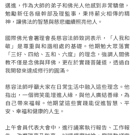
邁進，作為大師的弟子和佛光人他感到非常驕傲，
勉勵新任各級幹部及理監事，秉持薪火相傳的精
神，讓佛法的智慧與慈悲繼續照亮他人。
國際佛光會署理會長慈容法師致詞表示，「人我和
敬」是尊重與和諧相處的基礎。他期勉大眾落實
「三好、四給、五和、六度」的理念，強調人間佛
教不僅是念佛與拜佛，更在於實踐菩薩道，透過自
我開發來達成修行的圓滿。
慈容法師呼籲大家在日常生活中融入這些理念。他
指出，一個微笑能增進人緣，與他人廣結善緣，為
自己帶來福報。他期望這些實踐能促進智慧、平
安、幸福和健康的人生。
上午會員代表大會中，進行議案執行報告、工作報