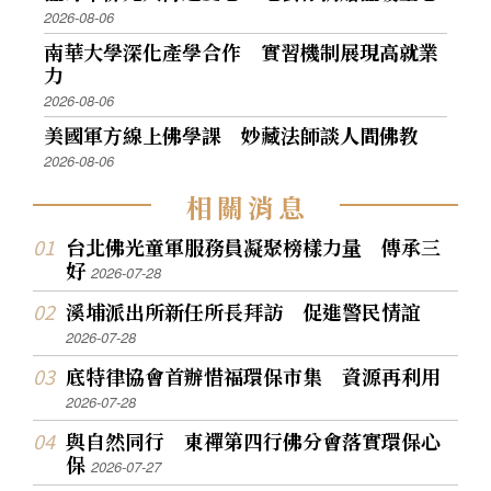
2026-08-06
南華大學深化產學合作 實習機制展現高就業
力
2026-08-06
美國軍方線上佛學課 妙藏法師談人間佛教
2026-08-06
相
關
消
息
台北佛光童軍服務員凝聚榜樣力量 傳承三
好
2026-07-28
溪埔派出所新任所長拜訪 促進警民情誼
2026-07-28
底特律協會首辦惜福環保市集 資源再利用
2026-07-28
與自然同行 東禪第四行佛分會落實環保心
保
2026-07-27