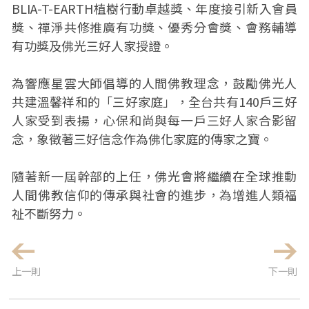
BLIA-T-EARTH植樹行動卓越獎、年度接引新入會員
獎、禪淨共修推廣有功獎、優秀分會獎、會務輔導
有功獎及佛光三好人家授證。
為響應星雲大師倡導的人間佛教理念，鼓勵佛光人
共建溫馨祥和的「三好家庭」，全台共有140戶三好
人家受到表揚，心保和尚與每一戶三好人家合影留
念，象徵著三好信念作為佛化家庭的傳家之寶。
隨著新一屆幹部的上任，佛光會將繼續在全球推動
人間佛教信仰的傳承與社會的進步，為增進人類福
祉不斷努力。
上一則
下一則