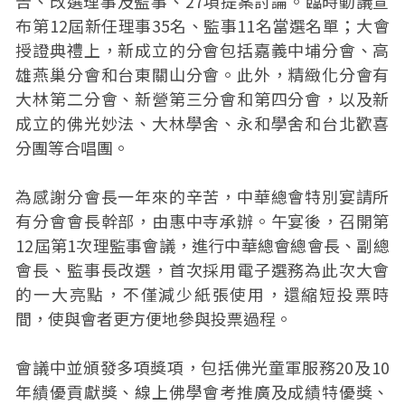
告、改選理事及監事、27項提案討論。臨時動議宣
布第12屆新任理事35名、監事11名當選名單；大會
授證典禮上，新成立的分會包括嘉義中埔分會、高
雄燕巢分會和台東關山分會。此外，精緻化分會有
大林第二分會、新營第三分會和第四分會，以及新
成立的佛光妙法、大林學舍、永和學舍和台北歡喜
分團等合唱團。
為感謝分會長一年來的辛苦，中華總會特別宴請所
有分會會長幹部，由惠中寺承辦。午宴後，召開第
12屆第1次理監事會議，進行中華總會總會長、副總
會長、監事長改選，首次採用電子選務為此次大會
的一大亮點，不僅減少紙張使用，還縮短投票時
間，使與會者更方便地參與投票過程。
會議中並頒發多項獎項，包括佛光童軍服務20及10
年績優貢獻獎、線上佛學會考推廣及成績特優獎、