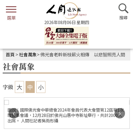
2026年08月06日 星期四
首頁
>
社會萬象
>
佛光會老幹新枝薪火相傳 以悲智照亮人間
社會萬象
大
中
小
字級
圖說：國際佛光會中華總會2024年會員代表大會暨第12屆第1次
‹
›
理監事會議，12月28日於佛光山惠中寺新址舉行，共計2000人
出席。 人間社記者吳雨彤攝