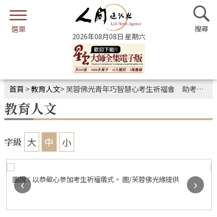
2026年08月08日 星期六
首頁
>
教育人文
>
芙蓉佛光青年巧智慧心考生祈福會 助考生平靜迎考
教育人文
大
中
小
字級
圖說：以恭敬心參加考生祈福儀式。 圖/芙蓉佛光緣提供
‹
›