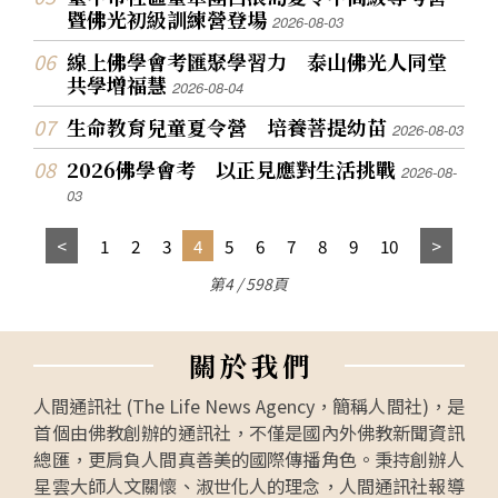
暨佛光初級訓練營登場
2026-08-03
線上佛學會考匯聚學習力 泰山佛光人同堂
共學增福慧
2026-08-04
生命教育兒童夏令營 培養菩提幼苗
2026-08-03
2026佛學會考 以正見應對生活挑戰
2026-08-
03
1
2
3
4
5
6
7
8
9
10
第4 / 598頁
關
於
我
們
人間通訊社 (The Life News Agency，簡稱人間社)，是
首個由佛教創辦的通訊社，不僅是國內外佛教新聞資訊
總匯，更肩負人間真善美的國際傳播角色。秉持創辦人
星雲大師人文關懷、淑世化人的理念，人間通訊社報導