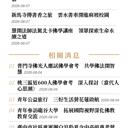
2026-08-07
新馬寺傳書香之旅 雲水書車開進麻坡校園
2026-08-07
慧開法師法駕北卡佛學講座 領眾探索生命永
續之道
2026-08-07
相
關
消
息
普門寺佛光人應試佛學會考 共學佛法開智
慧
2026-08-04
桃三區近600人佛學會考 深入探討《當代人
心思潮》
2026-08-04
青年公益旅行 三好生活營花蓮啟航
2026-08-04
青年參訪龍谷大學 拓展國際視野深化佛教
教育交流
2026-08-04
臺中市社區童軍團白浪島夏令中高級專考營