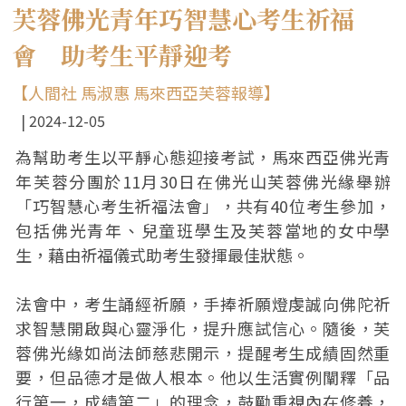
芙蓉佛光青年巧智慧心考生祈福
會 助考生平靜迎考
【人間社 馬淑惠 馬來西亞芙蓉報導】
2024-12-05
為幫助考生以平靜心態迎接考試，馬來西亞佛光青
年芙蓉分團於11月30日在佛光山芙蓉佛光緣舉辦
「巧智慧心考生祈福法會」，共有40位考生參加，
包括佛光青年、兒童班學生及芙蓉當地的女中學
生，藉由祈福儀式助考生發揮最佳狀態。
法會中，考生誦經祈願，手捧祈願燈虔誠向佛陀祈
求智慧開啟與心靈淨化，提升應試信心。隨後，芙
蓉佛光緣如尚法師慈悲開示，提醒考生成績固然重
要，但品德才是做人根本。他以生活實例闡釋「品
行第一，成績第二」的理念，鼓勵重視內在修養，