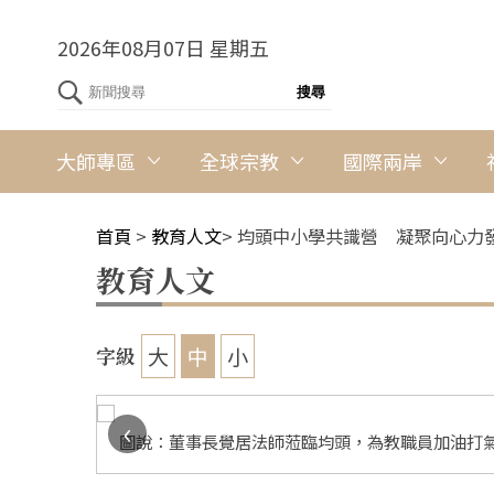
2026年08月07日 星期五
大師專區
全球宗教
國際兩岸
首頁
>
教育人文
>
均頭中小學共識營 凝聚向心力
教育人文
大
中
小
字級
‹
圖說：總校長吳榕峯提出20週年校慶活動規劃。 圖