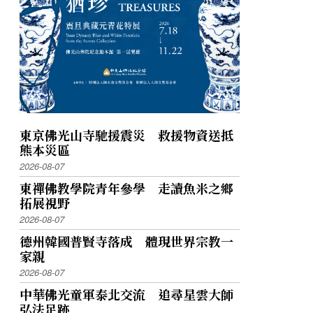
東京佛光山寺馳援震災 救援物資送抵
熊本災區
2026-08-07
東禪佛教學院青年參學 走讀魚米之鄉
拓展視野
2026-08-07
德州韓國普賢寺落成 體現世界宗教一
家親
2026-08-07
中華佛光童軍泰北交流 追尋星雲大師
弘法足跡