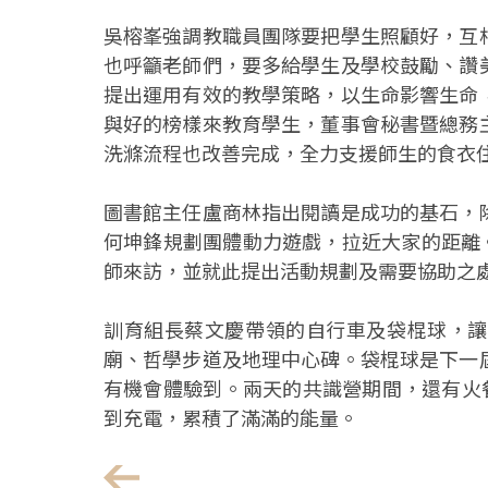
吳榕峯強調教職員團隊要把學生照顧好，互
也呼籲老師們，要多給學生及學校鼓勵、讚
提出運用有效的教學策略，以生命影響生命
與好的榜樣來教育學生，董事會秘書暨總務
洗滌流程也改善完成，全力支援師生的食衣
圖書館主任盧商林指出閱讀是成功的基石，
何坤鋒規劃團體動力遊戲，拉近大家的距離。
師來訪，並就此提出活動規劃及需要協助之
訓育組長蔡文慶帶領的自行車及袋棍球，讓
廟、哲學步道及地理中心碑。袋棍球是下一
有機會體驗到。兩天的共識營期間，還有火餐
到充電，累積了滿滿的能量。