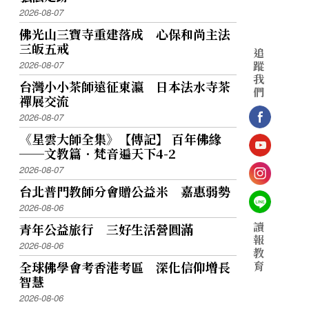
2026-08-07
佛光山三寶寺重建落成 心保和尚主法
三皈五戒
追
蹤
2026-08-07
我
台灣小小茶師遠征東瀛 日本法水寺茶
們
禪展交流
2026-08-07
《星雲大師全集》【傳記】 百年佛緣
──文教篇．梵音遍天下4-2
2026-08-07
台北普門教師分會贈公益米 嘉惠弱勢
2026-08-06
讀
青年公益旅行 三好生活營圓滿
報
2026-08-06
教
育
全球佛學會考香港考區 深化信仰增長
智慧
2026-08-06