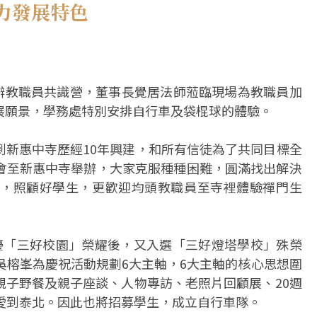
力發展特色
舉辦教職員共識營，董事長覺居法師蒞臨現場為教職員加
展願景，學務處特別安排自行車及袋棍球的體驗。
到新惠中寺歷經10年興建，和所有信徒為了共同目標全
會至新惠中寺舉辦，大家克服種種困難，圓滿找出解決
，照顧好學生，更歡迎均頭教職員至寺裡體驗禪門生
優「三好校園」榮耀後，又入選「三好燈塔學校」殊榮
吳榕峯為慶祝活動規劃6大主軸，6大主軸的核心思想圍
親子野餐及親子座談、人物專訪、老照片回顧展、20週
愛到泰北。因此也將招募學生，成立自行車隊。