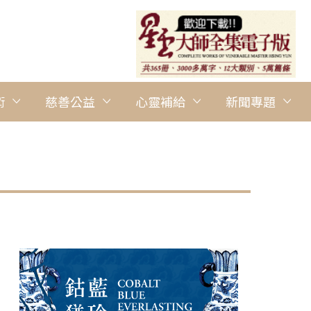
術
慈善公益
心靈補給
新聞專題
圖說：校長胡金枝呼籲老師們，要多給學生及學校鼓勵、讚美，一起
提供