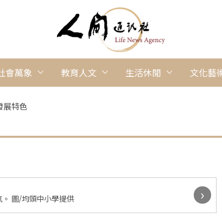
社會萬象
教育人文
生活休閒
文化藝
發展特色
›
/均頭中小學提供