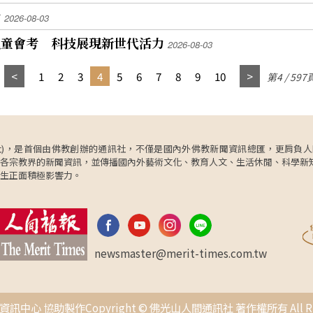
考
2026-08-03
兒童會考 科技展現新世代活力
2026-08-03
1
2
3
4
5
6
7
8
9
10
第4 / 597
ncy，簡稱人間社)，是首個由佛教創辦的通訊社，不僅是國內外佛教新聞資訊總匯，
各宗教界的新聞資訊，並傳播國內外藝術文化、教育人文、生活休閒、科學新
生正面積極影響力。
newsmaster@merit-times.com.tw
中心 協助製作Copyright © 佛光山人間通訊社 著作權所有 All Right