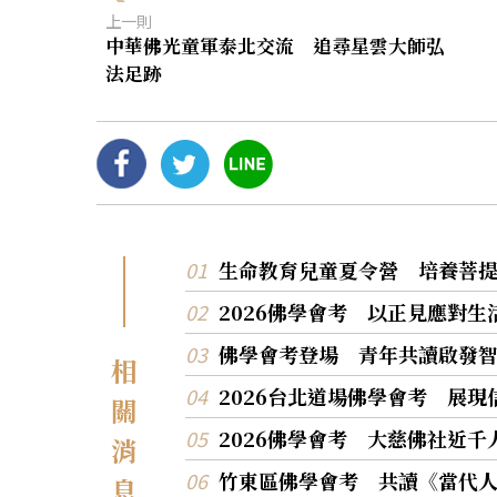
上一則
中華佛光童軍泰北交流 追尋星雲大師弘
法足跡
生命教育兒童夏令營 培養菩
2026佛學會考 以正見應對生
佛學會考登場 青年共讀啟發
相
2026台北道場佛學會考 展
關
2026佛學會考 大慈佛社近千
消
竹東區佛學會考 共讀《當代
息