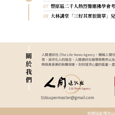
豐原區二千人熱烈響應佛學會
大林講堂「三好其實很簡單」
關
人間通訊社 (The Life News Age
懷、淑世化人的理念，人間通訊社報導佛教界以及
於
時與真善美的新聞相會，刻刻增添心靈的能量，產
我
們
516supermaster@gmail.com
本網站由 佛光山資訊