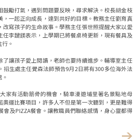
相鼓勵打氣，遇到問題要反映，尋求解決。校長胡金枝
美，一起正向成長，達到共好的目標。教務主任劉育真
，改寫孩子的生命故事。學務主任張世照提醒大家以愛
主任李靆鎂表示，上學期已將餐桌椅更新，現有餐具及
住行。
除了讓孩子愛上閱讀，老師也要持續進步。輔導室主任
招生處主任覺森法師預告9月2日將有300多位海外法
處。
大家有活動筋骨的機會，騎車漫遊埔里著名景點地母
屆奧運比賽項目，許多人不但是第一次聽到，更是難得
會及PIZZA餐會。讓教職員們聯絡感情，身心靈都得