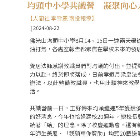
均頭中小學共識營 凝聚向心
【人間社 李雪麗 南投報導】
2024-08-22
佛光山均頭中小學8月14、15日一連兩天
油打氣，各處室報告都聚焦在學校未來的發
覺居法師感謝教職員們對均頭的付出，並提
力以赴，終於即將落成，日前孝道月梁皇法
辦法，以此勉勵教職員，也用此精神來教學
活。
共識營前一日，正好傳來均頭繼連5年獲績
的好消息，今年也恰逢建校20週年，總校長
繞著「給」的理念。除了校慶運動會，還有
年師生美展、「我騎車你贊助」均頭20載送