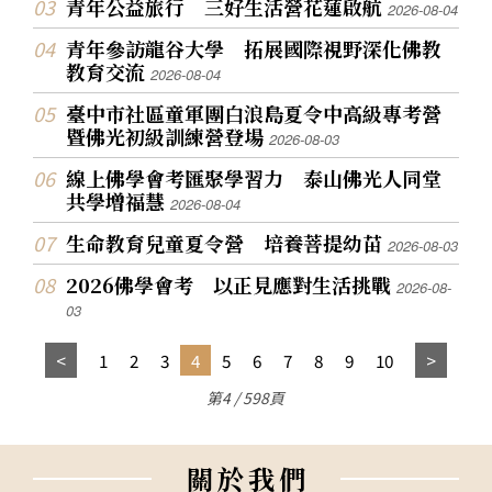
青年公益旅行 三好生活營花蓮啟航
2026-08-04
青年參訪龍谷大學 拓展國際視野深化佛教
教育交流
2026-08-04
臺中市社區童軍團白浪島夏令中高級專考營
暨佛光初級訓練營登場
2026-08-03
線上佛學會考匯聚學習力 泰山佛光人同堂
共學增福慧
2026-08-04
生命教育兒童夏令營 培養菩提幼苗
2026-08-03
2026佛學會考 以正見應對生活挑戰
2026-08-
03
1
2
3
4
5
6
7
8
9
10
第4 / 598頁
關
於
我
們