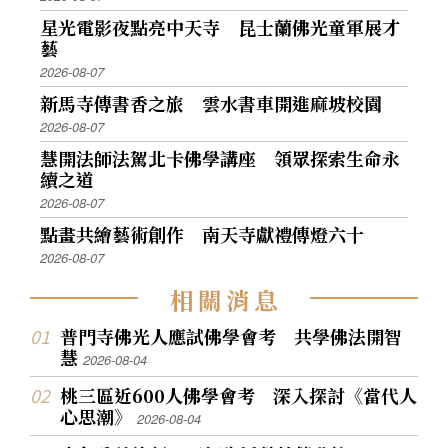
星光電影夜點亮中天寺 昆士蘭佛光童軍展才
藝
2026-08-07
新馬寺傳書香之旅 雲水書車開進麻坡校園
2026-08-07
慧開法師法駕北卡佛學講座 領眾探索生命永
續之道
2026-08-07
點畫共繪藝術創作 南天寺獻禮傳燈六十
2026-08-07
相
關
消
息
普門寺佛光人應試佛學會考 共學佛法開智
慧
2026-08-04
桃三區近600人佛學會考 深入探討《當代人
心思潮》
2026-08-04