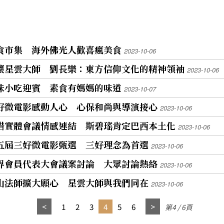
蔬食市集 海外佛光人歡喜瘋美食
2023-10-06
緬懷星雲大師 劉長樂：東方信仰文化的精神領袖
2023-10-06
美味小吃迎賓 素食有媽媽的味道
2023-10-07
三好微電影感動人心 心保和尚與導演接心
2023-10-06
珍惜實體會議情感連結 斯碧瑤肯定巴西本土化
2023-10-06
第五屆三好微電影甄選 三好理念為首選
2023-10-06
世界會員代表大會議案討論 大眾討論熱絡
2023-10-06
深山法師擴大願心 星雲大師與我們同在
2023-10-06
1
2
3
4
5
6
第4 / 6頁