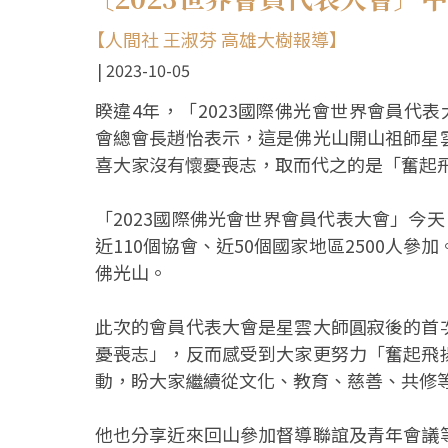
【人間社 王淑芬 高雄大樹報導】
2023-10-05
睽違4年，「2023國際佛光會世界會員代
會總會長趙怡表示，這是佛光山開山祖師星
喜大家沒有懷憂喪志，取而代之的是「奮起
「2023國際佛光會世界會員代表大會」今天
近110個協會、近50個國家地區2500人
佛光山。
此次的會員代表大會是星雲大師圓寂後的首
憂喪志」，反而感受到大家更努力「奮起飛
動，盼大家繼續從文化、教育、慈善、共修
他也分享近來回山參加督導聯誼及青年會議