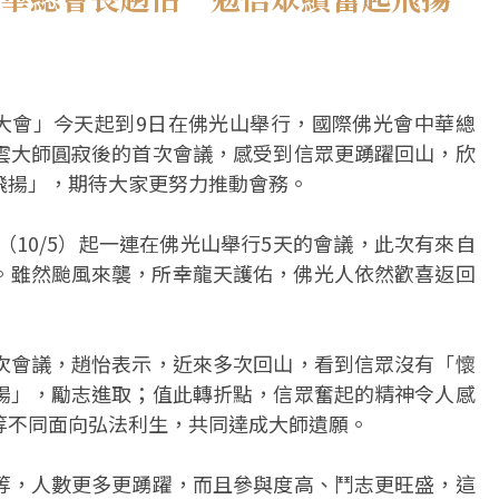
表大會」今天起到9日在佛光山舉行，國際佛光會中華總
雲大師圓寂後的首次會議，感受到信眾更踴躍回山，欣
飛揚」，期待大家更努力推動會務。
（10/5）起一連在佛光山舉行5天的會議，此次有來自
參加。雖然颱風來襲，所幸龍天護佑，佛光人依然歡喜返回
次會議，趙怡表示，近來多次回山，看到信眾沒有「懷
揚」，勵志進取；值此轉折點，信眾奮起的精神令人感
等不同面向弘法利生，共同達成大師遺願。
等，人數更多更踴躍，而且參與度高、鬥志更旺盛，這