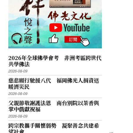
2026年全球佛學會考 非洲考區跨世代
共學佛法
2026-08-09
慈悲願行馳援八代 福岡佛光人捐資送
暖濟災民
2026-08-09
父親節敬謝護法恩 南台別院以茶香與
掌中戲獻祝福
2026-08-09
跨宗教攜手關懷弱勢 凝聚善念共建希
望社會