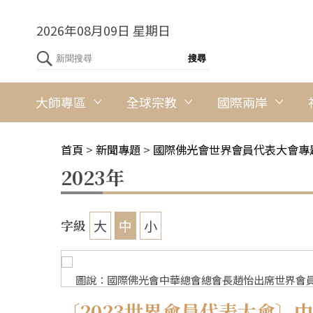
2026年08月09日 星期日
大師專區
全球宗教
國際兩岸
首頁
>
新聞專題
>
國際佛光會世界會員代表大會專
2023年
大
中
小
字級
芬攝
圖說：國際佛光會中華總會總會長趙怡出席世界會員
〔2023世界會員代表大會〕