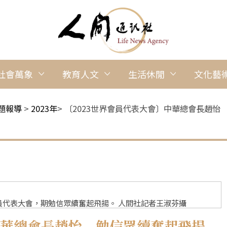
社會萬象
教育人文
生活休閒
文化藝
題報導
>
2023年
>
〔2023世界會員代表大會〕中華總會長趙怡
代表大會，期勉信眾續奮起飛揚。 人間社記者王淑芬攝
中華總會長趙怡 勉信眾續奮起飛揚