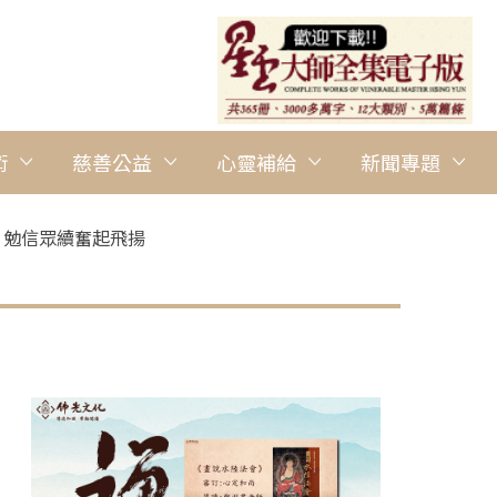
術
慈善公益
心靈補給
新聞專題
 勉信眾續奮起飛揚
圖說：國際佛光會中華總會總會長趙怡出席世界會員代表大會，期