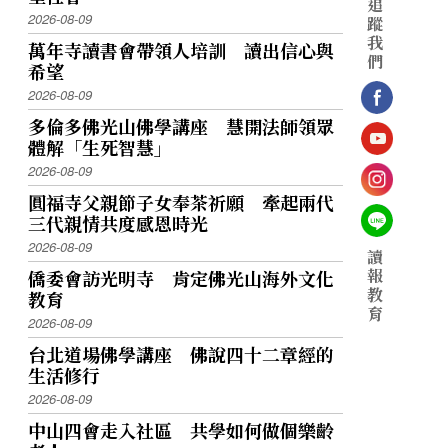
追
2026-08-09
蹤
我
萬年寺讀書會帶領人培訓 讀出信心與
們
希望
2026-08-09
多倫多佛光山佛學講座 慧開法師領眾
體解「生死智慧」
2026-08-09
圓福寺父親節子女奉茶祈願 牽起兩代
三代親情共度感恩時光
2026-08-09
讀
報
僑委會訪光明寺 肯定佛光山海外文化
教
教育
育
2026-08-09
台北道場佛學講座 佛說四十二章經的
生活修行
2026-08-09
中山四會走入社區 共學如何做個樂齡