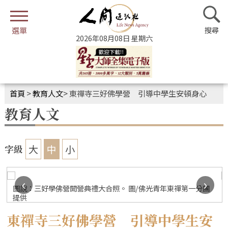
2026年08月08日 星期六
首頁
>
教育人文
>
東禪寺三好佛學營 引導中學生安頓身心
教育人文
大
中
小
字級
‹
›
圖說：三好學佛營開營典禮大合照。 圖/佛光青年東禪第一分團
提供
東禪寺三好佛學營 引導中學生安