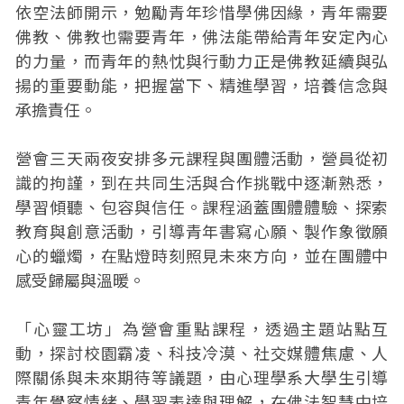
依空法師開示，勉勵青年珍惜學佛因緣，青年需要
佛教、佛教也需要青年，佛法能帶給青年安定內心
的力量，而青年的熱忱與行動力正是佛教延續與弘
揚的重要動能，把握當下、精進學習，培養信念與
承擔責任。
營會三天兩夜安排多元課程與團體活動，營員從初
識的拘謹，到在共同生活與合作挑戰中逐漸熟悉，
學習傾聽、包容與信任。課程涵蓋團體體驗、探索
教育與創意活動，引導青年書寫心願、製作象徵願
心的蠟燭，在點燈時刻照見未來方向，並在團體中
感受歸屬與溫暖。
「心靈工坊」為營會重點課程，透過主題站點互
動，探討校園霸凌、科技冷漠、社交媒體焦慮、人
際關係與未來期待等議題，由心理學系大學生引導
青年覺察情緒、學習表達與理解，在佛法智慧中培