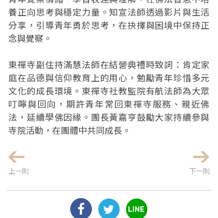
養正向思考與穩定力量。知宣法師透過影片與生活
分享，引導青年勇於思考，在抉擇與困境中保持正
念與覺察。
東禪寺副住持滿慧法師在結營典禮時致詞：肯定家
庭在品德與信仰教育上的用心，勉勵青年珍惜多元
文化的成長環境。東禪寺社教監院有航法師為大眾
叮嚀與回向，期許青年常回東禪寺服務、親近佛
法，延續學佛因緣。團長黃嘉亨鼓勵大家持續參與
寺院活動，在團體中共同成長。
上一則
下一則