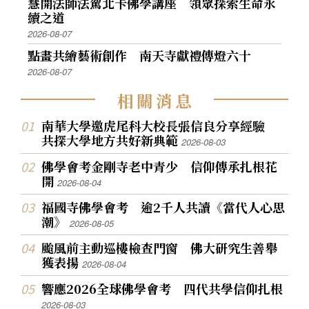
慧開法師法駕北卡佛學講座 領眾探索生命永
續之道
2026-08-07
點畫共繪藝術創作 南天寺獻禮傳燈六十
2026-08-07
相
關
消
息
南華大學邀虎尾科大校長張信良分享經驗
共探大學地方共好新典範
2026-08-03
佛學會考金剛寺老中青少 信仰傳承扎根花
開
2026-08-04
福國寺佛學會考 逾2千人共讀《當代人心思
潮》
2026-08-05
颱風前主動巡樓檢查門窗 佛大研究生善舉
獲表揚
2026-08-04
響應2026全球佛學會考 四代共學信仰扎根
2026-08-03