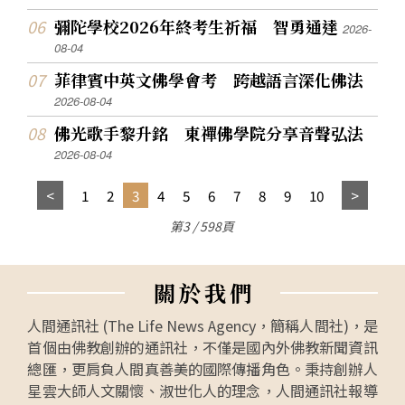
彌陀學校2026年終考生祈福 智勇通達
2026-
08-04
菲律賓中英文佛學會考 跨越語言深化佛法
2026-08-04
佛光歌手黎升銘 東禪佛學院分享音聲弘法
2026-08-04
1
2
3
4
5
6
7
8
9
10
第3 / 598頁
關
於
我
們
人間通訊社 (The Life News Agency，簡稱人間社)，是
首個由佛教創辦的通訊社，不僅是國內外佛教新聞資訊
總匯，更肩負人間真善美的國際傳播角色。秉持創辦人
星雲大師人文關懷、淑世化人的理念，人間通訊社報導