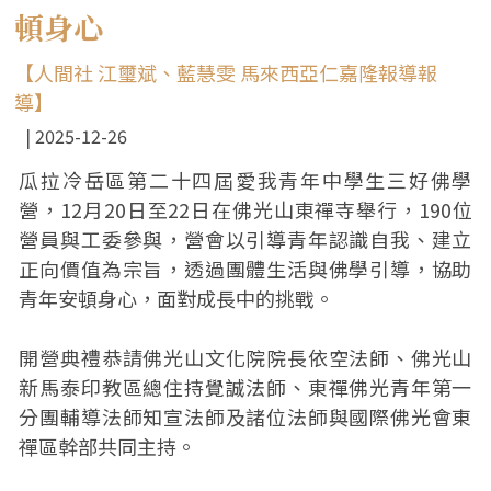
頓身心
【人間社 江璽斌、藍慧雯 馬來西亞仁嘉隆報導報
導】
2025-12-26
瓜拉冷岳區第二十四屆愛我青年中學生三好佛學
營，12月20日至22日在佛光山東禪寺舉行，190位
營員與工委參與，營會以引導青年認識自我、建立
正向價值為宗旨，透過團體生活與佛學引導，協助
青年安頓身心，面對成長中的挑戰。
開營典禮恭請佛光山文化院院長依空法師、佛光山
新馬泰印教區總住持覺誠法師、東禪佛光青年第一
分團輔導法師知宣法師及諸位法師與國際佛光會東
禪區幹部共同主持。