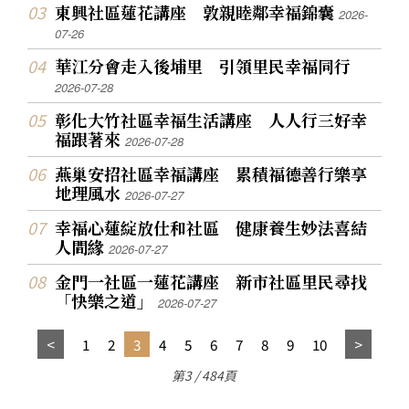
東興社區蓮花講座 敦親睦鄰幸福錦囊
2026-
07-26
華江分會走入後埔里 引領里民幸福同行
2026-07-28
彰化大竹社區幸福生活講座 人人行三好幸
福跟著來
2026-07-28
燕巢安招社區幸福講座 累積福德善行樂享
地理風水
2026-07-27
幸福心蓮綻放仕和社區 健康養生妙法喜結
人間緣
2026-07-27
金門一社區一蓮花講座 新市社區里民尋找
「快樂之道」
2026-07-27
1
2
3
4
5
6
7
8
9
10
第3 / 484頁