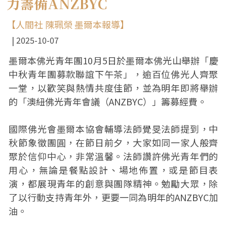
力籌備ANZBYC
【人間社 陳珮榮 墨爾本報導】
2025-10-07
墨爾本佛光青年團10月5日於墨爾本佛光山舉辦「慶
中秋青年團募款聯誼下午茶」，逾百位佛光人齊聚
一堂，以歡笑與熱情共度佳節，並為明年即將舉辦
的「澳紐佛光青年會議（ANZBYC）」籌募經費。
國際佛光會墨爾本協會輔導法師覺旻法師提到，中
秋節象徵團圓，在節日前夕，大家如同一家人般齊
聚於信仰中心，非常溫馨。法師讚許佛光青年們的
用心，無論是餐點設計、場地佈置，或是節目表
演，都展現青年的創意與團隊精神。勉勵大眾，除
了以行動支持青年外，更要一同為明年的ANZBYC加
油。