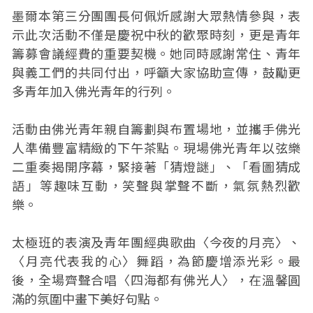
墨爾本第三分團團長何佩炘感謝大眾熱情參與，表
示此次活動不僅是慶祝中秋的歡聚時刻，更是青年
籌募會議經費的重要契機。她同時感謝常住、青年
與義工們的共同付出，呼籲大家協助宣傳，鼓勵更
多青年加入佛光青年的行列。
活動由佛光青年親自籌劃與布置場地，並攜手佛光
人準備豐富精緻的下午茶點。現場佛光青年以弦樂
二重奏揭開序幕，緊接著「猜燈謎」、「看圖猜成
語」等趣味互動，笑聲與掌聲不斷，氣氛熱烈歡
樂。
太極班的表演及青年團經典歌曲〈今夜的月亮〉、
〈月亮代表我的心〉舞蹈，為節慶增添光彩。最
後，全場齊聲合唱〈四海都有佛光人〉，在溫馨圓
滿的氛圍中畫下美好句點。