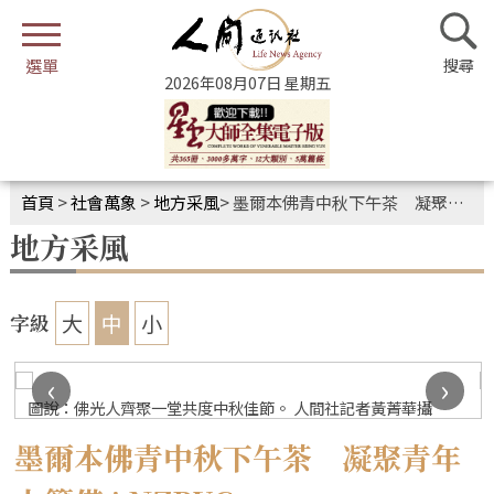
2026年08月07日 星期五
首頁
>
社會萬象
>
地方采風
>
墨爾本佛青中秋下午茶 凝聚青年力籌備ANZBYC
地方采風
大
中
小
字級
‹
›
圖說：佛光人齊聚一堂共度中秋佳節。 人間社記者黃菁華攝
墨爾本佛青中秋下午茶 凝聚青年