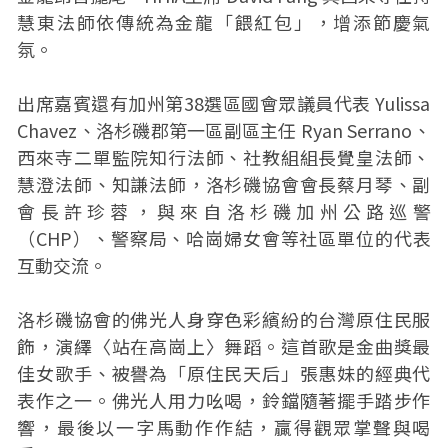
慧東法師依傳統為金龍「餵紅包」，增添節慶氣
氛。
出席嘉賓還有加州第38選區國會眾議員代表 Yulissa
Chavez、洛杉磯郡第一區副區主任 Ryan Serrano、
西來寺二單監院知行法師、社教組組長覺皇法師、
慧澄法師、知謙法師，洛杉磯協會會長蔡月琴、副
會長許珍蓉，與來自洛杉磯加州公路巡警
（CHP）、警察局、哈崗婦女會等社區單位的代表
互動交流。
洛杉磯協會的佛光人身穿色彩繽紛的台灣原住民服
飾，演繹〈站在高崗上〉舞蹈。這首歌是金曲獎最
佳女歌手、被譽為「原住民天后」張惠妹的經典代
表作之一。佛光人用力吆喝，鈴鐺隨著擺手踏步作
響，最後以一字馬動作作結，贏得觀眾掌聲與喝