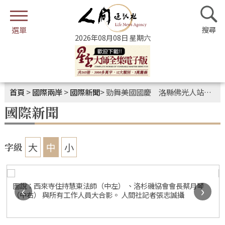
2026年08月08日 星期六
首頁
>
國際兩岸
>
國際新聞
>
勁舞美國國慶 洛縣佛光人站在高崗上
國際新聞
大
中
小
字級
圖說：西來寺住持慧東法師（中左） 、洛杉磯協會會長蔡月琴
‹
›
（中右） 與所有工作人員大合影。 人間社記者張志誠攝