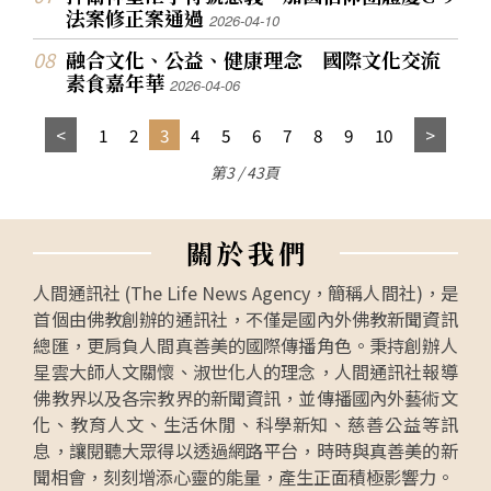
法案修正案通過
2026-04-10
融合文化、公益、健康理念 國際文化交流
素食嘉年華
2026-04-06
1
2
3
4
5
6
7
8
9
10
第3 / 43頁
關
於
我
們
人間通訊社 (The Life News Agency，簡稱人間社)，是
首個由佛教創辦的通訊社，不僅是國內外佛教新聞資訊
總匯，更肩負人間真善美的國際傳播角色。秉持創辦人
星雲大師人文關懷、淑世化人的理念，人間通訊社報導
佛教界以及各宗教界的新聞資訊，並傳播國內外藝術文
化、教育人文、生活休閒、科學新知、慈善公益等訊
息，讓閱聽大眾得以透過網路平台，時時與真善美的新
聞相會，刻刻增添心靈的能量，產生正面積極影響力。