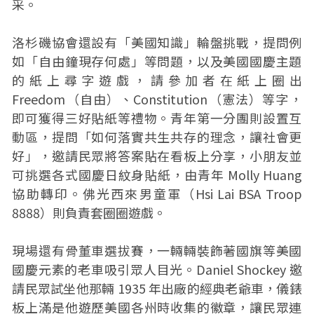
采。
洛杉磯協會還設有「美國知識」輪盤挑戰，提問例
如「自由鐘現存何處」等問題，以及美國國慶主題
的紙上尋字遊戲，請參加者在紙上圈出
Freedom（自由）、Constitution（憲法）等字，
即可獲得三好貼紙等禮物。青年第一分團則設置互
動區，提問「如何落實共生共存的理念，讓社會更
好」，邀請民眾將答案貼在看板上分享，小朋友並
可挑選各式國慶日紋身貼紙，由青年 Molly Huang
協助轉印。佛光西來男童軍（Hsi Lai BSA Troop
8888）則負責套圈圈遊戲。
現場還有骨董車選拔賽，一輛輛裝飾著國旗等美國
國慶元素的老車吸引眾人目光。Daniel Shockey 邀
請民眾試坐他那輛 1935 年出廠的經典老爺車，儀錶
板上滿是他遊歷美國各州時收集的徽章，讓民眾連