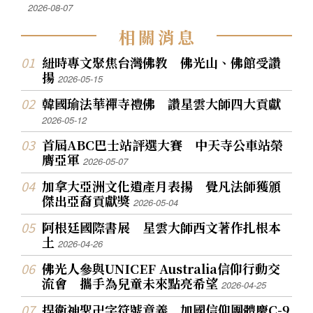
2026-08-07
相
關
消
息
紐時專文聚焦台灣佛教 佛光山、佛館受讚
揚
2026-05-15
韓國瑜法華禪寺禮佛 讚星雲大師四大貢獻
2026-05-12
首屆ABC巴士站評選大賽 中天寺公車站榮
膺亞軍
2026-05-07
加拿大亞洲文化遺產月表揚 覺凡法師獲頒
傑出亞裔貢獻獎
2026-05-04
阿根廷國際書展 星雲大師西文著作扎根本
土
2026-04-26
佛光人參與UNICEF Australia信仰行動交
流會 攜手為兒童未來點亮希望
2026-04-25
捍衛神聖卍字符號意義 加國信仰團體慶C-9