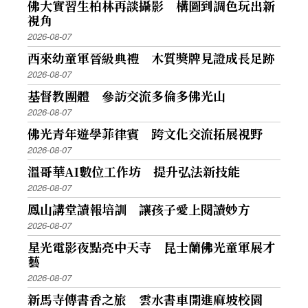
佛大實習生柏林再談攝影 構圖到調色玩出新
視角
2026-08-07
西來幼童軍晉級典禮 木質獎牌見證成長足跡
2026-08-07
基督教團體 參訪交流多倫多佛光山
2026-08-07
佛光青年遊學菲律賓 跨文化交流拓展視野
2026-08-07
溫哥華AI數位工作坊 提升弘法新技能
2026-08-07
鳳山講堂讀報培訓 讓孩子愛上閱讀妙方
2026-08-07
星光電影夜點亮中天寺 昆士蘭佛光童軍展才
藝
2026-08-07
新馬寺傳書香之旅 雲水書車開進麻坡校園