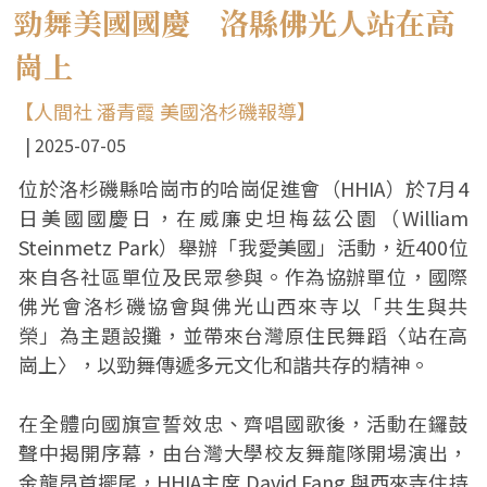
勁舞美國國慶 洛縣佛光人站在高
崗上
【人間社 潘青霞 美國洛杉磯報導】
2025-07-05
位於洛杉磯縣哈崗市的哈崗促進會（HHIA）於7月4
日美國國慶日，在威廉史坦梅茲公園（William
Steinmetz Park）舉辦「我愛美國」活動，近400位
來自各社區單位及民眾參與。作為協辦單位，國際
佛光會洛杉磯協會與佛光山西來寺以「共生與共
榮」為主題設攤，並帶來台灣原住民舞蹈〈站在高
崗上〉，以勁舞傳遞多元文化和諧共存的精神。
在全體向國旗宣誓效忠、齊唱國歌後，活動在鑼鼓
聲中揭開序幕，由台灣大學校友舞龍隊開場演出，
金龍昂首擺尾，HHIA主席 David Fang 與西來寺住持