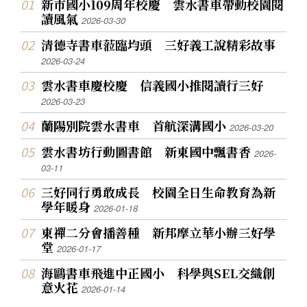
新市國小109周年校慶 雲水書車帶動校園閱
讀風氣
2026-03-30
清德寺書車蒞臨均頭 三好義工說精彩故事
2026-03-24
雲水書車慶校慶 信義國小推閱讀行三好
2026-03-23
蘭陽別院雲水書車 首航深溝國小
2026-03-20
雲水書坊行動圖書館 新東國中飄書香
2026-
03-11
三好同行勇敢成長 校園全日生命教育為新
學年暖身
2026-01-18
東禪二分會播善種 新邦摩立華小辦三好學
堂
2026-01-17
海鷗書車飛進中正國小 科學與SEL交織創
意火花
2026-01-14