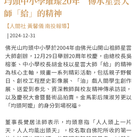
均頭中小學璀璨20年 傳承星雲大
師「給」的精神
【人間社 黃馨儀 南投報導】
2024-12-31
佛光山均頭中小學於2004年由佛光山開山祖師星雲
大師創辦，12月29日舉辦20周年校慶，由總校長吳
榕峯、中小學校長胡金枝以星雲大師「給」的精神
為核心主軸，規畫一系列精彩活動，包括親子野餐
日、創校工程歷史影像展、「油」戲人間學生創作
展、送愛到泰北、資深教師與校友精神傳承訪談，
以及慶祝大會暨藝術品拍賣。金馬影后陳淑芳更以
「均頭阿嬤」的身分到場祝福。
董事長覺居法師表示，均頭意指「人人頭上一片
天，人人均能出頭天」，校名取自佛陀所收的第一