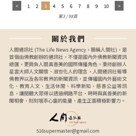
1
2
3
4
5
6
7
8
9
10
第3 / 98頁
關
於
我
們
人間通訊社 (The Life News Agency，簡稱人間社)，是
首個由佛教創辦的通訊社，不僅是國內外佛教新聞資訊
總匯，更肩負人間真善美的國際傳播角色。秉持創辦人
星雲大師人文關懷、淑世化人的理念，人間通訊社報導
佛教界以及各宗教界的新聞資訊，並傳播國內外藝術文
化、教育人文、生活休閒、科學新知、慈善公益等訊
息，讓閱聽大眾得以透過網路平台，時時與真善美的新
聞相會，刻刻增添心靈的能量，產生正面積極影響力。
516supermaster@gmail.com