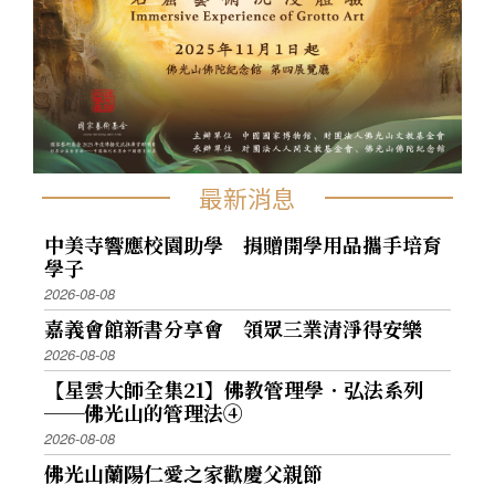
最新消息
中美寺響應校園助學 捐贈開學用品攜手培育
學子
2026-08-08
嘉義會館新書分享會 領眾三業清淨得安樂
2026-08-08
【星雲大師全集21】佛教管理學．弘法系列
──佛光山的管理法④
2026-08-08
佛光山蘭陽仁愛之家歡慶父親節