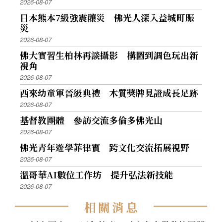
2026-08-07
日本熊本7級強震釀災 佛光人深入益城町賑
災
2026-08-07
佛大實習生柏林再談攝影 構圖到調色玩出新
視角
2026-08-07
西來幼童軍晉級典禮 木質獎牌見證成長足跡
2026-08-07
基督教團體 參訪交流多倫多佛光山
2026-08-07
佛光青年遊學菲律賓 跨文化交流拓展視野
2026-08-07
溫哥華AI數位工作坊 提升弘法新技能
2026-08-07
相
關
消
息