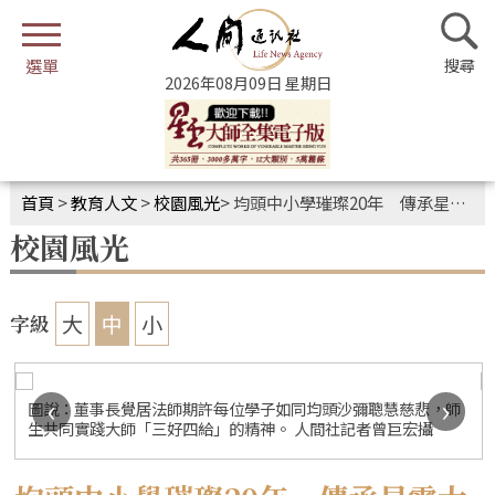
2026年08月09日 星期日
首頁
>
教育人文
>
校園風光
>
均頭中小學璀璨20年 傳承星雲大師「給」的精神
校園風光
大
中
小
字級
‹
›
圖說：董事長覺居法師期許每位學子如同均頭沙彌聰慧慈悲，師
生共同實踐大師「三好四給」的精神。 人間社記者曾巨宏攝