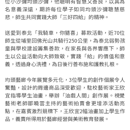
位小沙彌均頭沙彌，他聰明有智慧又善良，以其為
名意義深遠，期許每位學子如同均頭沙彌聰慧慈
悲，師生共同實踐大師「三好四給」的精神。
送愛到泰北「我騎車，你隨喜」募款活動，近70位
師生從埔里回佛光山共騎行250公里，為泰北弱勢孩
童與學校建設籌集善款，在家長與各界響應下，師
生以公益活動向大師致敬，實踐「給」的價值和意
義，透過身心洗禮，為日後行善布施和護教扎根。
均頭藝廊今年展覽多元化，3位學生的創作個展令人
驚豔，設計的周邊商品深受歡迎，駐校藝術家王欣
宜指導學生油畫，舉辦「油戲人間」創作展。視覺
藝術老師鄒曉雲主持的藝術拍賣會更增添活動亮
點，在嘉賓激烈競標下，王欣宜2幅油畫加上學生作
品，義賣所得用於藝廊經營與美術教育發展。