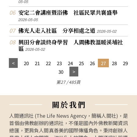
05-05
安定二會講座暨浴佛 社區民眾共襄盛舉
2026-05-05
佛光人走入社區 分享相處之道
2026-05-02
興田分會談終身學習 人間佛教溫暖溪埔社
區
2026-05-02
20
21
22
23
24
25
26
27
28
29
30
第27 / 485頁
關
於
我
們
人間通訊社 (The Life News Agency，簡稱人間社)，是
首個由佛教創辦的通訊社，不僅是國內外佛教新聞資訊
總匯，更肩負人間真善美的國際傳播角色。秉持創辦人