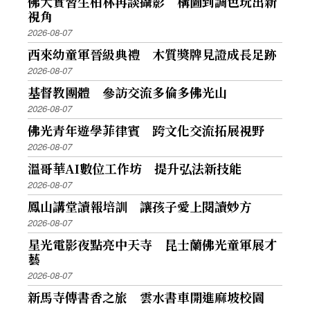
佛大實習生柏林再談攝影 構圖到調色玩出新
視角
2026-08-07
西來幼童軍晉級典禮 木質獎牌見證成長足跡
2026-08-07
基督教團體 參訪交流多倫多佛光山
2026-08-07
佛光青年遊學菲律賓 跨文化交流拓展視野
2026-08-07
溫哥華AI數位工作坊 提升弘法新技能
2026-08-07
鳳山講堂讀報培訓 讓孩子愛上閱讀妙方
2026-08-07
星光電影夜點亮中天寺 昆士蘭佛光童軍展才
藝
2026-08-07
新馬寺傳書香之旅 雲水書車開進麻坡校園