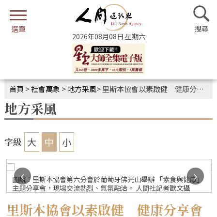
2026年08月08日 星期六
首頁
>
社會萬象
>
地方采風
>
里斯本協會以素啟健 健康分享會圓滿舉行
地方采風
大
中
小
字級
‹
›
圖說：里斯本協會第六分會於葡萄牙佛光山舉辦 「素食與健康」
主題分享會，現場交流熱烈、氣氛融洽。 人間社記者歐文攝
里斯本協會以素啟健 健康分享會