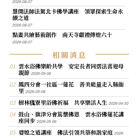
2026-08-07
慧開法師法駕北卡佛學講座 領眾探索生命永
續之道
2026-08-07
點畫共繪藝術創作 南天寺獻禮傳燈六十
2026-08-07
相
關
消
息
雲水浴佛樂齡共學 安定長者同霑法喜迎母
親節
2026-05-08
鳳四分會一社區一蓮花 善美能量走入縣衙
里
2026-05-08
樹林獇寮里浴佛祈福 共享樂活人生
2026-04-30
鼓山、旗津分會篤懷佛恩 雲水浴佛蓮花講
座同步
2026-05-06
婆媳之道講座 佛法引領共築和諧家庭
2026-