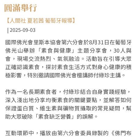
圓滿舉行
【人間社 夏若茜 葡萄牙報導】
2025-09-03
國際佛光會里斯本協會第六分會於8月31日在葡萄牙
佛光山舉辦「素食與健康」主題分享會，30人與
會，現場交流熱烈、氣氛融洽。活動旨在引導大眾
正確認識素食，探討素食生活方式對身心健康的積
極影響，特別邀請國際佛光會檀講師付綠珍主講。
作為一名長期素食者，付綠珍結合自身實踐經驗，
深入淺出地分享均衡素食的關鍵要點，並解答如何
保證蛋白質、維生素與礦物質攝取的常見疑問，幫
助大眾破除「素食缺乏營養」的誤解。
互動環節中，播放由第六分會委員錄製的《佛門布