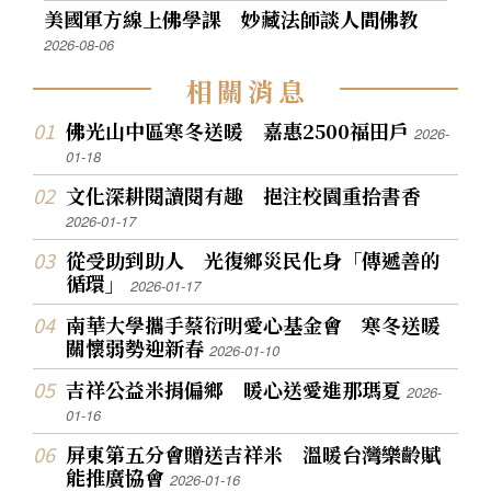
美國軍方線上佛學課 妙藏法師談人間佛教
2026-08-06
相
關
消
息
佛光山中區寒冬送暖 嘉惠2500福田戶
2026-
01-18
文化深耕閱讀閱有趣 挹注校園重拾書香
2026-01-17
從受助到助人 光復鄉災民化身「傳遞善的
循環」
2026-01-17
南華大學攜手蔡衍明愛心基金會 寒冬送暖
關懷弱勢迎新春
2026-01-10
吉祥公益米捐偏鄉 暖心送愛進那瑪夏
2026-
01-16
屏東第五分會贈送吉祥米 溫暖台灣樂齡賦
能推廣協會
2026-01-16