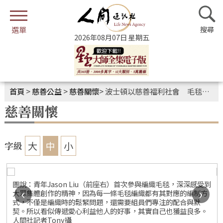
2026年08月07日 星期五
首頁
>
慈善公益
>
慈善關懷
>
波士頓以慈善福利社會 毛毯編織傳遞愛心與關懷
慈善關懷
大
中
小
字級
圖說：青年Jason Liu（前座右）首次參與編織毛毯，深深感受到
‹
›
大眾集體創作的精神，因為每一條毛毯編織都有其對應的編制方
式，不僅是編織時的鬆緊問題，還需要組員們專注的配合與默
契。所以看似傳遞愛心利益他人的好事，其實自己也獲益良多。
人間社記者Tony攝