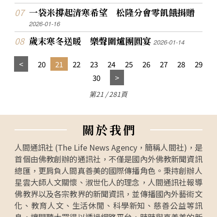
一袋米撐起清寒希望 松隆分會零飢餓捐贈
2026-01-16
歲末寒冬送暖 樂聲圍爐團圓宴
2026-01-14
20
21
22
23
24
25
26
27
28
29
30
第21 / 281頁
關
於
我
們
人間通訊社 (The Life News Agency，簡稱人間社)，是
首個由佛教創辦的通訊社，不僅是國內外佛教新聞資訊
總匯，更肩負人間真善美的國際傳播角色。秉持創辦人
星雲大師人文關懷、淑世化人的理念，人間通訊社報導
佛教界以及各宗教界的新聞資訊，並傳播國內外藝術文
化、教育人文、生活休閒、科學新知、慈善公益等訊