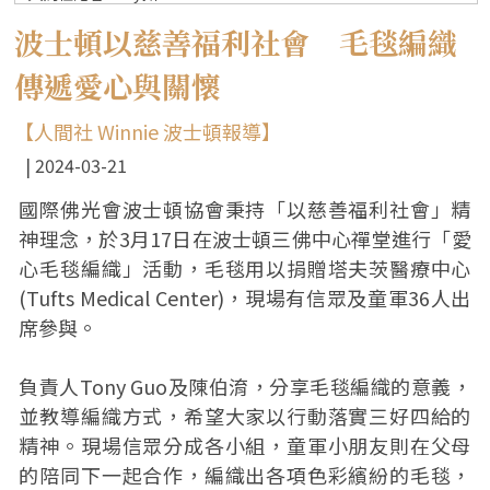
波士頓以慈善福利社會 毛毯編織
傳遞愛心與關懷
【人間社 Winnie 波士頓報導】
2024-03-21
國際佛光會波士頓協會秉持「以慈善福利社會」精
神理念，於3月17日在波士頓三佛中心禪堂進行「愛
心毛毯編織」活動，毛毯用以捐贈塔夫茨醫療中心
(Tufts Medical Center)，現場有信眾及童軍36人出
席參與。
負責人Tony Guo及陳伯淯，分享毛毯編織的意義，
並教導編織方式，希望大家以行動落實三好四給的
精神。現場信眾分成各小組，童軍小朋友則在父母
的陪同下一起合作，編織出各項色彩繽紛的毛毯，