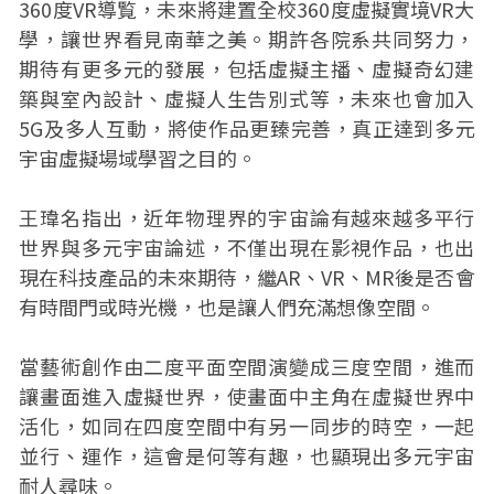
360度VR導覧，未來將建置全校360度虛擬實境VR大
學，讓世界看見南華之美。期許各院系共同努力，
期待有更多元的發展，包括虛擬主播、虛擬奇幻建
築與室內設計、虛擬人生告別式等，未來也會加入
5G及多人互動，將使作品更臻完善，真正達到多元
宇宙虛擬場域學習之目的。
王瑋名指出，近年物理界的宇宙論有越來越多平行
世界與多元宇宙論述，不僅出現在影視作品，也出
現在科技產品的未來期待，繼AR、VR、MR後是否會
有時間門或時光機，也是讓人們充滿想像空間。
當藝術創作由二度平面空間演變成三度空間，進而
讓畫面進入虛擬世界，使畫面中主角在虛擬世界中
活化，如同在四度空間中有另一同步的時空，一起
並行、運作，這會是何等有趣，也顯現出多元宇宙
耐人尋味。