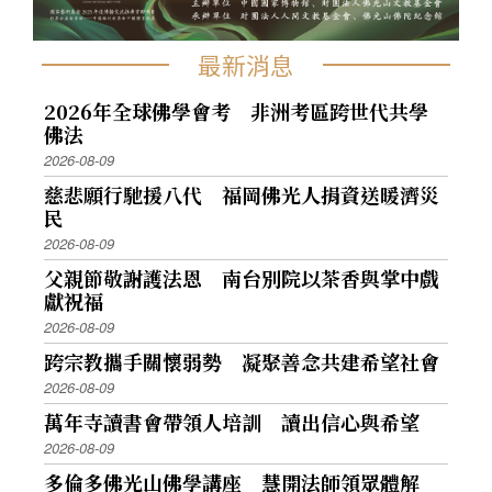
最新消息
2026年全球佛學會考 非洲考區跨世代共學
佛法
2026-08-09
慈悲願行馳援八代 福岡佛光人捐資送暖濟災
民
2026-08-09
父親節敬謝護法恩 南台別院以茶香與掌中戲
獻祝福
2026-08-09
跨宗教攜手關懷弱勢 凝聚善念共建希望社會
2026-08-09
萬年寺讀書會帶領人培訓 讀出信心與希望
2026-08-09
多倫多佛光山佛學講座 慧開法師領眾體解