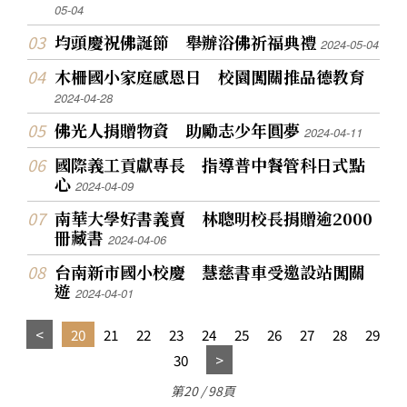
05-04
均頭慶祝佛誕節 舉辦浴佛祈福典禮
2024-05-04
木柵國小家庭感恩日 校園闖關推品德教育
2024-04-28
佛光人捐贈物資 助勵志少年圓夢
2024-04-11
國際義工貢獻專長 指導普中餐管科日式點
心
2024-04-09
南華大學好書義賣 林聰明校長捐贈逾2000
冊藏書
2024-04-06
台南新市國小校慶 慧慈書車受邀設站闖關
遊
2024-04-01
20
21
22
23
24
25
26
27
28
29
30
第20 / 98頁