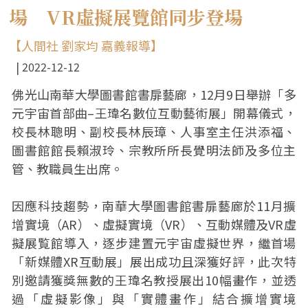
場 VR虛擬展覽館同步登場
【人間社 劉家均 嘉義報導】
2022-12-12
佛光山南華大學圖書館書扉藝廊，12月9日舉辦「多
元宇宙首部曲–王瑋名數位互動藝術展」開幕儀式，
校長林聰明、副校長林辰璋、人事室主任洪添福、
圖書館館長賴淑玲、宗教所所長覺明法師及多位主
管、教職員生出席。
因應科技趨勢，南華大學圖書館書扉藝廊於11月擴
增實境（AR）、虛擬實境（VR）、互動媒體及VR虛
擬展覧館導入，逐步建置元宇宙虛擬世界，繼首場
「新媒體XR互動展」展出成功且深獲好評，此次特
別邀請獲獎無數的王瑋名教授展出10幅畫作，並透
過「虛擬影像」與「實體畫作」結合擴增實境