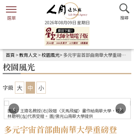
2026年08月09日 星期日
首頁
>
教育人文
>
校園風光
>
多元宇宙首部曲南華大學重磅登場 VR虛擬展覽館同步登場
校園風光
大
中
小
字級
‹
›
圖說：王瑋名教授(右)致贈〈天馬飛耀〉畫作給南華大學，校長
林聰明(左)代表受贈。 圖/佛光山南華大學提供
多元宇宙首部曲南華大學重磅登