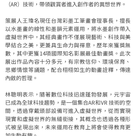
（AR）技術，帶領觀賞者進入創作者的異想世界。
策展人王瑋名現任台灣彩墨工筆畫會理事長，擅長
以水墨畫的線性和墨韻元素運用，將水墨創作帶入
虛擬世界中，其經典畫作不僅展現藝術、科技與美
學結合之美，更兼具生命力與禪意，歷年來獲獎無
數，其中更獲14項國際知名影展最佳動畫獎。此次
展出作品內容十分多元，有宗教信仰、環境保育、
思鄉情懷等議題，配合栩栩如生的動畫詮釋，傳達
內斂的哲理。
林聰明表示，隨著數位科技迅速蓬勃發展，元宇宙
已成為全球科技趨勢，是一個集合AR和VR 技術的空
間，透過穿戴頭部設備可進入虛擬世界，從而實現
現實和虛擬世界的無縫銜接，其概念也透過各種形
式被呈現出來，未來運用在教育上將會使得教育更
加生動有趣。