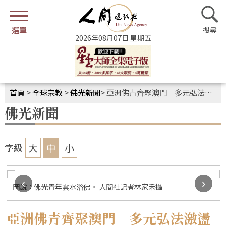
2026年08月07日 星期五
首頁
>
全球宗教
>
佛光新聞
>
亞洲佛青齊聚澳門 多元弘法激盪動能
佛光新聞
大
中
小
字級
‹
›
圖說：佛光青年雲水浴佛。 人間社記者林家禾攝
亞洲佛青齊聚澳門 多元弘法激盪