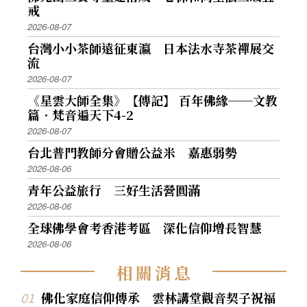
戒
2026-08-07
台灣小小茶師遠征東瀛 日本法水寺茶禪展交
流
2026-08-07
《星雲大師全集》【傳記】 百年佛緣──文教
篇．梵音遍天下4-2
2026-08-07
台北普門教師分會贈公益米 嘉惠弱勢
2026-08-06
青年公益旅行 三好生活營圓滿
2026-08-06
全球佛學會考香港考區 深化信仰增長智慧
2026-08-06
相
關
消
息
佛化家庭信仰傳承 雲林講堂觀音契子祝福