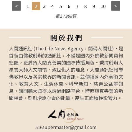
1
2
3
4
5
6
7
8
9
10
第2 / 988頁
關
於
我
們
人間通訊社 (The Life News Agency，簡稱人間社)，是
首個由佛教創辦的通訊社，不僅是國內外佛教新聞資訊
總匯，更肩負人間真善美的國際傳播角色。秉持創辦人
星雲大師人文關懷、淑世化人的理念，人間通訊社報導
佛教界以及各宗教界的新聞資訊，並傳播國內外藝術文
化、教育人文、生活休閒、科學新知、慈善公益等訊
息，讓閱聽大眾得以透過網路平台，時時與真善美的新
聞相會，刻刻增添心靈的能量，產生正面積極影響力。
516supermaster@gmail.com