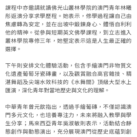
課程中亦邀請就讀佛光山叢林學院的澳門青年林曦
彤返澳分享求學歷程。她表示，修學過程讓自己由
焦慮轉為安定，並在出坡中鍛鍊身心、體悟自利利
他的精神。從參與短期英文佛學課程，到立志進入
叢林學院專修三年，她堅定表示這是人生最正確的
選擇。
下午則安排文化體驗活動，包含手繪澳門非物質文
化遺產葡萄牙瓷磚畫，以及觀賞融合高官雜技、精
湛舞蹈及尖端水效科技的《水舞間》頂級大型水上
匯演，深化青年對當地歷史與文化的理解。
中華青年曾元歆指出，透過手繪葡磚，不僅認識澳
門多元文化，也培養專注力，未來將融入教學與學
生分享；馬來西亞青年吳淑敏則表示，活動結合靜
態創作與動態演出，充分展現澳門從歷史底蘊到創