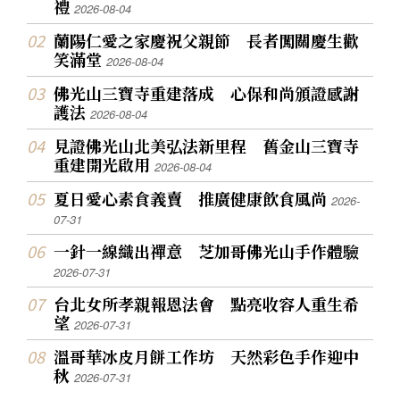
禮
2026-08-04
蘭陽仁愛之家慶祝父親節 長者闖關慶生歡
笑滿堂
2026-08-04
佛光山三寶寺重建落成 心保和尚頒證感謝
護法
2026-08-04
見證佛光山北美弘法新里程 舊金山三寶寺
重建開光啟用
2026-08-04
夏日愛心素食義賣 推廣健康飲食風尚
2026-
07-31
一針一線織出禪意 芝加哥佛光山手作體驗
2026-07-31
台北女所孝親報恩法會 點亮收容人重生希
望
2026-07-31
溫哥華冰皮月餅工作坊 天然彩色手作迎中
秋
2026-07-31