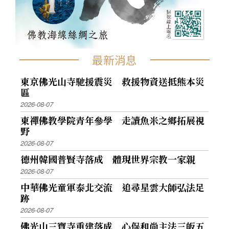
最新消息
東京佛光山寺馳援震災 救援物資送抵熊本災
區
2026-08-07
東禪佛教學院青年參學 走讀魚米之鄉拓展視
野
2026-08-07
德州韓國普賢寺落成 體現世界宗教一家親
2026-08-07
中華佛光童軍泰北交流 追尋星雲大師弘法足
跡
2026-08-07
佛光山三寶寺重建落成 心保和尚主法三皈五