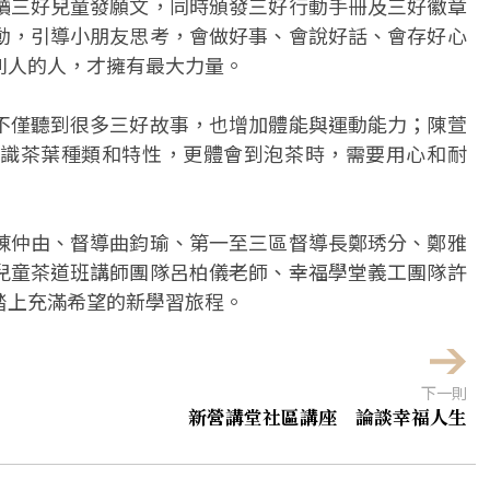
讀三好兒童發願文，同時頒發三好行動手冊及三好徽章
動，引導小朋友思考，會做好事、會說好話、會存好心
別人的人，才擁有最大力量。
不僅聽到很多三好故事，也增加體能與運動能力；陳萱
識茶葉種類和特性，更體會到泡茶時，需要用心和耐
陳仲由、督導曲鈞瑜、第一至三區督導長鄭琇分、鄭雅
兒童茶道班講師團隊呂柏儀老師、幸福學堂義工團隊許
踏上充滿希望的新學習旅程。
下一則
新營講堂社區講座 論談幸福人生