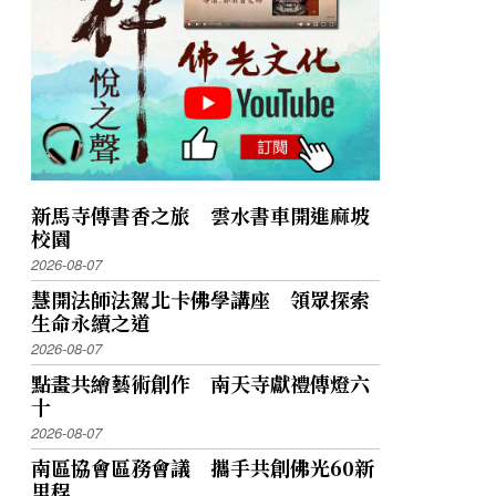
新馬寺傳書香之旅 雲水書車開進麻坡
校園
2026-08-07
慧開法師法駕北卡佛學講座 領眾探索
生命永續之道
2026-08-07
點畫共繪藝術創作 南天寺獻禮傳燈六
十
2026-08-07
南區協會區務會議 攜手共創佛光60新
里程