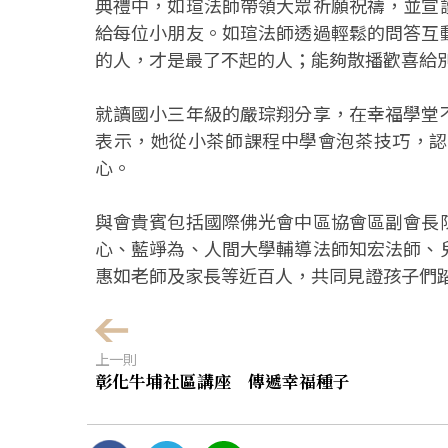
典禮中，如瑄法師帶領大眾祈願祝禱，並宣
給每位小朋友。如瑄法師透過輕鬆的問答互
的人，才是最了不起的人；能夠散播歡喜給
就讀國小三年級的嚴琮翔分享，在幸福學堂
表示，她從小茶師課程中學會泡茶技巧，認
心。
與會貴賓包括國際佛光會中區協會區副會長
心、藍竫為、人間大學輔導法師知宏法師、
惠如老師及家長等近百人，共同見證孩子們
上一則
彰化牛埔社區講座 傳遞幸福種子