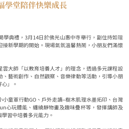
福學堂陪伴快樂成長
開學典禮，3月14日於佛光山惠中寺舉行，副住持如瑄
迎接新學期的開始。現場氣氛溫馨熱鬧，小朋友們滿懷
星雲大師「以教育培養人才」的理念，透過多元課程設
動、藝術創作、自然觀察、音樂律動等活動，引導小朋
好心」。
小小童軍行動GO、戶外走讀–樹木肌理水墨拓印、台灣
Fun心玩體能、纏繞靜物畫及趣味疊杯等，發揮講師及
與學習中培養多元能力。