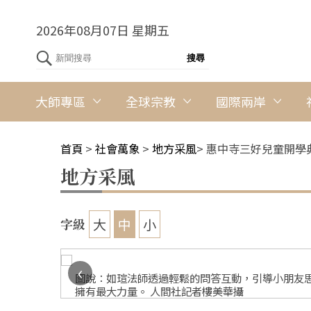
2026年08月07日 星期五
大師專區
全球宗教
國際兩岸
首頁
>
社會萬象
>
地方采風
>
惠中寺三好兒童開學
地方采風
大
中
小
字級
‹
圖說：如瑄法師透過輕鬆的問答互動，引導小朋友
擁有最大力量。 人間社記者樓美華攝