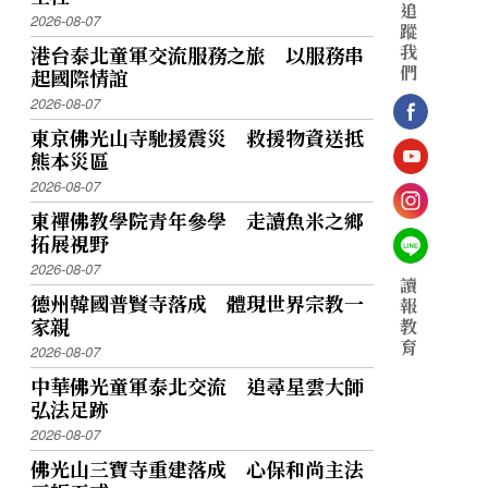
追
2026-08-07
蹤
我
港台泰北童軍交流服務之旅 以服務串
們
起國際情誼
2026-08-07
東京佛光山寺馳援震災 救援物資送抵
熊本災區
2026-08-07
東禪佛教學院青年參學 走讀魚米之鄉
拓展視野
2026-08-07
讀
德州韓國普賢寺落成 體現世界宗教一
報
家親
教
育
2026-08-07
中華佛光童軍泰北交流 追尋星雲大師
弘法足跡
2026-08-07
佛光山三寶寺重建落成 心保和尚主法