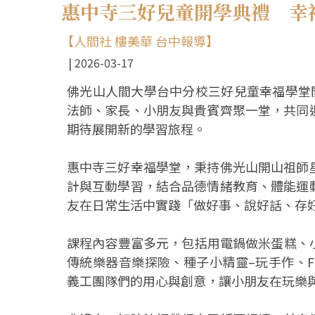
惠中寺三好兒童開學典禮 幸
【人間社 樓美華 台中報導】
2026-03-17
佛光山人間大學台中分校三好兒童幸福學堂
法師、家長、小朋友與貴賓齊聚一堂，共同
期待展開新的學習旅程。
惠中寺三好幸福學堂，秉持佛光山開山祖師
計與互動學習，結合品德情緒教育、體能運
友在日常生活中實踐「做好事、說好話、存
課程內容豐富多元，包括用電鍋做米蛋糕、
傳統樂器音樂探險、種子小精靈–玩手作、
義工團隊們的用心與創意，讓小朋友在玩樂