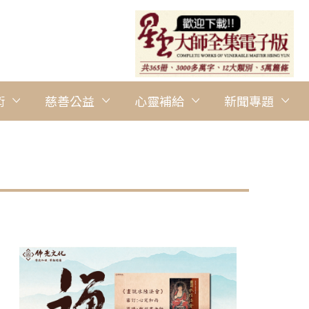
術
慈善公益
心靈補給
新聞專題
圖說：惠中寺副住持如瑄法師頒發三好行動手冊及三好徽章給小朋