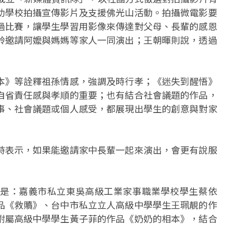
助學校拍攝宣傳影片及支援佛光山活動。拍攝微電影要
過比賽，讓學生學習用影像來傳達對父母、長輩的感恩
羚邀請阿嬤與媽媽等家人一同演出；王朝暉則說，透過
本》等詮釋祖孫情感，強調及時行孝；《迷失到醒悟》
自省責任感與孝順的重要；也有結合社會議題的作品，
事、社會議題或個人感受，都展現出學生的創意與對家
時表示，如果能邀請家中長輩一起來演出，會更有說服
是：嘉義市私立東吳高級工業家事職業學校學生蔡依
品《救贖》、台中市私立立人高級中學學生王珮靚的作
附屬高級中學學生黃子菲的作品《奶奶的相本》，結合