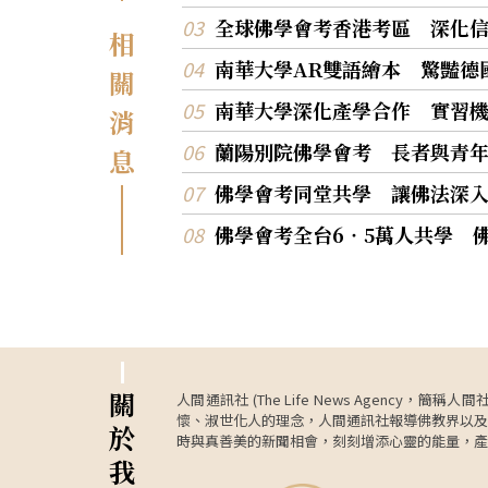
全球佛學會考香港考區 深化
相
南華大學AR雙語繪本 驚豔德
關
南華大學深化產學合作 實習
消
蘭陽別院佛學會考 長者與青
息
佛學會考同堂共學 讓佛法深
佛學會考全台6‧5萬人共學 
關
人間通訊社 (The Life News Age
懷、淑世化人的理念，人間通訊社報導佛教界以及
於
時與真善美的新聞相會，刻刻增添心靈的能量，產
我