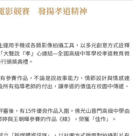
電影競賽 發揚孝道精神
生運用手機或各類影像拍攝工具，以多元創意方式詮釋
「大聲說『孝』心連結—全國高級中等學校孝道教育微
舉行頒獎典禮。
有參賽作品，不論是說故事能力、情節設計與情感連
及所有指導老師的付出，讓孝道的價值在校園中傳遞、
評審後，有15件優良作品入圍。佛光山普門高級中學由
郁婷與王朝暉參賽的作品《線》，榮獲「佳作」。
月成立「新媒體資訊隊」，以社團方式徵選對拍攝影片有