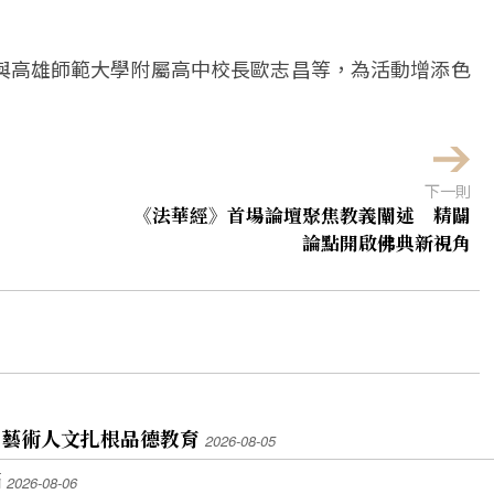
與高雄師範大學附屬高中校長歐志昌等，為活動增添色
下一則
《法華經》首場論壇聚焦教義闡述 精闢
論點開啟佛典新視角
 藝術人文扎根品德教育
2026-08-05
滿
2026-08-06