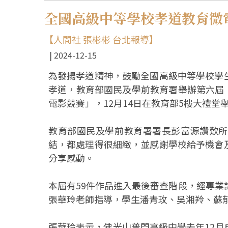
全國高級中等學校孝道教育微
【人間社 張彬彬 台北報導】
2024-12-15
為發揚孝道精神，鼓勵全國高級中等學校學
孝道，教育部國民及學前教育署舉辦第六屆
電影競賽」，12月14日在教育部5樓大禮堂
教育部國民及學前教育署署長彭富源讚歎所
結，都處理得很細緻，並感謝學校給予機會
分享感動。
本屆有59件作品進入最後審查階段，經專業
張華玲老師指導，學生潘青玫、吳湘羚、蘇
張華玲表示，佛光山普門高級中學去年12