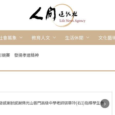
社會萬象
教育人文
生活休閒
文化藝
影競賽 發揚孝道精神
›
發感謝狀感謝佛光山普門高級中學老師張華玲(右1)指導學生參