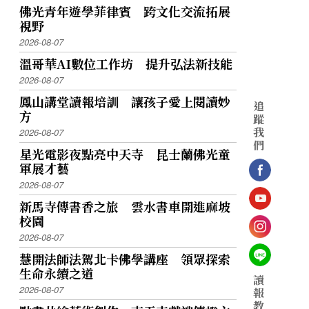
佛光青年遊學菲律賓 跨文化交流拓展
視野
2026-08-07
溫哥華AI數位工作坊 提升弘法新技能
2026-08-07
鳳山講堂讀報培訓 讓孩子愛上閱讀妙
追
方
蹤
我
2026-08-07
們
星光電影夜點亮中天寺 昆士蘭佛光童
軍展才藝
2026-08-07
新馬寺傳書香之旅 雲水書車開進麻坡
校園
2026-08-07
慧開法師法駕北卡佛學講座 領眾探索
生命永續之道
讀
2026-08-07
報
教