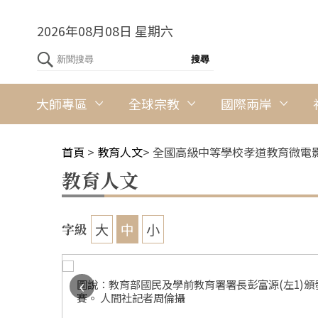
2026年08月08日 星期六
大師專區
全球宗教
國際兩岸
首頁
>
教育人文
>
全國高級中等學校孝道教育微電
教育人文
大
中
小
字級
‹
倫攝
圖說：教育部國民及學前教育署署長彭富源(左1)頒
賽。 人間社記者周倫攝