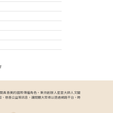
頁
更肩負人間真善美的國際傳播角色。秉持創辦人星雲大師人文關
知、慈善公益等訊息，讓閱聽大眾得以透過網路平台，時