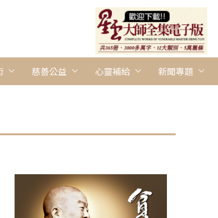
術
慈善公益
心靈補給
新聞專題
圖說：教育部國民及學前教育署署長彭富源讚嘆所有參賽作品，不
得很細緻，並感謝學校給予機會及所有指導老師的付出，讓孝道的
攝