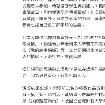
興趣者來參加，希望培養學生資訊能力，協
會講故事，利用鏡頭語言傳遞情感，此次透
與敬愛，讓更多人感受到孝道的力量。吳湘
參賽也讓自己更了解孝順的重要。
此次入圍作品題材豐富多元，如《奶奶的相
等劇情片，傳達青少年看到家人辛苦工作而
如《我的越南媽媽》等，無論是闡述家庭故
人的情感，溫暖社會、讓愛延續。
擔任評審的導演陳志漢與李建成在講評作品
力，因為只要有心，就能打動人心。
頒獎結果出爐，榮獲前三名的參賽作品分別
庭、吳芷妘、馬書容、黃靖瑜、詹庭婷的作
品《我的越南媽媽》，及國立台灣師範大學