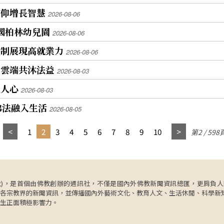
信仰增長智慧
2026-08-06
國柏林幼兒園
2026-08-06
機制展現高就業力
2026-08-06
年雲端共沐法益
2026-08-03
入人心
2026-08-03
佛法融入生活
2026-08-05
1
2
3
4
5
6
7
8
9
10
第2 / 598
ncy，簡稱人間社)，是首個由佛教創辦的通訊社，不僅是國內外佛教新聞資訊總匯，
各宗教界的新聞資訊，並傳播國內外藝術文化、教育人文、生活休閒、科學新
生正面積極影響力。