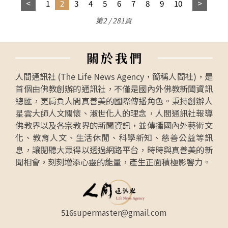
1
2
3
4
5
6
7
8
9
10
第2 / 281頁
關
於
我
們
人間通訊社 (The Life News Agency，簡稱人間社)，是
首個由佛教創辦的通訊社，不僅是國內外佛教新聞資訊
總匯，更肩負人間真善美的國際傳播角色。秉持創辦人
星雲大師人文關懷、淑世化人的理念，人間通訊社報導
佛教界以及各宗教界的新聞資訊，並傳播國內外藝術文
化、教育人文、生活休閒、科學新知、慈善公益等訊
息，讓閱聽大眾得以透過網路平台，時時與真善美的新
聞相會，刻刻增添心靈的能量，產生正面積極影響力。
516supermaster@gmail.com