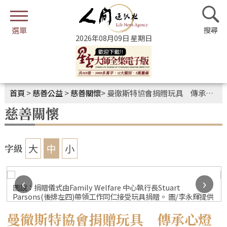
2026年08月09日 星期日
首頁
>
慈善公益
>
慈善關懷
>
曼徹斯特協會捐贈玩具 傳承心燈傳遞愛
慈善關懷
大
中
小
字級
‹
›
圖說：捐贈儀式由Family Welfare 中心執行長Stuart
Parsons(後排左四)帶領工作同仁接受玩具捐贈。 圖/李永輝提供
曼徹斯特協會捐贈玩具 傳承心燈