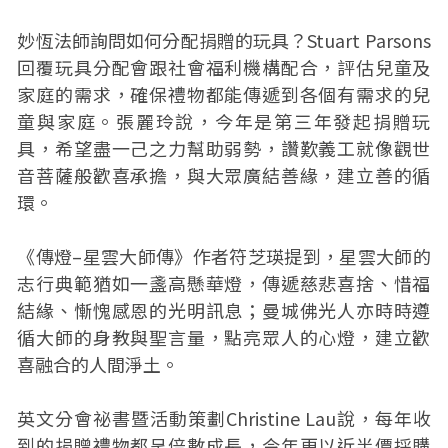
妙恆法師詢問如何分配捐贈的玩具？Stuart Parsons
回覆玩具分配會跟社會福利機構配合，評估兒童及
家庭的需求，確保禮物都能傳遞到各個有需求的兒
童與家庭。張麗玲說，今年是第三年發起捐贈玩
具，希望盡一己之力幫助弱勢，讚歎義工就像觀世
音菩薩般歡喜承擔，與大眾廣結善緣，建立善的循
環。
《傳燈–星雲大師傳》作者符芝瑛提到，星雲大師的
志行典範猶如一盞高懸華燈，傳遞慈悲喜捨、惜福
結緣、慚愧感恩的光明訊息；曼城佛光人亦時時遵
循大師的身教與聖言量，點亮眾人的心燈，建立歡
喜融合的人間淨土。
英文分會祕書暨活動策劃Christine Lau說，每年收
到的捐贈禮物都呈倍數成長，今年更以近半價採購