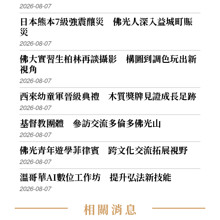
2026-08-07
日本熊本7級強震釀災 佛光人深入益城町賑
災
2026-08-07
佛大實習生柏林再談攝影 構圖到調色玩出新
視角
2026-08-07
西來幼童軍晉級典禮 木質獎牌見證成長足跡
2026-08-07
基督教團體 參訪交流多倫多佛光山
2026-08-07
佛光青年遊學菲律賓 跨文化交流拓展視野
2026-08-07
溫哥華AI數位工作坊 提升弘法新技能
2026-08-07
相
關
消
息