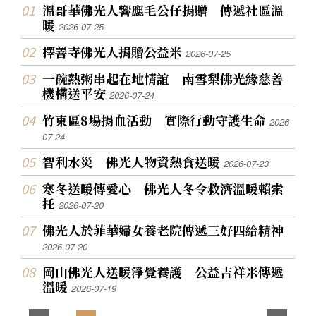
溫哥華佛光人響應毛公仔捐贈 傳遞社區溫
暖
2026-07-25
擇善寺佛光人捐贈公益米
2026-07-25
一碗熱粥串起在地情誼 南雪梨佛光緣慈善
機構送平安
2026-07-24
竹東區8場捐血活動 實際行動守護生命
2026-
07-24
智利水災 佛光人物資熱食送暖
2026-07-23
寒冬送暖傳愛心 佛光人冬令救濟溫暖賴索
托
2026-07-20
佛光人於菲華婦女養老院傳遞三好四給精神
2026-07-20
岡山佛光人送暖淨覺養護 公益吉祥米傳遞
溫暖
2026-07-19