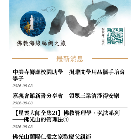
最新消息
中美寺響應校園助學 捐贈開學用品攜手培育
學子
2026-08-08
嘉義會館新書分享會 領眾三業清淨得安樂
2026-08-08
【星雲大師全集21】佛教管理學．弘法系列
──佛光山的管理法④
2026-08-08
佛光山蘭陽仁愛之家歡慶父親節