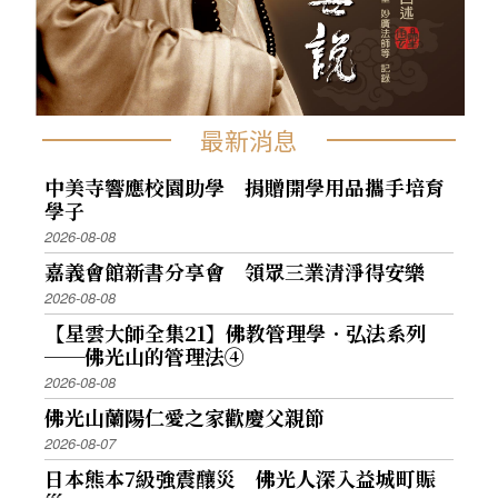
最新消息
中美寺響應校園助學 捐贈開學用品攜手培育
學子
2026-08-08
嘉義會館新書分享會 領眾三業清淨得安樂
2026-08-08
【星雲大師全集21】佛教管理學．弘法系列
──佛光山的管理法④
2026-08-08
佛光山蘭陽仁愛之家歡慶父親節
2026-08-07
日本熊本7級強震釀災 佛光人深入益城町賑