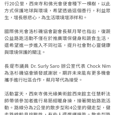
行20公里，西來寺和佛光會便會種下一棵樹，以此
方式保護地球與環境，希望透過這個善行，利益眾
生，增長慈悲心，為生活環境增添祥和。
國際佛光會洛杉磯協會副會長蔡月琴也指出，復蔬
公益路跑活動不僅在於推廣環保健身和蔬食生活，
還希望進一步進入不同社區，提升社會對心靈健康
與環境保護的關注。
長堤市議員 Dr. Surly Saro 辦公室代表 Chock Nim
為洛杉磯協會頒發感謝狀，期許未來能有更多機會
攜手進行社區合作，蔡月琴代為接受。
活動當天，西來寺佛光緣美術館西來館主任慧軒法
師帶領參加者進行易筋經暖身操，接著開始路跑活
動。路線分為2公里的散步型和4公里的健走型，健
走路線較具挑戰性，有些人還選擇慢跑。散步型路