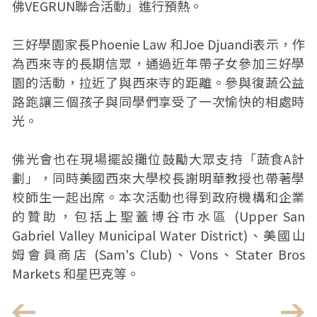
佛VEGRUN聯合活動」進行預熱。
三好學園家長Phoenie Law 和Joe Djuandi表示，作
為西來寺的長期信眾，通過近年帶子女參加三好學
園的活動，拉近了與西來寺的距離。參與復蔬公益
路跑讓三個孩子與同學們享受了一次愉快的相處時
光。
佛光會也在現場擺設攤位鼓勵大眾支持「蔬食A計
劃」，同時美國西來大學校長謝明華教授也帶著學
校師生一起出席。本次活動也得到政府機構和企業
的贊助，包括上聖蓋博谷市水區 (Upper San
Gabriel Valley Municipal Water District)、美國山
姆會員商店 (Sam's Club)、Vons、Stater Bros
Markets 和星巴克等。