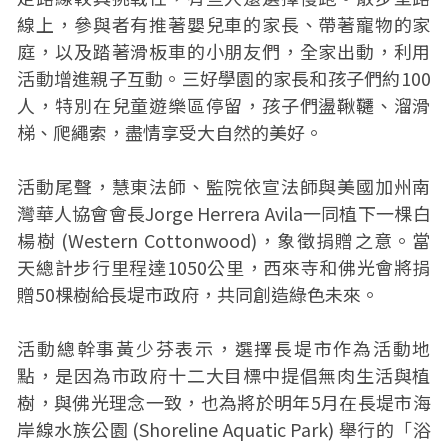
線上，參與者有推著嬰兒車的家長、帶著寵物的家
庭，以及踏著滑板車的小朋友們，全家出動，利用
活動增進親子互動。三好學園的家長和孩子們約100
人，特別在兒童遊樂區停留，孩子們盪鞦韆、溜滑
梯、爬繩索，盡情享受大自然的美好。
活動尾聲，慧東法師、監院依宣法師與美國加州南
灣華人協會會長Jorge Herrera Avila一同植下一棵白
楊樹 (Western Cottonwood)，象徵捐贈之意。當
天總計步行里程達1050公里，西來寺和佛光會將捐
贈50棵樹給長堤市政府，共同創造綠色未來。
活動總幹事黃少芬表示，選擇長堤市作為活動地
點，是因為市政府十二大目標中提倡無肉生活與植
樹，與佛光理念一致，也為將於明年5月在長堤市海
岸線水族公園 (Shoreline Aquatic Park) 舉行的「浴