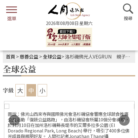
2026年08月08日 星期六
首頁
>
慈善公益
>
全球公益
>
洛杉磯佛光人VEGRUN 親子共樂響應環保與蔬食
全球公益
大
中
小
字級
圖說：佛光山西來寺與國際佛光會洛杉磯協會響應全球蔬食推廣
‹
›
公益活動「復蔬公益路跑」，由洛杉磯協會所屬10個分會承辦，
於11月10日在加州洛杉磯縣長堤市的艾爾多拉多公園 (El
Dorado Regional Park, Long Beach) 舉行，吸引了400多位佛
光成員與親朋好友。 人間社記者Jonathan Thang攝