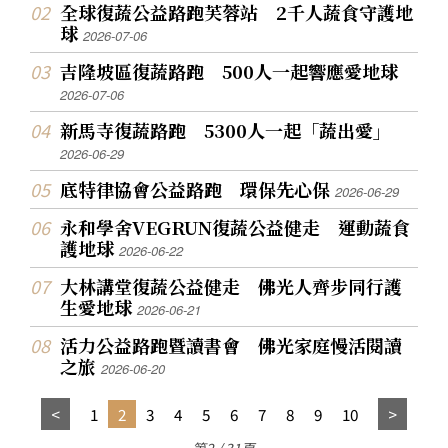
全球復蔬公益路跑芙蓉站 2千人蔬食守護地
球
2026-07-06
吉隆坡區復蔬路跑 500人一起響應愛地球
2026-07-06
新馬寺復蔬路跑 5300人一起「蔬出愛」
2026-06-29
底特律協會公益路跑 環保先心保
2026-06-29
永和學舍VEGRUN復蔬公益健走 運動蔬食
護地球
2026-06-22
大林講堂復蔬公益健走 佛光人齊步同行護
生愛地球
2026-06-21
活力公益路跑暨讀書會 佛光家庭慢活閱讀
之旅
2026-06-20
1
2
3
4
5
6
7
8
9
10
第2 / 31頁