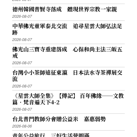
德州韓國普賢寺落成 體現世界宗教一家親
2026-08-07
中華佛光童軍泰北交流 追尋星雲大師弘法足
跡
2026-08-07
佛光山三寶寺重建落成 心保和尚主法三皈五
戒
2026-08-07
台灣小小茶師遠征東瀛 日本法水寺茶禪展交
流
2026-08-07
《星雲大師全集》【傳記】 百年佛緣──文教
篇．梵音遍天下4-2
2026-08-07
台北普門教師分會贈公益米 嘉惠弱勢
2026-08-06
青年公益旅行 三好生活營圓滿