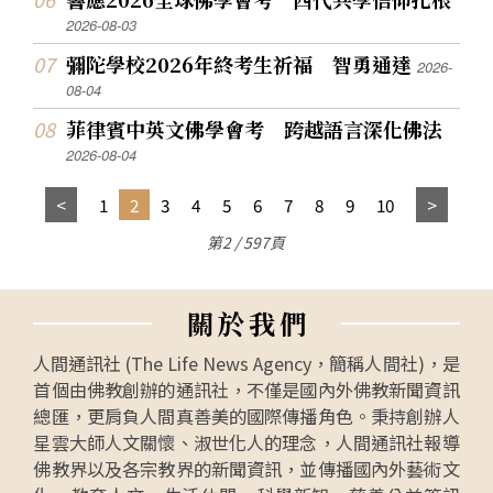
2026-08-03
彌陀學校2026年終考生祈福 智勇通達
2026-
08-04
菲律賓中英文佛學會考 跨越語言深化佛法
2026-08-04
1
2
3
4
5
6
7
8
9
10
第2 / 597頁
關
於
我
們
人間通訊社 (The Life News Agency，簡稱人間社)，是
首個由佛教創辦的通訊社，不僅是國內外佛教新聞資訊
總匯，更肩負人間真善美的國際傳播角色。秉持創辦人
星雲大師人文關懷、淑世化人的理念，人間通訊社報導
佛教界以及各宗教界的新聞資訊，並傳播國內外藝術文