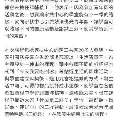
小跟隨在家扶中心擔任義工的父母，於每年寒暑假
都會去擔任課輔義工。他表示，因為參加青年團的
活動之後，想要讓家扶中心的學童能有不一樣的體
驗，就向家扶中心引薦妙法佛光青年團，讓學童可
以體驗不同的團康活動及認識三好，使其學習到不
同的東西。
本次課程包括家扶中心的義工共有20多人參與，中
區副團務長暨白象幹部吳冠穎以「生活智慧王」為
主題設計一連串的課程，藉由各國不同的打招呼方
式到「今天我要吃剉冰」等貼近生活的團康活動，
與學童建立默契後，運用九宮格連線的方式，將生
活中隨手可得的物品設計成小遊戲，使學童在各個
遊戲過程中學習到團隊精神、邏輯能力等。也在課
程中告訴大家「什麼是三好？」學習「說好話、做
好事、存好心」的三好運動。最後妙法佛光青年團
帶動唱跳〈三好歌〉，在歡笑中結束此次的課程。