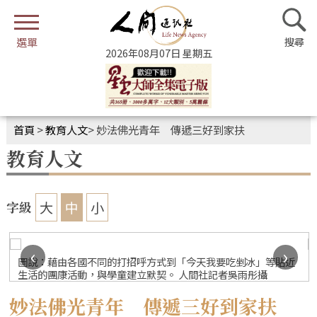
2026年08月07日 星期五
首頁
>
教育人文
>
妙法佛光青年 傳遞三好到家扶
教育人文
大
中
小
字級
‹
›
圖說：藉由各國不同的打招呼方式到「今天我要吃剉冰」等貼近
生活的團康活動，與學童建立默契。 人間社記者吳雨彤攝
妙法佛光青年 傳遞三好到家扶