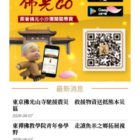
最新消息
東京佛光山寺馳援震災 救援物資送抵熊本災
區
2026-08-07
東禪佛教學院青年參學 走讀魚米之鄉拓展視
野
2026-08-07