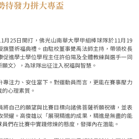
勢待發力拼大專盃
1月25日開打，佛光山南華大學甲組棒球隊於11月19
授旗暨祈福典禮。由駐校董事覺禹法師主持，帶領校長
康促進學士學位學程主任許伯陽及全體教練與選手一同
祈願文〉，為球隊出征注入祝福與智慧。
升專注力、安住當下。對運動員而言，更能在賽事壓力
戰的心理素質。
員將自己的願望與比賽目標向諸佛菩薩祈願祝禱，並表
取榮耀。高俊雄以「展現精進的成果，精進是無盡的能
球員們在比賽中實踐修煉的態度，發揮內在潛能。