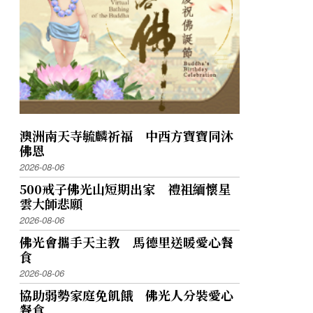
澳洲南天寺毓麟祈福 中西方寶寶同沐
佛恩
2026-08-06
500戒子佛光山短期出家 禮祖緬懷星
雲大師悲願
2026-08-06
佛光會攜手天主教 馬德里送暖愛心餐
食
2026-08-06
協助弱勢家庭免飢餓 佛光人分裝愛心
餐食