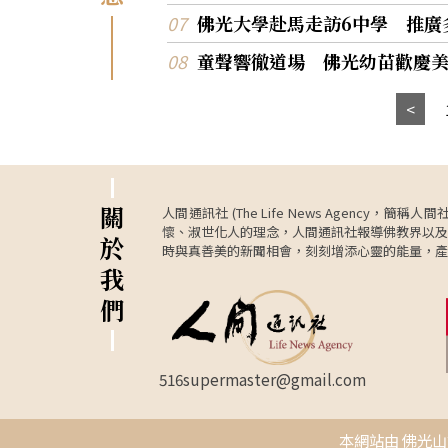
佛光大學赴馬走訪6中學 推廣
童聲響徹道場 佛光幼苗歡慶
關
人間通訊社 (The Life News Age
懷、淑世化人的理念，人間通訊社報導佛教界以及
於
時與真善美的新聞相會，刻刻增添心靈的能量，產
我
們
516supermaster@gmail.com
本網站由 佛光山資訊