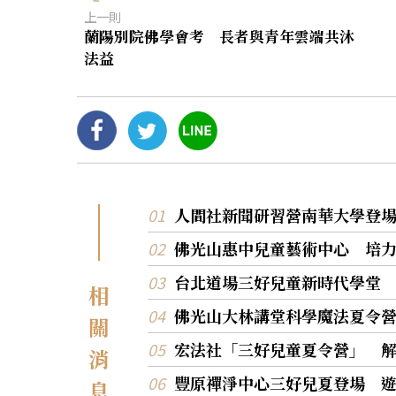
上一則
蘭陽別院佛學會考 長者與青年雲端共沐
法益
人間社新聞研習營南華大學登
佛光山惠中兒童藝術中心 培
台北道場三好兒童新時代學堂
相
佛光山大林講堂科學魔法夏令
關
宏法社「三好兒童夏令營」 
消
豐原禪淨中心三好兒夏登場 
息