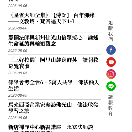
2026-08-06
《星雲大師全集》【傳記】 百年佛緣
──文教篇．梵音遍天下4-1
追
蹤
2026-08-06
我
慧開法師與新州佛光山信眾接心 論述
們
生命延續與輪迴觀念
2026-08-05
〔三好校園〕阿里山麓育群英 讀報教
育覽寰瀛
2026-08-05
佛學會考全台6‧5萬人共學 佛法融入
生活
2026-08-05
讀
報
馬來西亞企業家參訪佛光山 佛法啟發
教
學習之旅
育
2026-08-05
新店禪淨中心新書講座 永富法師談