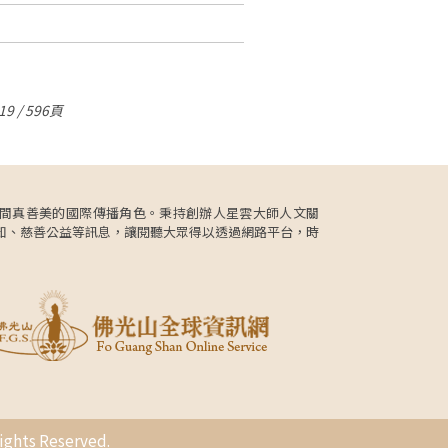
9 / 596頁
更肩負人間真善美的國際傳播角色。秉持創辦人星雲大師人文關
知、慈善公益等訊息，讓閱聽大眾得以透過網路平台，時
s Reserved.