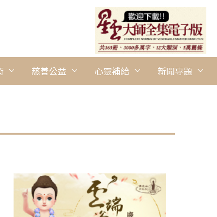
術
慈善公益
心靈補給
新聞專題
圖說：南華大學棒球隊蓄勢待發力拼大專盃，舉辦授旗祈福儀式，
多心經》。 圖/佛光山南華大學提供