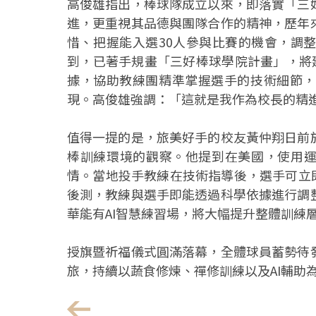
高俊雄指出，棒球隊成立以來，即落實「三
進，更重視其品德與團隊合作的精神，歷年
惜、把握能入選30人參與比賽的機會，調
到，已著手規畫「三好棒球學院計畫」，將建
據，協助教練團精準掌握選手的技術細節，
現。高俊雄強調：「這就是我作為校長的精
值得一提的是，旅美好手的校友黃仲翔日前
棒訓練環境的觀察。他提到在美國，使用運
情。當地投手教練在技術指導後，選手可立
後測，教練與選手即能透過科學依據進行調
華能有AI智慧練習場，將大幅提升整體訓練
授旗暨祈福儀式圓滿落幕，全體球員蓄勢待
旅，持續以蔬食修煉、禪修訓練以及AI輔助