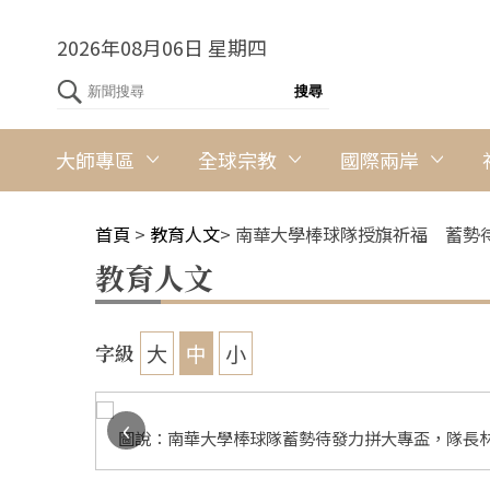
2026年08月06日 星期四
大師專區
全球宗教
國際兩岸
首頁
>
教育人文
>
南華大學棒球隊授旗祈福 蓄勢
教育人文
大
中
小
字級
‹
長高俊雄
圖說：南華大學棒球隊蓄勢待發力拼大專盃，隊長林
提供