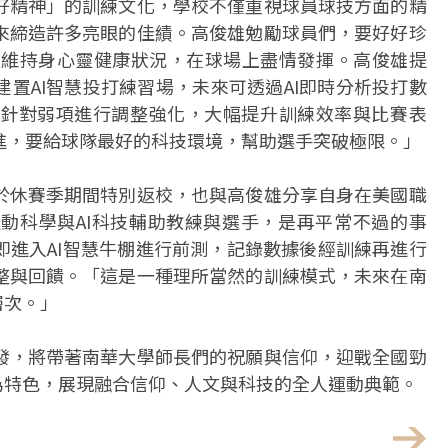
好精神」的訓練文化，學校不僅重視球員球技方面的精
來締造許多亮眼的佳績。高俊雄勉勵球員們，要好好珍
整維持身心靈健康狀況，在球場上盡情發揮。高俊雄提
置AI智慧投打練習場，未來可透過AI即時分析投打數
針對弱項進行調整強化，大幅提升訓練效率與比賽表
進，要給球隊最好的科技環境，幫助選手突破極限。」
於休賽季期間特別返校，也與高俊雄分享自身在美國職
動科學與AI科技輔助教練與選手，是再平常不過的事
即進入AI智慧牛棚進行前測，記錄數據後經訓練再進行
整與回饋。「這是一種理所當然的訓練模式，未來在南
層次。」
發，將帶著南華大學師長們的祝願與信仰，迎戰全國勁
為特色，展現融合信仰、人文與科技的全人運動典範。