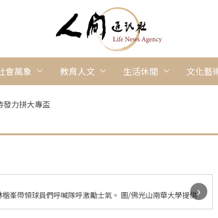
社會萬象
教育人文
生活休閒
文化藝
待發力拼大專盃
›
楷峯帶領球員們呼喊隊呼激勵士氣。 圖/佛光山南華大學提供