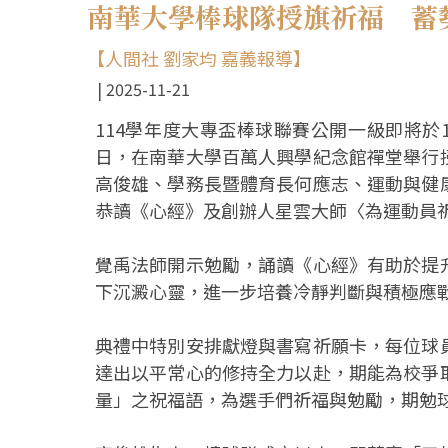
南華大學棒球隊授旗祈福 蓄
【人間社 劉家均 嘉義報導】
2025-11-21
114學年度大專盃棒球聯賽公開一級即將於1
日，在南華大學百萬人興學紀念館禪堂舉行
高俊雄、學務長暨體育長何應志、運動與健
恭讀《心經》及創辦人星雲大師〈為運動員
覺禹法師開示勉勵，誦讀《心經》有助於提
下沉澱心靈，進一步培養冷靜判斷與積極應
典禮中特別安排獻燈與書寫祈願卡，每位球
達出以平常心的修持全力以赴，期能為校爭
量」之祝福語，為選手們祈福與勉勵，期勉