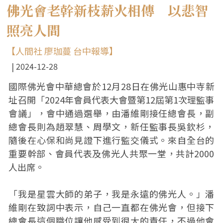
佛光會老幹新枝薪火相傳 以悲智
照亮人間
【人間社 廖珈蔓 台中報導】
2024-12-28
國際佛光會中華總會於12月28日在佛光山惠中寺新
址召開「2024年會員代表大會暨第12屆第1次理監事
會議」，會中通過選舉，由潘維剛接任總會長，副
總會長則為趙翠慧、周學文，新任監事長吳欽杉，
隨後在心保和尚見證下進行監交儀式。來自全台的
重要幹部、會員代表及佛光人共聚一堂，共計2000
人出席。
「我是星雲大師的弟子，我是永遠的佛光人。」潘
維剛在致詞中表示，自己一直都在佛光會，但接下
總會長這個職位讓他感受到很大的責任，不過他會