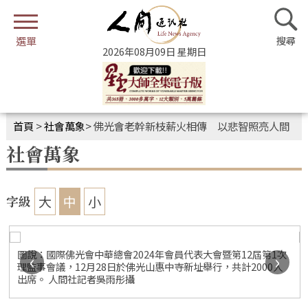
2026年08月09日 星期日
首頁
>
社會萬象
>
佛光會老幹新枝薪火相傳 以悲智照亮人間
社會萬象
大
中
小
字級
圖說：國際佛光會中華總會2024年會員代表大會暨第12屆第1次
‹
›
理監事會議，12月28日於佛光山惠中寺新址舉行，共計2000人
出席。 人間社記者吳雨彤攝