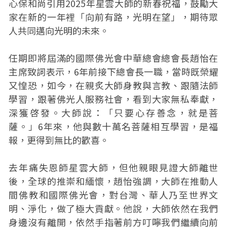
心保和尚引用2025年星雲大師的新春祝福，鼓勵大
家在新的一年裡「向前有路，光明在望」，期待眾
人共同邁向光明的未來。
任期即將屆滿的國際佛光會中華總會總會長趙怡在
主席致詞表示，6年前接下總會長一職，當時既榮耀
又惶恐，如今，在親炙大師身教與言教、跟隨法師
學習，跟著佛光人服務社會，看到大家無私奉獻，
深獲啓發。大師說：「只要心存善念，就是菩
薩。」6年來，他與數十萬名菩薩相互學習，是福
報，更得到無比的歡喜。
去年痛失恩師星雲大師，但他親眼見證大師離世
後，全球的推崇和緬懷，趙怡強調，大師在推動人
間佛教和國際佛光會，對台灣、華人乃至世界文
明、淨化，做了極大貢獻。他說，大師依然在我們
身邊沒有離開，依然手指著前方叮嚀我們繼續向前