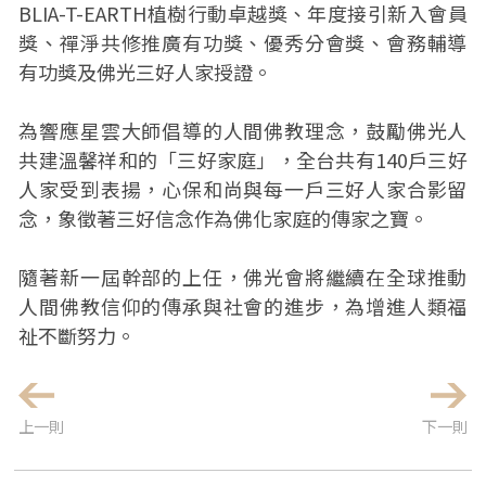
BLIA-T-EARTH植樹行動卓越獎、年度接引新入會員
獎、禪淨共修推廣有功獎、優秀分會獎、會務輔導
有功獎及佛光三好人家授證。
為響應星雲大師倡導的人間佛教理念，鼓勵佛光人
共建溫馨祥和的「三好家庭」，全台共有140戶三好
人家受到表揚，心保和尚與每一戶三好人家合影留
念，象徵著三好信念作為佛化家庭的傳家之寶。
隨著新一屆幹部的上任，佛光會將繼續在全球推動
人間佛教信仰的傳承與社會的進步，為增進人類福
祉不斷努力。
上一則
下一則