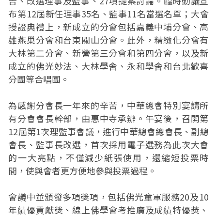
告、改選理事及監事、27項提案討論。臨時動議宣
布第12屆新任理事35名、監事11名當選名單；大會
授證典禮上，新成立的分會包括嘉義中埔分會、高
雄燕巢分會和台東關山分會。此外，精緻化分會有
大林第二分會、新營第三分會和第四分會，以及新
成立的佛光妙法、大林學舍、永和學舍和台北歡喜
分團等合唱團。
為感謝分會長一年來的辛苦，中華總會特別宴請所
有分會會長幹部，由惠中寺承辦。午宴後，召開第
12屆第1次理監事會議，進行中華總會總會長、副總
會長、監事長改選，首次採用電子選務為此次大會
的一大亮點，不僅減少紙張使用，還縮短投票時
間，使與會者更方便地參與投票過程。
會議中並頒發多項獎項，包括佛光童軍服務20及10
年績優貢獻獎、線上佛學會考推廣及成績特優獎、