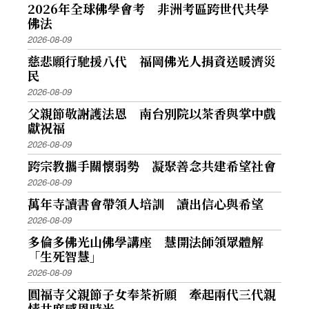
2026年全球佛學會考 非洲考區跨世代共學
佛法
2026-08-09
慈悲願行馳援八代 福岡佛光人捐資送暖濟災
民
2026-08-09
父親節敬謝護法恩 南台別院以茶香與掌中戲
獻祝福
2026-08-09
跨宗教攜手關懷弱勢 凝聚善念共建希望社會
2026-08-09
萬年寺讀書會帶領人培訓 讀出信心與希望
2026-08-09
多倫多佛光山佛學講座 慧開法師領眾體解
「生死智慧」
2026-08-09
圓福寺父親節子女奉茶祈願 牽起兩代三代親
情共度感恩時光