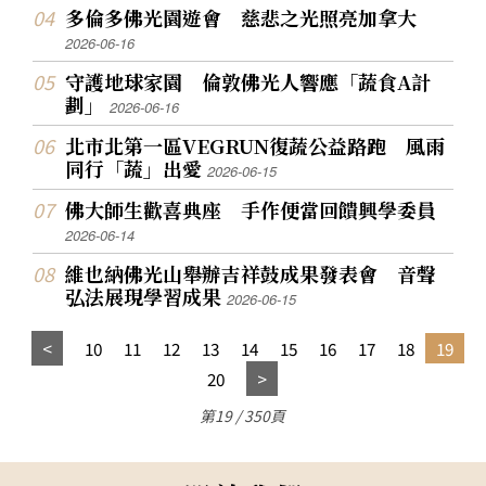
多倫多佛光園遊會 慈悲之光照亮加拿大
2026-06-16
守護地球家園 倫敦佛光人響應「蔬食A計
劃」
2026-06-16
北市北第一區VEGRUN復蔬公益路跑 風雨
同行「蔬」出愛
2026-06-15
佛大師生歡喜典座 手作便當回饋興學委員
2026-06-14
維也納佛光山舉辦吉祥鼓成果發表會 音聲
弘法展現學習成果
2026-06-15
10
11
12
13
14
15
16
17
18
19
20
第19 / 350頁