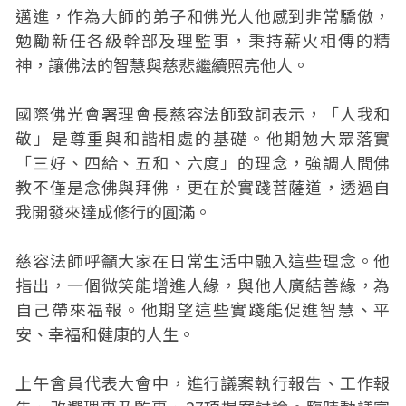
邁進，作為大師的弟子和佛光人他感到非常驕傲，
勉勵新任各級幹部及理監事，秉持薪火相傳的精
神，讓佛法的智慧與慈悲繼續照亮他人。
國際佛光會署理會長慈容法師致詞表示，「人我和
敬」是尊重與和諧相處的基礎。他期勉大眾落實
「三好、四給、五和、六度」的理念，強調人間佛
教不僅是念佛與拜佛，更在於實踐菩薩道，透過自
我開發來達成修行的圓滿。
慈容法師呼籲大家在日常生活中融入這些理念。他
指出，一個微笑能增進人緣，與他人廣結善緣，為
自己帶來福報。他期望這些實踐能促進智慧、平
安、幸福和健康的人生。
上午會員代表大會中，進行議案執行報告、工作報