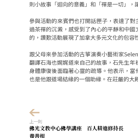
則小故事「迴向的意義」和「禪是一切」，
參與活動的來賓們也打開話匣子，表達了對
過茶禪的沉澱，感受到了內心的平靜和中國
的，讚歎活動展現了加拿大多元文化的包容
跟父母來參加活動的古箏演奏小藝術家Sel
翻譯石海也娓娓道來自己的故事，石先生年
身體康復後面臨著心靈的疏導。他表示，當
也是他跟道場結緣的一個助緣。在莊嚴的大
上一則
佛光文教中心佛學講座 百人精進修持長
養善根