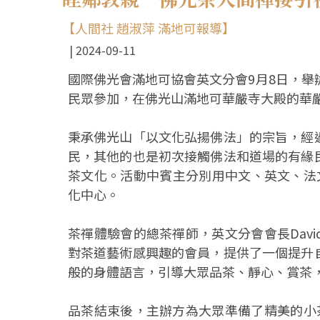
【人間社 趙淑萍 滿地可報導】
2024-09-11
國際佛光會滿地可協會英文分會9月8日，舉
民眾參加，在佛光山滿地可華嚴寺大殿的華
秉承佛光山「以文化弘揚佛法」的宗旨，經
民，其他的也是初次接觸佛法和道場的有緣
茶文化。活動中賓主分別用中文、英文、法
化中心。
茶禪體驗會的總茶禪師，英文分會會長Dav
對茶道藝術感興趣的會員，提供了一個提升
般的身體語言，引導大眾品茶、靜心、賞茶
品茶結束後，主辦方為大眾準備了精美的小茶