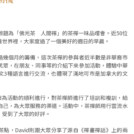
辦題為「佛光茶 人間禪」的茶禪一味品嚐會。近50位
嚴世界裡，大家度過了一個美好的週日的早晨。
過幾個月的籌備，這次茶禪的參與者近半數是非華裔市
民眾，在朋友、同事等的介紹下來參加活動，體驗中華
文3種語言進行交流，也體現了滿地可市是加拿大的文
id為活動的順利進行，對茶禪師進行了培訓和複訓，給
自己，為大眾服務的渠道。活動中，茶禪師用行雲流水
，受到了大眾的好評。
點，David則跟大眾分享了源自《禪畫禪話》上的兩