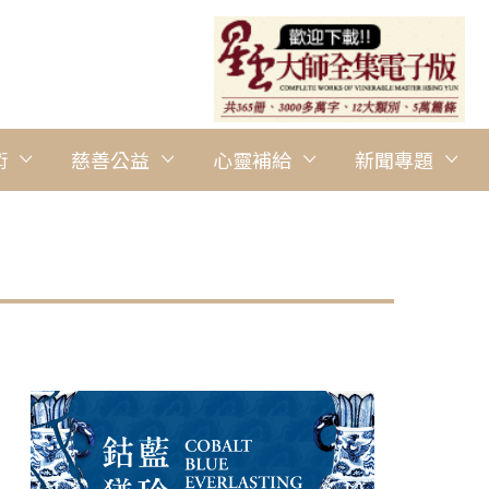
術
慈善公益
心靈補給
新聞專題
圖說：茶禪師用行雲流水般的身體語言，引導大眾品茶、靜心、賞