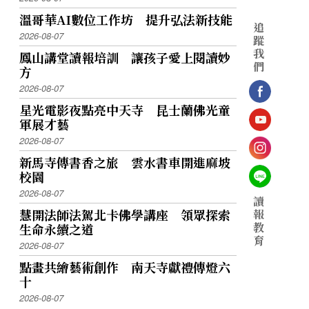
溫哥華AI數位工作坊 提升弘法新技能
追
2026-08-07
蹤
我
鳳山講堂讀報培訓 讓孩子愛上閱讀妙
們
方
2026-08-07
星光電影夜點亮中天寺 昆士蘭佛光童
軍展才藝
2026-08-07
新馬寺傳書香之旅 雲水書車開進麻坡
校園
2026-08-07
讀
慧開法師法駕北卡佛學講座 領眾探索
報
教
生命永續之道
育
2026-08-07
點畫共繪藝術創作 南天寺獻禮傳燈六
十
2026-08-07