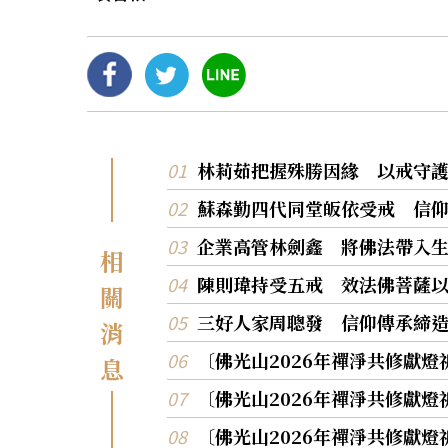
林莉茹把握殊勝因緣 以戒守
蘇森勤四代同堂皈依受戒 信
企業高管林劍鑫 將佛法帶入
相
陳則瑋持受五戒 效法佛菩薩
關
三好人家周聰發 信仰傳承締
消
〔佛光山2026年禪淨共修獻
息
〔佛光山2026年禪淨共修獻
〔佛光山2026年禪淨共修獻