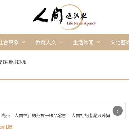
社會萬象
教育人文
生活休閒
文化藝
間禪接引初機
›
光茶 人間禪」的茶禪一味品嚐會。 人間社記者趙淑萍攝
初機