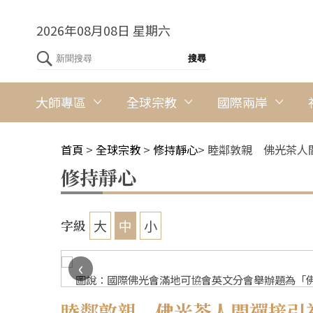
2026年08月08日 星期六
大師專區
全球宗教
國際兩岸
首頁
>
全球宗教
>
修持靜心
>
睦鄰敦親 佛光茶人
修持靜心
大
中
小
字級
‹
圖說：國際佛光會滿地可協會英文分會舉辦題為「佛
睦鄰敦親 佛光茶人間禪接引