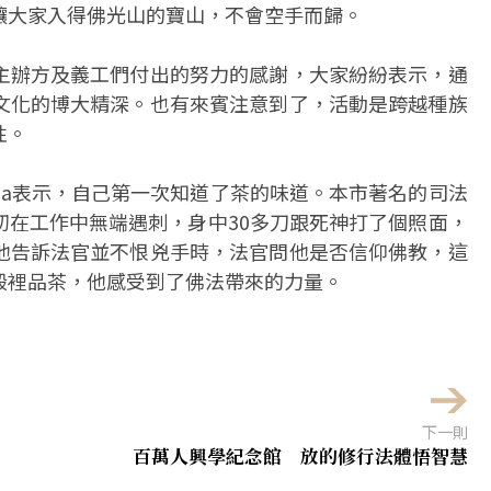
讓大家入得佛光山的寶山，不會空手而歸。
主辦方及義工們付出的努力的感謝，大家紛紛表示，通
文化的博大精深。也有來賓注意到了，活動是跨越種族
性。
ena表示，自己第一次知道了茶的味道。本市著名的司法
初在工作中無端遇刺，身中30多刀跟死神打了個照面，
他告訴法官並不恨兇手時，法官問他是否信仰佛教，這
殿裡品茶，他感受到了佛法帶來的力量。
下一則
百萬人興學紀念館 放的修行法體悟智慧