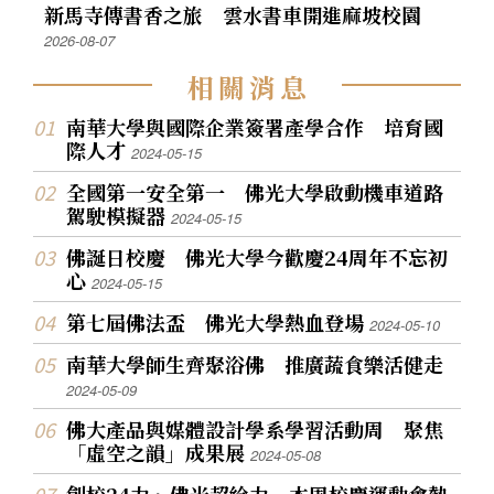
新馬寺傳書香之旅 雲水書車開進麻坡校園
2026-08-07
相
關
消
息
南華大學與國際企業簽署產學合作 培育國
際人才
2024-05-15
全國第一安全第一 佛光大學啟動機車道路
駕駛模擬器
2024-05-15
佛誕日校慶 佛光大學今歡慶24周年不忘初
心
2024-05-15
第七屆佛法盃 佛光大學熱血登場
2024-05-10
南華大學師生齊聚浴佛 推廣蔬食樂活健走
2024-05-09
佛大產品與媒體設計學系學習活動周 聚焦
「虛空之韻」成果展
2024-05-08
創校24力、佛光超給力 本周校慶運動會熱