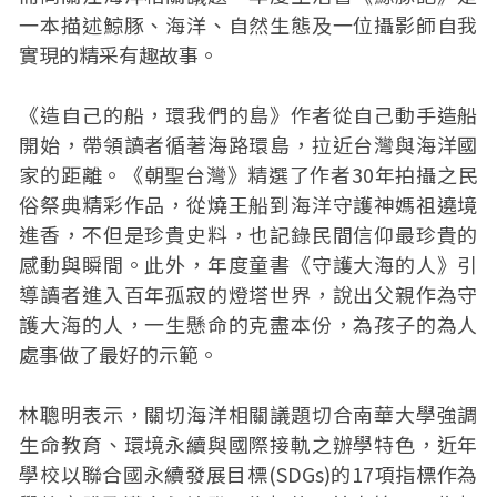
一本描述鯨豚、海洋、自然生態及一位攝影師自我
實現的精采有趣故事。
《造自己的船，環我們的島》作者從自己動手造船
開始，帶領讀者循著海路環島，拉近台灣與海洋國
家的距離。《朝聖台灣》精選了作者30年拍攝之民
俗祭典精彩作品，從燒王船到海洋守護神媽祖遶境
進香，不但是珍貴史料，也記錄民間信仰最珍貴的
感動與瞬間。此外，年度童書《守護大海的人》引
導讀者進入百年孤寂的燈塔世界，說出父親作為守
護大海的人，一生懸命的克盡本份，為孩子的為人
處事做了最好的示範。
林聰明表示，關切海洋相關議題切合南華大學強調
生命教育、環境永續與國際接軌之辦學特色，近年
學校以聯合國永續發展目標(SDGs)的17項指標作為