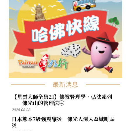
最新消息
【星雲大師全集21】佛教管理學．弘法系列
──佛光山的管理法④
2026-08-08
日本熊本7級強震釀災 佛光人深入益城町賑
災