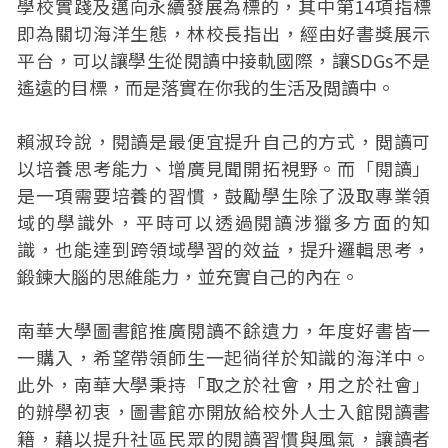
學校實踐及邁向永續發展為標的，其中第14項指標
即為關切海洋生態，林校長指出，經由好書獎展示
平台，可以讓學生從閱讀中接軌國際，讓SDGs不是
遙遠的目標，而是落實在你我的生活及閲讀中。
賴淑玲說，閱讀是最便宜提升自己的方式，閲讀可
以培養思考能力、增廣見聞開拓視野。而「閱讀」
是一項需要培養的習慣，鼓勵學生除了汲取專業領
域的學識外，平時可以透過閱讀涉獵多方面的知
識，也能達到跨領域學習的效益，提升邏輯思考，
鍛鍊大腦的思維能力，並充實自己的內在。
南華大學圖書館推廣閱讀不餘遺力，年度好書皆一
一購入，希望帶領師生一起徜徉於知識的海洋中。
此外，南華大學秉持「取之於社會，用之於社會」
的辦學初衷，圖書館亦開放給校外人士入館閱讀書
籍，藉以提升社區民眾的閱讀習慣與風氣，讓讀者