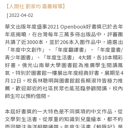
【人間社 劉家均 嘉義報導】
2022-04-02
華文出版年度盛事2021 Openbook好書獎已於去年
年底揭曉，在台灣每年三萬多冊出版品中，評審團
共讀了近3000本，並於206本入圍作品中，遴選出
「年度中文創作」、「年度翻譯書」、「年度童書/
青少年圖書」、「年度生活書」 4大類，各10本精彩
好書。佛光山南華大學圖書館為推廣學生閱讀風
氣，特別於圖書館一樓展出年度經典好書，展期至4
月12日。校長林聰明與圖書館館長賴淑玲皆極力推
薦，歡迎鄰近的社區民眾也能蒞臨參觀閱讀，校內
師生可以預約借閱。
本屆好書獎的一大特色是不同獎項的中文作品，從
文學到生活書，從厚重的知識到兒童繪本，都不約
而同關注海洋相關議題。年度生活書《鯨豚記》是