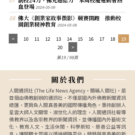
血登場
2024-05-09
佛大《創業家故事徵影》競賽開跑 推動校
園創業精神教育
2024-05-08
10
11
12
13
14
15
16
17
18
19
20
第19 / 98頁
關
於
我
們
人間通訊社 (The Life News Agency，簡稱人間社)，是
首個由佛教創辦的通訊社，不僅是國內外佛教新聞資訊
總匯，更肩負人間真善美的國際傳播角色。秉持創辦人
星雲大師人文關懷、淑世化人的理念，人間通訊社報導
佛教界以及各宗教界的新聞資訊，並傳播國內外藝術文
化、教育人文、生活休閒、科學新知、慈善公益等訊
息，讓閱聽大眾得以透過網路平台，時時與真善美的新