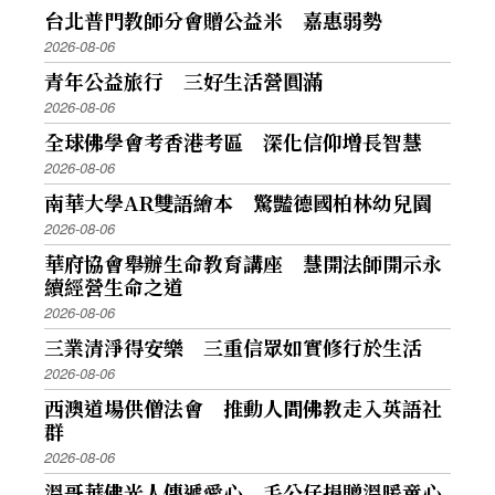
台北普門教師分會贈公益米 嘉惠弱勢
2026-08-06
青年公益旅行 三好生活營圓滿
2026-08-06
全球佛學會考香港考區 深化信仰增長智慧
2026-08-06
南華大學AR雙語繪本 驚豔德國柏林幼兒園
2026-08-06
華府協會舉辦生命教育講座 慧開法師開示永
續經營生命之道
2026-08-06
三業清淨得安樂 三重信眾如實修行於生活
2026-08-06
西澳道場供僧法會 推動人間佛教走入英語社
群
2026-08-06
溫哥華佛光人傳遞愛心 毛公仔捐贈溫暖童心