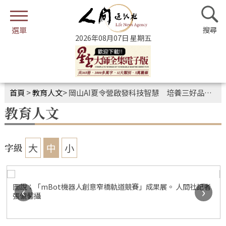
2026年08月07日 星期五
首頁
>
教育人文
>
岡山AI夏令營啟發科技智慧 培養三好品格與合作精神
教育人文
大
中
小
字級
圖說：「mBot機器人創意窄橋軌道競賽」成果展。 人間社記者
‹
›
張儷馨攝