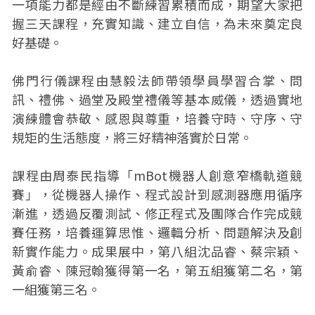
一項能力都是經由不斷練習累積而成，期望大家把
握三天課程，充實知識、建立自信，為未來奠定良
好基礎。
佛門行儀課程由慧毅法師帶領學員學習合掌、問
訊、禮佛、過堂及殿堂禮儀等基本威儀，透過實地
演練體會恭敬、感恩與尊重，培養守時、守序、守
規矩的生活態度，將三好精神落實於日常。
課程由周泰民指導「mBot機器人創意窄橋軌道競
賽」，從機器人操作、程式設計到感測器應用循序
漸進，透過反覆測試、修正程式及團隊合作完成競
賽任務，培養運算思惟、邏輯分析、問題解決及創
新實作能力。成果展中，第八組沈品睿、蔡宗穎、
黃俞睿、陳冠翰獲得第一名，第五組獲第二名，第
一組獲第三名。