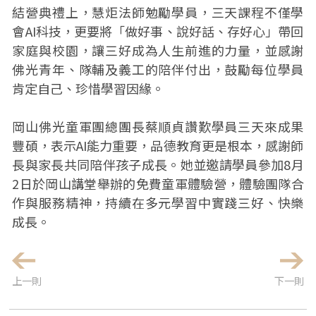
結營典禮上，慧炬法師勉勵學員，三天課程不僅學
會AI科技，更要將「做好事、說好話、存好心」帶回
家庭與校園，讓三好成為人生前進的力量，並感謝
佛光青年、隊輔及義工的陪伴付出，鼓勵每位學員
肯定自己、珍惜學習因緣。
岡山佛光童軍團總團長蔡順貞讚歎學員三天來成果
豐碩，表示AI能力重要，品德教育更是根本，感謝師
長與家長共同陪伴孩子成長。她並邀請學員參加8月
2日於岡山講堂舉辦的免費童軍體驗營，體驗團隊合
作與服務精神，持續在多元學習中實踐三好、快樂
成長。
上一則
下一則