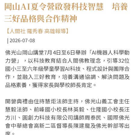
岡山AI夏令營啟發科技智慧 培養
三好品格與合作精神
【人間社 羅秀春 高雄報導】
2026-07-08
佛光山岡山講堂7月4日至6日舉辦「AI機器人科學動
力營」，以科技教育結合人間佛教理念，引導32位
國小三至六年級學童學習AI科技、程式設計與團隊合
作，並融入三好教育，培養溝通協調、解決問題及
品格素養，獲得家長與學校師長肯定。
開營典禮由住持慧炬法師主持，佛光山義工會主任
慧毅法師、前峰國小校長林英毅、仕隆國小校長汪
方川、圓創力科技有限公司講師周泰民、國際佛光
會中華總會高新二區督導長陳建龍及佛光幹部等出
席。