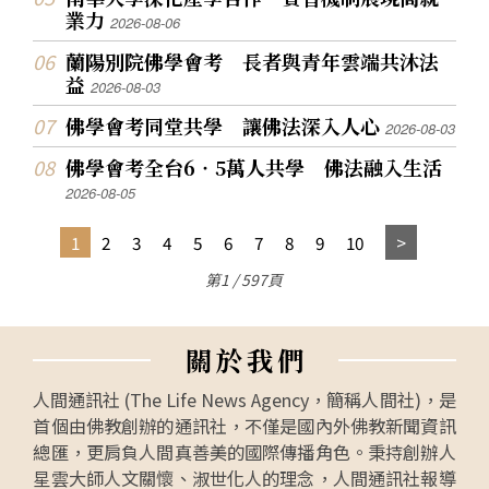
業力
2026-08-06
蘭陽別院佛學會考 長者與青年雲端共沐法
益
2026-08-03
佛學會考同堂共學 讓佛法深入人心
2026-08-03
佛學會考全台6‧5萬人共學 佛法融入生活
2026-08-05
1
2
3
4
5
6
7
8
9
10
第1 / 597頁
關
於
我
們
人間通訊社 (The Life News Agency，簡稱人間社)，是
首個由佛教創辦的通訊社，不僅是國內外佛教新聞資訊
總匯，更肩負人間真善美的國際傳播角色。秉持創辦人
星雲大師人文關懷、淑世化人的理念，人間通訊社報導