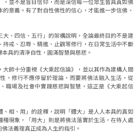
」，並不是盲目信仰，而是深信每一位眾生皆具真如佛
本的意義。有了對自性佛性的信心，才能進一步信佛、
三大、四信、五行」的架構說明，全論最終目的不是建
、持戒、忍辱、精進、止觀等修行，在日常生活中不斷
歸本具的清淨自性，圓滿智慧與慈悲。
，大師十分重視《大乘起信論》，並以其作為建構人間
性，修行不應停留於理論，而要將佛法融入生活，從
、職場及社會中實踐慈悲與智慧，這正是《大乘起信
體、相、用」的詮釋，說明「體大」是人人本具的真如
種種現象，「用大」則是將佛法落實於生活，在待人處
的佛法義理真正成為人生的指引。