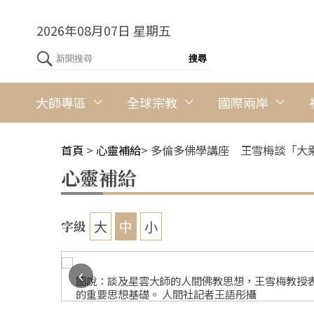
2026年08月07日 星期五
大師專區
全球宗教
國際兩岸
首頁
>
心靈補給
>
多倫多佛學講座 王雪梅談「大
心靈補給
大
中
小
字級
‹
與「信」，
圖說：談及星雲大師的人間佛教思想，王雪梅教授
的重要思想基礎。 人間社記者王語彤攝