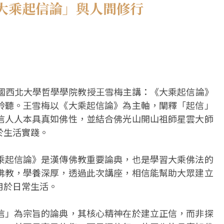
大乘起信論」與人間修行
中國西北大學哲學學院教授王雪梅主講：《大乘起信論》
聆聽。王雪梅以《大乘起信論》為主軸，闡釋「起信」
信人人本具真如佛性，並結合佛光山開山祖師星雲大師
於生活實踐。
乘起信論》是漢傳佛教重要論典，也是學習大乘佛法的
佛教，學養深厚，透過此次講座，相信能幫助大眾建立
用於日常生活。
信」為宗旨的論典，其核心精神在於建立正信，而非探