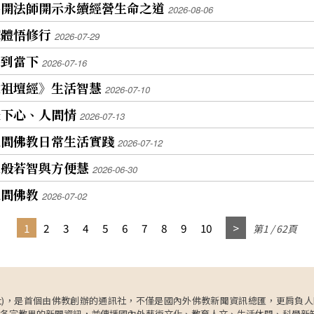
慧開法師開示永續經營生命之道
2026-08-06
鍊體悟修行
2026-07-29
回到當下
2026-07-16
六祖壇經》生活智慧
2026-07-10
天下心、人間情
2026-07-13
人間佛教日常生活實踐
2026-07-12
談般若智與方便慧
2026-06-30
人間佛教
2026-07-02
1
2
3
4
5
6
7
8
9
10
第1 / 62頁
ncy，簡稱人間社)，是首個由佛教創辦的通訊社，不僅是國內外佛教新聞資訊總匯，
各宗教界的新聞資訊，並傳播國內外藝術文化、教育人文、生活休閒、科學新