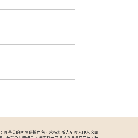
更肩負人間真善美的國際傳播角色。秉持創辦人星雲大師人文關
知、慈善公益等訊息，讓閱聽大眾得以透過網路平台，時