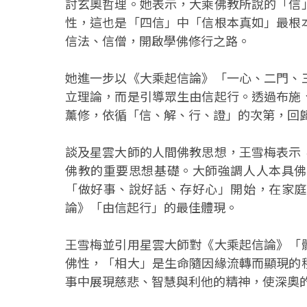
討玄奧哲理。她表示，大乘佛教所說的「信
性，這也是「四信」中「信根本真如」最根
信法、信僧，開啟學佛修行之路。
她進一步以《大乘起信論》「一心、二門、
立理論，而是引導眾生由信起行。透過布施
薰修，依循「信、解、行、證」的次第，回
談及星雲大師的人間佛教思想，王雪梅表示
佛教的重要思想基礎。大師強調人人本具佛
「做好事、說好話、存好心」開始，在家庭
論》「由信起行」的最佳體現。
王雪梅並引用星雲大師對《大乘起信論》「
佛性，「相大」是生命隨因緣流轉而顯現的
事中展現慈悲、智慧與利他的精神，使深奧