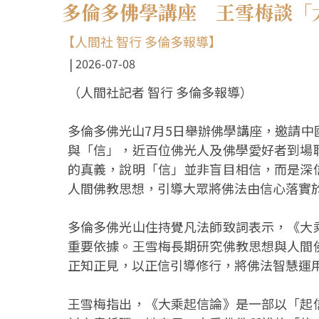
多倫多佛學講座 王雪梅談「
【人間社 智行 多倫多報導】
2026-07-08
（人間社記者 智行 多倫多報導）
多倫多佛光山7月5日舉辦佛學講座，邀請
與「信」，近百位佛光人及佛學愛好者到場
的真義，說明「信」並非盲目相信，而是深
人間佛教思想，引導大眾將佛法由信心落實
多倫多佛光山住持覺凡法師致詞表示，《大
重要依據。王雪梅長期研究佛教思想與人間
正知正見，以正信引導修行，將佛法智慧運
王雪梅指出，《大乘起信論》是一部以「起