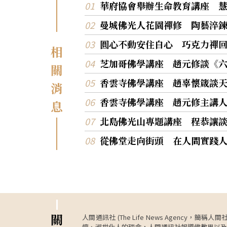
華府協會舉辦生命教育講座 
曼城佛光人花園禪修 陶藝淬
圓心不動安住自心 巧克力禪
相
芝加哥佛學講座 趙元修談《
關
香雲寺佛學講座 趙辜懷箴談
消
香雲寺佛學講座 趙元修主講
息
北島佛光山專題講座 程恭讓
從佛堂走向街頭 在人間實踐
關
人間通訊社 (The Life News Age
懷、淑世化人的理念，人間通訊社報導佛教界以及