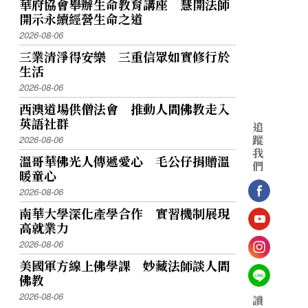
華府協會舉辦生命教育講座 慧開法師
開示永續經營生命之道
2026-08-06
三業清淨得安樂 三重信眾如實修行於
生活
2026-08-06
西澳道場供僧法會 推動人間佛教走入
英語社群
追
蹤
2026-08-06
我
溫哥華佛光人傳遞愛心 毛公仔捐贈溫
們
暖童心
2026-08-06
南華大學深化產學合作 實習機制展現
高就業力
2026-08-06
美國軍方線上佛學課 妙藏法師談人間
佛教
2026-08-06
讀