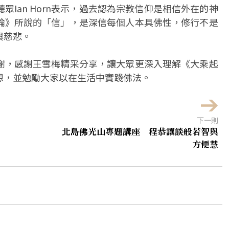
Ian Horn表示，過去認為宗教信仰是相信外在的神
論》所說的「信」，是深信每個人本具佛性，修行不是
與慈悲。
謝，感謝王雪梅精采分享，讓大眾更深入理解《大乘起
想，並勉勵大家以在生活中實踐佛法。
下一則
北島佛光山專題講座 程恭讓談般若智與
方便慧