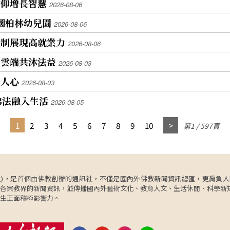
信仰增長智慧
2026-08-06
國柏林幼兒園
2026-08-06
機制展現高就業力
2026-08-06
年雲端共沐法益
2026-08-03
入人心
2026-08-03
佛法融入生活
2026-08-05
1
2
3
4
5
6
7
8
9
10
第1 / 597頁
ncy，簡稱人間社)，是首個由佛教創辦的通訊社，不僅是國內外佛教新聞資訊總匯，
各宗教界的新聞資訊，並傳播國內外藝術文化、教育人文、生活休閒、科學新
生正面積極影響力。