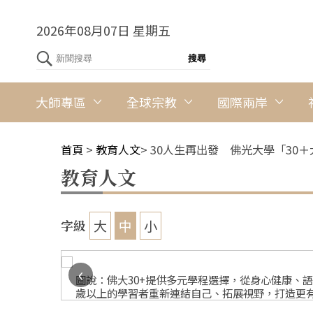
2026年08月07日 星期五
大師專區
全球宗教
國際兩岸
首頁
>
教育人文
>
30人生再出發 佛光大學「30
教育人文
大
中
小
字級
‹
圖說：佛大30+提供多元學程選擇，從身心健康、
歲以上的學習者重新連結自己、拓展視野，打造更有