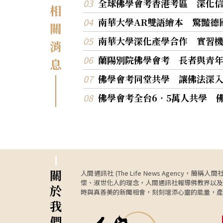
全球佛學會考香港考區 深化
相
南華大學AR雙語繪本 驚豔德
關
南華大學深化產學合作 實習
消
蘭陽別院佛學會考 長者與青
息
佛學會考同堂共學 讓佛法深
佛學會考全台6‧5萬人共學 
關
人間通訊社 (The Life News Age
懷、淑世化人的理念，人間通訊社報導佛教界以及
於
時與真善美的新聞相會，刻刻增添心靈的能量，產
我
們