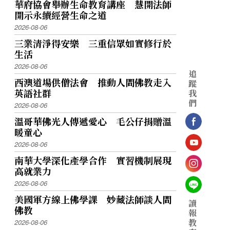
華府協會舉辦生命教育講座 慧開法師
開示永續經營生命之道
2026-08-06
三業清淨得安樂 三重信眾如實修行於
生活
2026-08-06
追
西澳道場供僧法會 推動人間佛教走入
蹤
英語社群
我
們
2026-08-06
溫哥華佛光人傳遞愛心 毛公仔捐贈溫
暖童心
2026-08-06
南華大學深化產學合作 實習機制展現
高就業力
2026-08-06
美國軍方線上佛學課 妙藏法師談人間
讀
佛教
報
教
2026-08-06