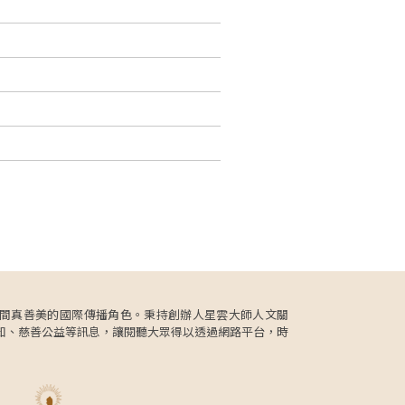
更肩負人間真善美的國際傳播角色。秉持創辦人星雲大師人文關
知、慈善公益等訊息，讓閱聽大眾得以透過網路平台，時