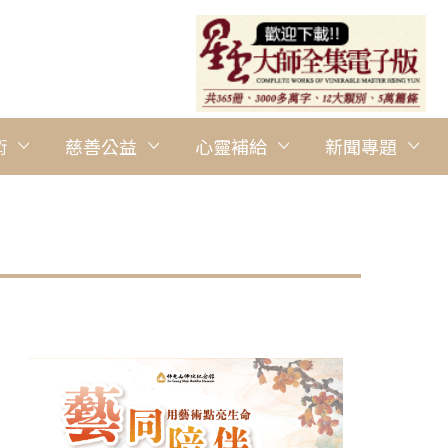
術
慈善公益
心靈補給
新聞專題
圖說：佛光大學「30+大學試辦計畫」回到校園，讓學習成為人生新