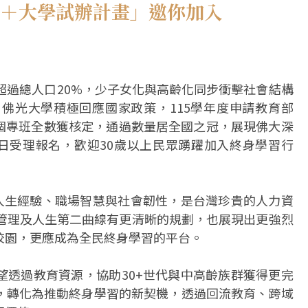
0＋大學試辦計畫」邀你加入
超過總人口20%，少子女化與高齡化同步衝擊社會結構
佛光大學積極回應國家政策，115學年度申請教育部
15個專班全數獲核定，通過數量居全國之冠，展現佛大深
4日受理報名，歡迎30歲以上民眾踴躍加入終身學習行
的人生經驗、職場智慧與社會韌性，是台灣珍貴的人力資
康管理及人生第二曲線有更清晰的規劃，也展現出更強烈
校園，更應成為全民終身學習的平台。
望透過教育資源，協助30+世代與中高齡族群獲得更完
，轉化為推動終身學習的新契機，透過回流教育、跨域