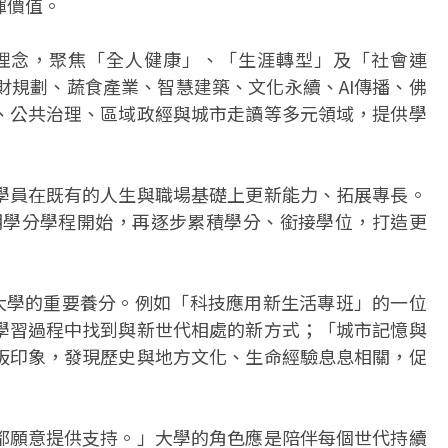
揮價值。
核心理念，聚焦「全人健康」、「生涯轉型」及「社會連
財規劃、蔬食產業、智慧建築、文化永續、AI傳播、佛
、公共治理、區域政經與城市走讀等多元領域，提供學
學員在既有的人生與職場基礎上更新能力、拓展專長。
短期學分學程開始，再逐步累積學分、銜接學位，打造更
+大學的重要養分。例如「科技應用新生活專班」的一位
學習過程中找到與新世代相處的新方式；「城市記憶與
板印象，發現歷史與地方文化、生命經驗息息相關，促
都願意提供支持。」大學的角色應是陪伴每個世代持續