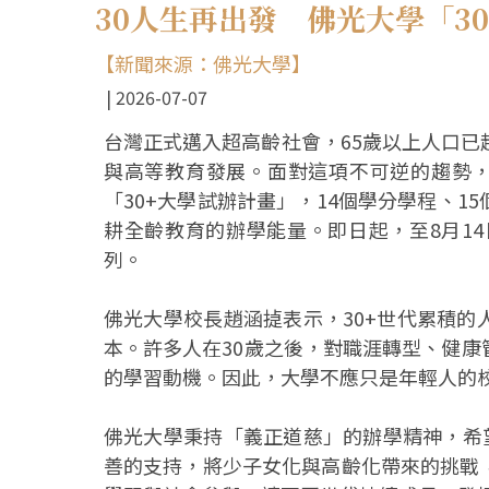
30人生再出發 佛光大學「3
【新聞來源：佛光大學】
2026-07-07
台灣正式邁入超高齡社會，65歲以上人口已
與高等教育發展。面對這項不可逆的趨勢，
「30+大學試辦計畫」，14個學分學程、
耕全齡教育的辦學能量。即日起，至8月1
列。
佛光大學校長趙涵㨗表示，30+世代累積
本。許多人在30歲之後，對職涯轉型、健
的學習動機。因此，大學不應只是年輕人的
佛光大學秉持「義正道慈」的辦學精神，希
善的支持，將少子女化與高齡化帶來的挑戰