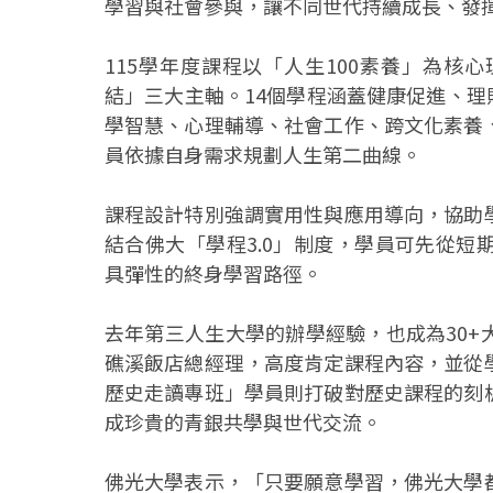
學習與社會參與，讓不同世代持續成長、發
115學年度課程以「人生100素養」為
結」三大主軸。14個學程涵蓋健康促進、理
學智慧、心理輔導、社會工作、跨文化素養
員依據自身需求規劃人生第二曲線。
課程設計特別強調實用性與應用導向，協助
結合佛大「學程3.0」制度，學員可先從
具彈性的終身學習路徑。
去年第三人生大學的辦學經驗，也成為30
礁溪飯店總經理，高度肯定課程內容，並從
歷史走讀專班」學員則打破對歷史課程的刻
成珍貴的青銀共學與世代交流。
佛光大學表示，「只要願意學習，佛光大學