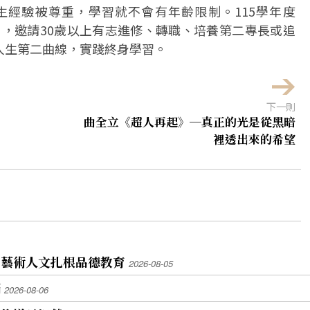
經驗被尊重，學習就不會有年齡限制。115學年度
報名，邀請30歲以上有志進修、轉職、培養第二專長或追
人生第二曲線，實踐終身學習。
下一則
曲全立《超人再起》─真正的光是從黑暗
裡透出來的希望
 藝術人文扎根品德教育
2026-08-05
滿
2026-08-06