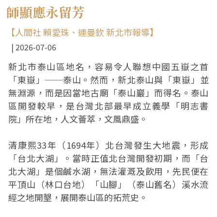
師顯應永留芳
【人間社 賴愛珠、連曼欽 新北市報導】
2026-07-06
新北市泰山區地名，容易令人聯想中國五嶽之首
「東嶽」──泰山。然而，新北泰山與「東嶽」並
無淵源，而是因當地古廟「泰山巖」而得名。泰山
區開發較早，是台灣北部最早成立義學「明志書
院」所在地，人文薈萃，文風鼎盛。
清康熙33年（1694年）北台灣發生大地震，形成
「台北大湖」。當時正值北台灣開發初期，而「台
北大湖」是個鹹水湖，無法灌溉及飲用，先民便在
平頂山（林口台地）「山腳」（泰山舊名）溪水流
經之地開墾，展開泰山區的拓荒史。