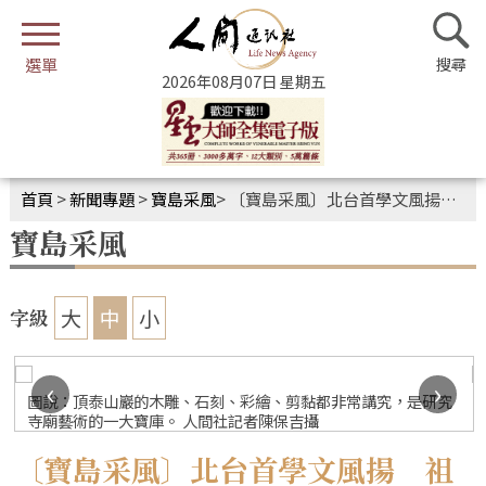
2026年08月07日 星期五
首頁
>
新聞專題
>
寶島采風
>
〔寶島采風〕北台首學文風揚 祖師顯應永留芳
寶島采風
大
中
小
字級
‹
›
圖說：頂泰山巖的木雕、石刻、彩繪、剪黏都非常講究，是研究
寺廟藝術的一大寶庫。 人間社記者陳保吉攝
〔寶島采風〕北台首學文風揚 祖