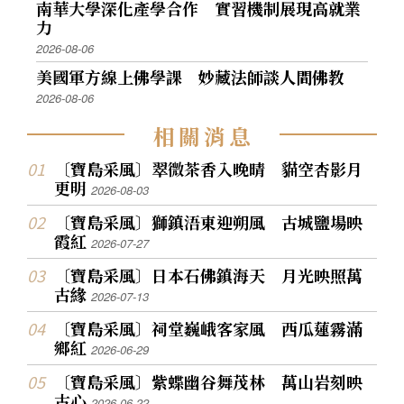
南華大學深化產學合作 實習機制展現高就業
力
2026-08-06
美國軍方線上佛學課 妙藏法師談人間佛教
2026-08-06
相
關
消
息
〔寶島采風〕翠微茶香入晚晴 貓空杏影月
更明
2026-08-03
〔寶島采風〕獅鎮浯東迎朔風 古城鹽場映
霞紅
2026-07-27
〔寶島采風〕日本石佛鎮海天 月光映照萬
古緣
2026-07-13
〔寶島采風〕祠堂巍峨客家風 西瓜蓮霧滿
鄉紅
2026-06-29
〔寶島采風〕紫蝶幽谷舞茂林 萬山岩刻映
古心
2026-06-22