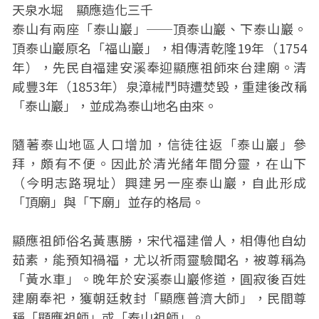
天泉水堀 顯應造化三千
泰山有兩座「泰山巖」──頂泰山巖、下泰山巖。
頂泰山巖原名「福山巖」，相傳清乾隆19年（1754
年），先民自福建安溪奉迎顯應祖師來台建廟。清
咸豐3年（1853年）泉漳械鬥時遭焚毀，重建後改稱
「泰山巖」，並成為泰山地名由來。
隨著泰山地區人口增加，信徒往返「泰山巖」參
拜，頗有不便。因此於清光緒年間分靈，在山下
（今明志路現址）興建另一座泰山巖，自此形成
「頂廟」與「下廟」並存的格局。
顯應祖師俗名黃惠勝，宋代福建僧人，相傳他自幼
茹素，能預知禍福，尤以祈雨靈驗聞名，被尊稱為
「黃水車」。晚年於安溪泰山巖修道，圓寂後百姓
建廟奉祀，獲朝廷敕封「顯應普濟大師」，民間尊
稱「顯應祖師」或「泰山祖師」。