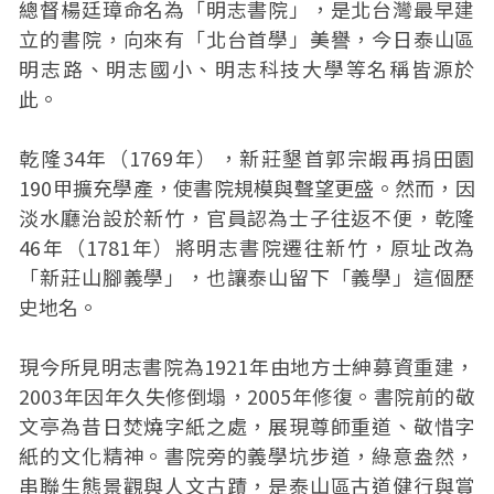
總督楊廷璋命名為「明志書院」，是北台灣最早建
立的書院，向來有「北台首學」美譽，今日泰山區
明志路、明志國小、明志科技大學等名稱皆源於
此。
乾隆34年（1769年），新莊墾首郭宗嘏再捐田園
190甲擴充學產，使書院規模與聲望更盛。然而，因
淡水廳治設於新竹，官員認為士子往返不便，乾隆
46年（1781年）將明志書院遷往新竹，原址改為
「新莊山腳義學」，也讓泰山留下「義學」這個歷
史地名。
現今所見明志書院為1921年由地方士紳募資重建，
2003年因年久失修倒塌，2005年修復。書院前的敬
文亭為昔日焚燒字紙之處，展現尊師重道、敬惜字
紙的文化精神。書院旁的義學坑步道，綠意盎然，
串聯生態景觀與人文古蹟，是泰山區古道健行與賞