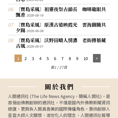
〔寶島采風〕祖靈夜祭古韻長 咖啡龍眼共
飄香
2026-06-16
〔寶島采風〕原漢古道映霞光 雲海翻騰共
夕陽
2026-06-08
〔寶島采風〕沃野田疇人情濃 老街傳藝藏
古風
2026-06-01
1
2
3
4
5
6
7
8
9
10
第1 / 27頁
關
於
我
們
人間通訊社 (The Life News Agency，簡稱人間社)，是
首個由佛教創辦的通訊社，不僅是國內外佛教新聞資訊
總匯，更肩負人間真善美的國際傳播角色。秉持創辦人
星雲大師人文關懷、淑世化人的理念，人間通訊社報導