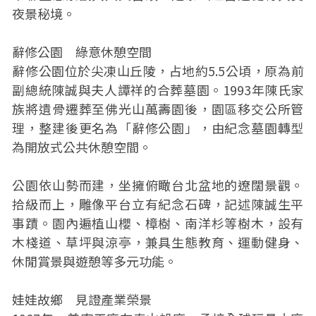
夜景秘境。
辭修公園 綠意休憩空間
辭修公園位於尖凍山丘陵，占地約5.5公頃，原為前
副總統陳誠與夫人譚祥的合葬墓園。1993年陳氏家
族將遺骨遷葬至佛光山萬壽園後，園區移交公所管
理，整建後更名為「辭修公園」，由紀念墓園轉型
為開放式公共休憩空間。
公園依山勢而建，坐擁俯瞰台北盆地的遼闊景觀。
拾級而上，雕像平台立有紀念石碑，記述陳誠生平
事蹟。園內遍植山櫻、樟樹、南洋杉等樹木，設有
木棧道、草坪與涼亭，兼具生態教育、運動健身、
休閒賞景與遊憩等多元功能。
娃娃故鄉 見證產業榮景