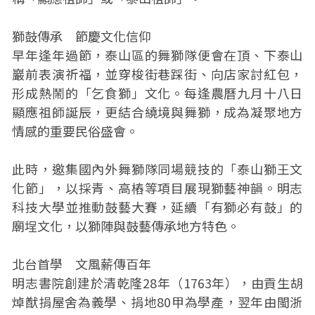
獅鼓傳承 節慶文化信仰
早年逢年過節，泰山區的舞獅隊便會在頂、下泰山
巖前表演祈福，並穿梭街巷踩街、向店家討紅包，
形成熱鬧的「乞食獅」文化。每逢農曆九月十八日
顯應祖師誕辰，更結合繞境與舞獅，成為凝聚地方
情感的重要民俗盛會。
此時，邀集國內外舞獅隊同場競技的「泰山獅王文
化節」，以採青、高樁等項目展現獅藝神韻。明志
科技大學並推動鼓藝大賽，延續「有獅必有鼓」的
廟埕文化，以獅陣與鼓藝傳承地方特色。
北台首學 文風薪傳百年
明志書院創建於清乾隆28年（1763年），由貢生胡
焯猷捐屋舍為義學、捐地80甲為學產，翌年由閩浙