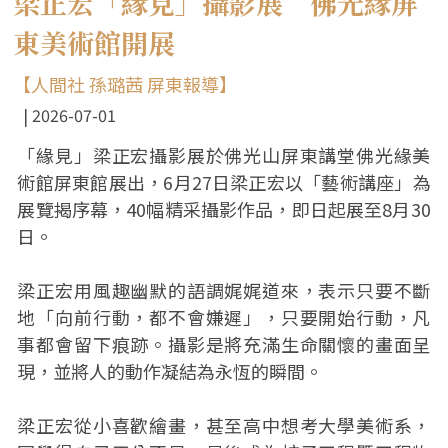
梁正宏「緣見」攝影展 佛光緣屏
東美術館開展
【人間社 孫璐茜 屏東報導】
2026-07-01
「緣見」梁正宏攝影展於佛光山屏東講堂佛光緣美
術館屏東館展出，6月27日梁正宏以「藝術講座」為
展覽揭序幕，40幅精采攝影作品，即日起展至8月30
日。
梁正宏用風趣幽默的語調娓娓道來，表示只要不斷
地「向前行動，都不會嫌遲」，只要開始行動，凡
事都會留下痕跡。攝影是將充滿生命關懷的畫面呈
現，並將人的動作凝結為永恆的瞬間。
梁正宏從小喜歡繪畫，甚至高中想考大學美術系，