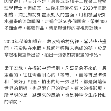
因覺得自己天分不足，最後成為核子工程暨工程物
理學博士。但終其一生從未忘情初衷，2020年拿起
相機，捕捉如詩如畫般動人的畫面，用相機呈現如
水墨畫的流動瞬間。走遍全球50多個國家，榮獲400
多面金牌，每張作品，皆是與世界的凝視與對話。
2020年帶著相機在西藏波密的村落裡，當時桃花盛
開，花影映在水面。想起年輕時未完成的夢，於是
拿起相機重新出發，拍出一張張如詩似畫的作品。
梁正宏說，在攝影中體悟到，凡事是急不來的，最
重要的，往往需要耐心的「等待」，而等待是準備
和「美好」相遇。拍出的每一張照片，都是與這個
世界的相遇，也是跟自己的對話。這次的攝影展，
所呈現的是一路走來的感動，也是種種令生命悸動
的瞬間。