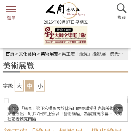
2026年08月07日 星期五
首頁
>
文化藝術
>
美術展覽
>
梁正宏「緣見」攝影展 佛光緣屏東美術館開展
美術展覽
大
中
小
字級
‹
›
圖說：「緣見」梁正宏攝影展於佛光山屏東講堂佛光緣美術館屏
東館展出，6月27日梁正宏以「藝術講座」為展覽揭序幕。 人間
社記者賴克南攝