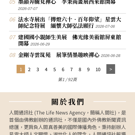
墨韻奔騰見禪心 李秉南畫展西來館開幕
2026-07-07
法水寺展出「傳燈六十．百年仰望」星雲大
師紀念特展 緬懷大師弘法願行
2026-07-06
建國國小親師生美展 佛光緣美術館屏東館
開幕
2026-06-29
金剛寺雲筑苑 展筆情墨趣映禪心
2026-06-28
1
2
3
4
5
6
7
8
9
10
第1 / 92頁
關
於
我
們
人間通訊社 (The Life News Agency，簡稱人間社)，是
首個由佛教創辦的通訊社，不僅是國內外佛教新聞資訊
總匯，更肩負人間真善美的國際傳播角色。秉持創辦人
星雲大師人文關懷、淑世化人的理念，人間通訊社報導