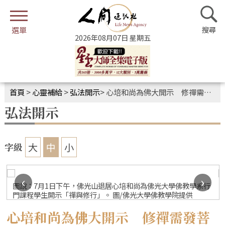
2026年08月07日 星期五
首頁
>
心靈補給
>
弘法開示
>
心培和尚為佛大開示 修禪需發菩提心
弘法開示
大
中
小
字級
‹
›
圖說：7月1日下午，佛光山退居心培和尚為佛光大學佛教學系行
門課程學生開示「禪與修行」。 圖/佛光大學佛教學院提供
心培和尚為佛大開示 修禪需發菩