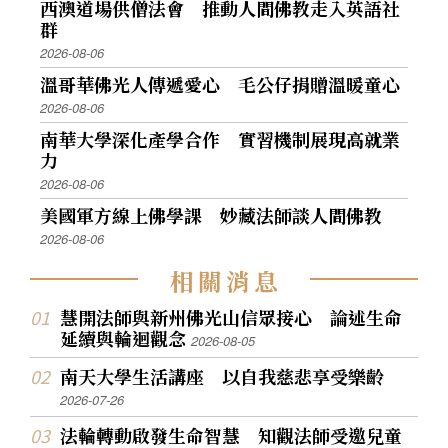
西澳道場供僧法會 推動人間佛教走入英語社
群
2026-08-06
溫哥華佛光人傳遞愛心 毛公仔捐贈溫暖童心
2026-08-06
南華大學深化產學合作 實習機制展現高就業
力
2026-08-06
美國軍方線上佛學課 妙藏法師談人間佛教
2026-08-06
相
關
消
息
慧開法師與新州佛光山信眾接心 論述生命
延續與輪迴觀念
2026-08-05
南天大學生活講座 以自我慈悲享受樂齡
2026-07-26
法輪轉動啟發生命智慧 知觀法師受邀兒童