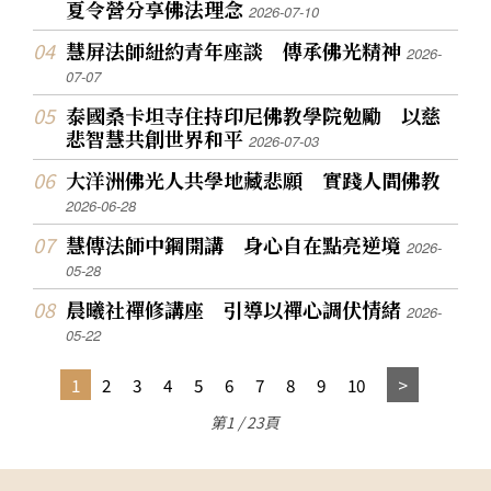
夏令營分享佛法理念
2026-07-10
慧屏法師紐約青年座談 傳承佛光精神
2026-
07-07
泰國桑卡坦寺住持印尼佛教學院勉勵 以慈
悲智慧共創世界和平
2026-07-03
大洋洲佛光人共學地藏悲願 實踐人間佛教
2026-06-28
慧傳法師中鋼開講 身心自在點亮逆境
2026-
05-28
晨曦社禪修講座 引導以禪心調伏情緒
2026-
05-22
1
2
3
4
5
6
7
8
9
10
第1 / 23頁