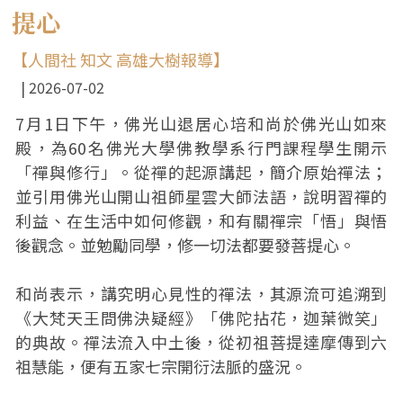
提心
【人間社 知文 高雄大樹報導】
2026-07-02
7月1日下午，佛光山退居心培和尚於佛光山如來
殿，為60名佛光大學佛教學系行門課程學生開示
「禪與修行」。從禪的起源講起，簡介原始禪法；
並引用佛光山開山祖師星雲大師法語，說明習禪的
利益、在生活中如何修觀，和有關禪宗「悟」與悟
後觀念。並勉勵同學，修一切法都要發菩提心。
和尚表示，講究明心見性的禪法，其源流可追溯到
《大梵天王問佛決疑經》「佛陀拈花，迦葉微笑」
的典故。禪法流入中土後，從初祖菩提達摩傳到六
祖慧能，便有五家七宗開衍法脈的盛況。