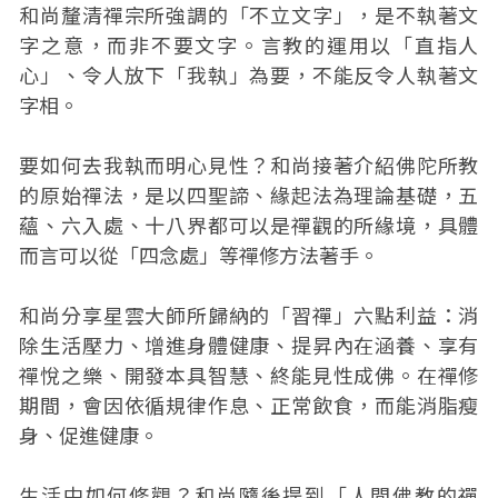
和尚釐清禪宗所強調的「不立文字」，是不執著文
字之意，而非不要文字。言教的運用以「直指人
心」、令人放下「我執」為要，不能反令人執著文
字相。
要如何去我執而明心見性？和尚接著介紹佛陀所教
的原始禪法，是以四聖諦、緣起法為理論基礎，五
蘊、六入處、十八界都可以是禪觀的所緣境，具體
而言可以從「四念處」等禪修方法著手。
和尚分享星雲大師所歸納的「習禪」六點利益：消
除生活壓力、增進身體健康、提昇內在涵養、享有
禪悅之樂、開發本具智慧、終能見性成佛。在禪修
期間，會因依循規律作息、正常飲食，而能消脂瘦
身、促進健康。
生活中如何修觀？和尚隨後提到「人間佛教的禪