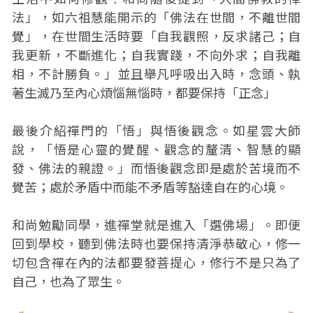
法」，如六祖慧能開示的「佛法在世間，不離世間
覺」，在世間生活時要「自我觀照，反求諸己；自
我更新，不斷進化；自我實踐，不向外求；自我離
相，不計勝負。」並且舉凡呼吸出入時，念頭、執
著生滅乃至內心煩惱無惱時，都要保持「正念」
最後介紹禪門的「悟」與悟後觀念。如星雲大師
說，「悟是心靈的覺醒、觀念的釐清、智慧的顯
發、佛法的親證。」而悟後觀念即是處於苦境而不
覺苦；處於矛盾中而能不矛盾等豁達自在的心境。
和尚勉勵同學，進禪堂就是進入「選佛場」。即便
回到學校，聽到佛法時也要保持清淨恭敬心，修一
切包含禪在內的法都要發菩提心，修行不是只為了
自己，也為了眾生。