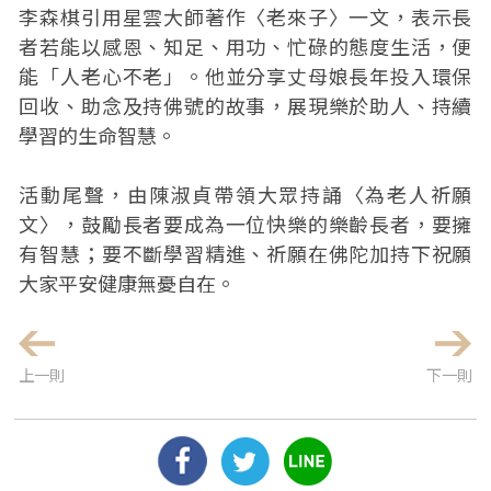
李森棋引用星雲大師著作〈老來子〉一文，表示長
者若能以感恩、知足、用功、忙碌的態度生活，便
能「人老心不老」。他並分享丈母娘長年投入環保
回收、助念及持佛號的故事，展現樂於助人、持續
學習的生命智慧。
活動尾聲，由陳淑貞帶領大眾持誦〈為老人祈願
文〉，鼓勵長者要成為一位快樂的樂齡長者，要擁
有智慧；要不斷學習精進、祈願在佛陀加持下祝願
大家平安健康無憂自在。
上一則
下一則