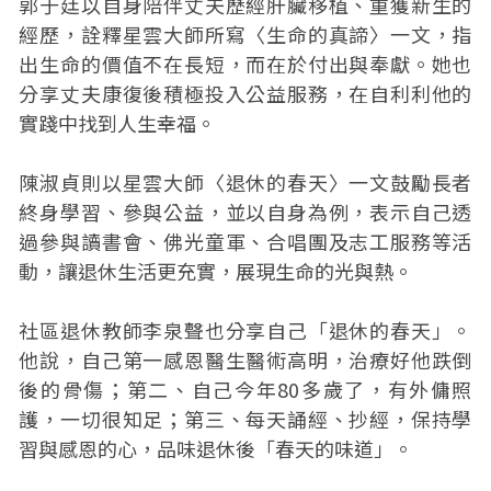
郭于廷以自身陪伴丈夫歷經肝臟移植、重獲新生的
經歷，詮釋星雲大師所寫〈生命的真諦〉一文，指
出生命的價值不在長短，而在於付出與奉獻。她也
分享丈夫康復後積極投入公益服務，在自利利他的
實踐中找到人生幸福。
陳淑貞則以星雲大師〈退休的春天〉一文鼓勵長者
終身學習、參與公益，並以自身為例，表示自己透
過參與讀書會、佛光童軍、合唱團及志工服務等活
動，讓退休生活更充實，展現生命的光與熱。
社區退休教師李泉聲也分享自己「退休的春天」。
他說，自己第一感恩醫生醫術高明，治療好他跌倒
後的骨傷；第二、自己今年80多歲了，有外傭照
護，一切很知足；第三、每天誦經、抄經，保持學
習與感恩的心，品味退休後「春天的味道」。