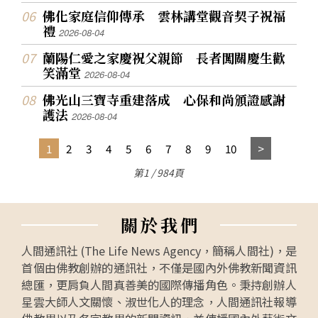
佛化家庭信仰傳承 雲林講堂觀音契子祝福
禮
2026-08-04
蘭陽仁愛之家慶祝父親節 長者闖關慶生歡
笑滿堂
2026-08-04
佛光山三寶寺重建落成 心保和尚頒證感謝
護法
2026-08-04
1
2
3
4
5
6
7
8
9
10
第1 / 984頁
關
於
我
們
人間通訊社 (The Life News Agency，簡稱人間社)，是
首個由佛教創辦的通訊社，不僅是國內外佛教新聞資訊
總匯，更肩負人間真善美的國際傳播角色。秉持創辦人
星雲大師人文關懷、淑世化人的理念，人間通訊社報導