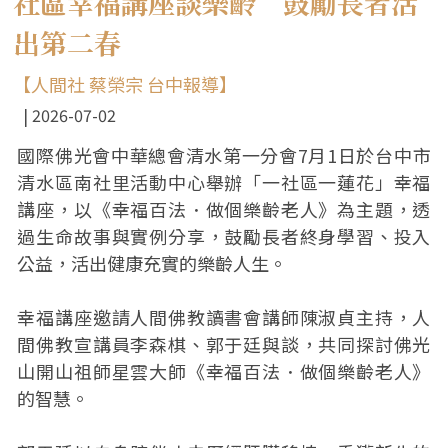
社區幸福講座談樂齡 鼓勵長者活
出第二春
【人間社 蔡榮宗 台中報導】
2026-07-02
國際佛光會中華總會清水第一分會7月1日於台中市
清水區南社里活動中心舉辦「一社區一蓮花」幸福
講座，以《幸福百法．做個樂齡老人》為主題，透
過生命故事與實例分享，鼓勵長者終身學習、投入
公益，活出健康充實的樂齡人生。
幸福講座邀請人間佛教讀書會講師陳淑貞主持，人
間佛教宣講員李森棋、郭于廷與談，共同探討佛光
山開山祖師星雲大師《幸福百法．做個樂齡老人》
的智慧。