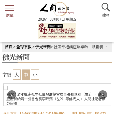
2026年08月07日 星期五
首頁
>
全球宗教
>
佛光新聞
>
社區幸福講座談樂齡 鼓勵長者活出第二春
佛光新聞
大
中
小
字級
‹
›
圖說：清水區南社里社區發展協會理事長劉翠華（左3），頒發
感謝狀給清一分會會長李昭滿（左2）等佛光人。 人間社記者蔡
榮宗攝