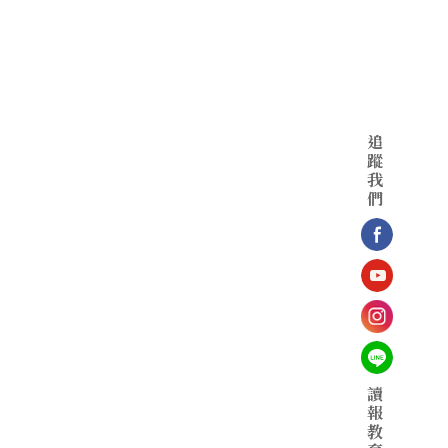
追
蹤
我
們
讀
報
教