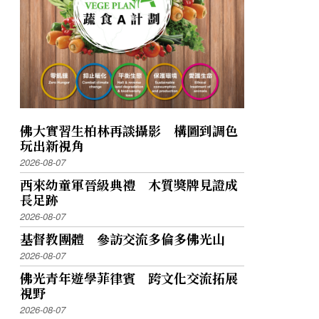
佛大實習生柏林再談攝影 構圖到調色
玩出新視角
2026-08-07
西來幼童軍晉級典禮 木質獎牌見證成
長足跡
2026-08-07
基督教團體 參訪交流多倫多佛光山
2026-08-07
佛光青年遊學菲律賓 跨文化交流拓展
視野
2026-08-07