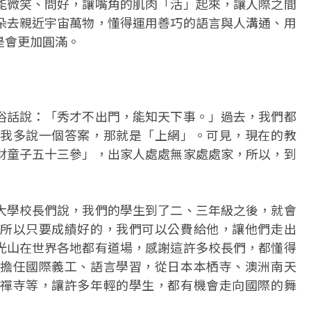
能微笑、問好，讓嘴角的肌肉「活」起來，讓人際之間
朵去親近宇宙萬物，懂得運用善巧的語言與人溝通、用
是會更加圓滿。
俗話說：「秀才不出門，能知天下事。」過去，我們都
我多說一個答案，那就是「上網」。可見，現在的教
財童子五十三參」，出家人處處無家處處家，所以，到
大學校長們說，我們的學生到了二、三年級之後，就會
所以只要成績好的，我們可以公費給他，讓他們走出
光山在世界各地都有道場，感謝這許多校長們，都懂得
擔任國際義工、語言學習，從日本本栖寺、澳洲南天
禪寺等，讓許多年輕的學生，都有機會走向國際的舞