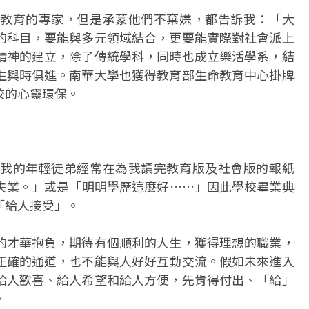
教育的專家，但是承蒙他們不棄嫌，都告訴我：「大
的科目，要能與多元領域結合，更要能實際對社會派上
精神的建立，除了傳統學科，同時也成立樂活學系，結
生與時俱進。南華大學也獲得教育部生命教育中心掛牌
校的心靈環保。
我的年輕徒弟經常在為我讀完教育版及社會版的報紙
失業。」或是「明明學歷這麼好……」因此學校畢業典
「給人接受」。
的才華抱負，期待有個順利的人生，獲得理想的職業，
正確的通道，也不能與人好好互動交流。假如未來進入
給人歡喜、給人希望和給人方便，先肯得付出、「給」
。