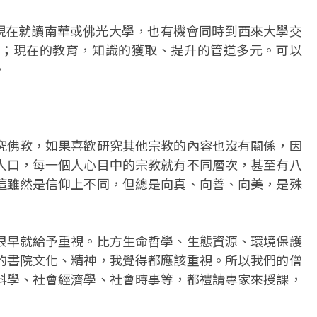
，現在就讀南華或佛光大學，也有機會同時到西來大學交
；現在的教育，知識的獲取、提升的管道多元。可以
。
究佛教，如果喜歡研究其他宗教的內容也沒有關係，因
人口，每一個人心目中的宗教就有不同層次，甚至有八
這雖然是信仰上不同，但總是向真、向善、向美，是殊
很早就給予重視。比方生命哲學、生態資源、環境保護
的書院文化、精神，我覺得都應該重視。所以我們的僧
科學、社會經濟學、社會時事等，都禮請專家來授課，