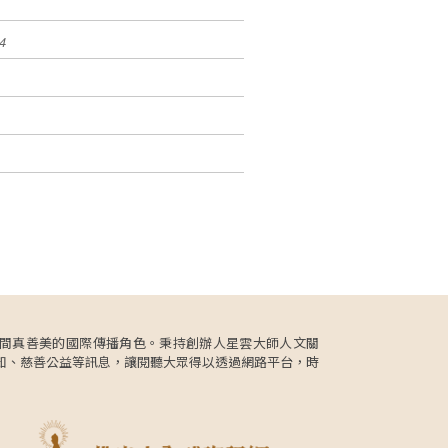
4
更肩負人間真善美的國際傳播角色。秉持創辦人星雲大師人文關
知、慈善公益等訊息，讓閱聽大眾得以透過網路平台，時