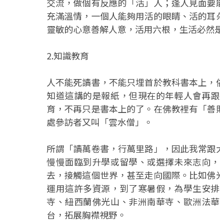
交流，做個有反應的「活」人；逢人見面要
充滿溫情，一個人能夠用活的眼睛、活的耳
靈敏的心意善解人意，活用六根，生活必然
2.知識教育
人不能死讀書，不能只埋首於教科書本上，
知道這講的是報紙，但現在的年輕人會再跟
育，不再只是書本上的了。在佛教裡有「善
處參訪者又叫「雲水僧」。
所謂「讀萬卷書，行萬里路」，因此我常跟
慢慢面臨到升學或留學、或選擇未來志向，
去，接觸這個世界，甚至走向國際。比如佛
運用這許多資源，到了寒暑假，為學生安排
寺、紐西蘭佛光山、非洲南華寺、歐洲法華
台，拓展胸襟視野。