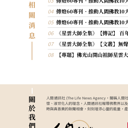
傳燈60專刊．推動人間佛教1
相
傳燈60專刊．推動人間佛教1
關
傳燈60專刊．推動人間佛教10
消
《星雲大師全集》【傳記】 百
息
《星雲大師全集》【文叢】無
【專題】佛光山開山祖師星雲大
關
人間通訊社 (The Life News Age
懷、淑世化人的理念，人間通訊社報導佛教界以及
於
時與真善美的新聞相會，刻刻增添心靈的能量，產
我
們