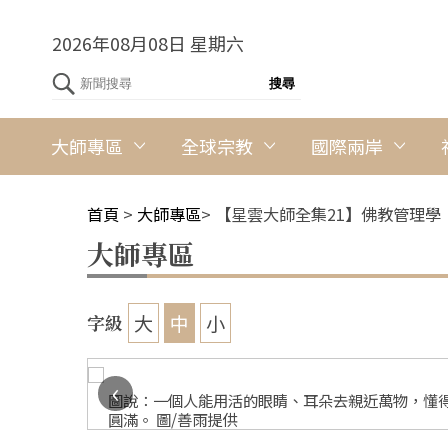
2026年08月08日 星期六
大師專區
全球宗教
國際兩岸
首頁
>
大師專區
>
【星雲大師全集21】佛教管理學
大師專區
大
中
小
字級
‹
圖說：一個人能用活的眼睛、耳朵去親近萬物，懂
圓滿。 圖/善雨提供