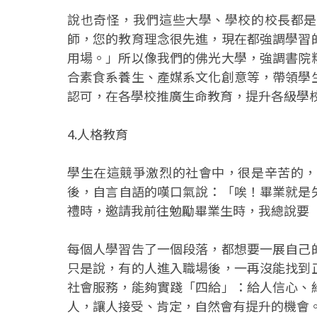
說也奇怪，我們這些大學、學校的校長都是
師，您的教育理念很先進，現在都強調學習
用場。」所以像我們的佛光大學，強調書院
合素食系養生、產媒系文化創意等，帶領學
認可，在各學校推廣生命教育，提升各級學
4.人格教育
學生在這競爭激烈的社會中，很是辛苦的，
後，自言自語的嘆口氣說：「唉！畢業就是
禮時，邀請我前往勉勵畢業生時，我總說要
每個人學習告了一個段落，都想要一展自己
只是說，有的人進入職場後，一再沒能找到
社會服務，能夠實踐「四給」：給人信心、
人，讓人接受、肯定，自然會有提升的機會