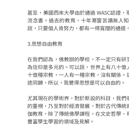
甚至，美國西來大學由於通過 WASC認證
流念書。過去的教育，十年寒窗苦讀無人知
說，只要個人肯努力，都有一條寬闊的通道
3.思想自由教育
在我們認為，佛教辦的學校，不一定只有研
為信仰是多元的。可以說，世界上有八十億
十億種宗教，一人有一種宗教，沒有關係。
途同歸，所以，我覺得思想是可以自由的。
尤其現在的學術界，對於新設的科目，我們
的重視，乃至對於經濟發展，對於古代傳統
伽教育，除了傳統佛學課程，在文史哲學、
豐富學生學習的領域及見解。