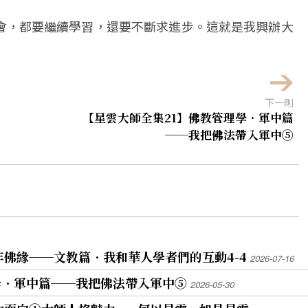
會，都要繼續學習，還要不斷求進步。這就是我興辦大
下一則
【星雲大師全集21】佛教管理學．軍中篇
──我把佛法帶入軍中⑤
年佛緣──文教篇．我和華人學者們的互動4-4
2026-07-16
學．軍中篇──我把佛法帶入軍中⑤
2026-05-30