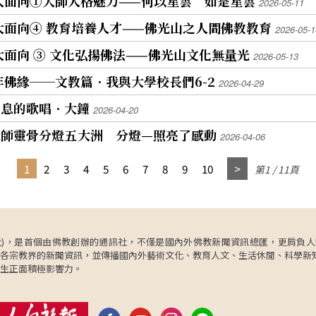
0大面向①大師人格魅力——何以星雲 如是星雲
2026-05-11
0大面向④ 教育培養人才——佛光山之人間佛教教育
2026-05-1
大面向 ③ 文化弘揚佛法——佛光山文化無量光
2026-05-13
年佛緣──文教篇．我與大學校長們6-2
2026-04-29
聲息的歌唱．大鐘
2026-04-20
師靈骨分燈五 大洲 分燈—照亮了感動
2026-04-06
1
2
3
4
5
6
7
8
9
10
第1 / 11頁
ncy，簡稱人間社)，是首個由佛教創辦的通訊社，不僅是國內外佛教新聞資訊總匯，
各宗教界的新聞資訊，並傳播國內外藝術文化、教育人文、生活休閒、科學新
生正面積極影響力。