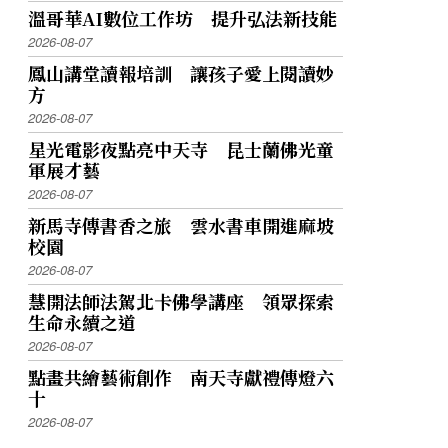
溫哥華AI數位工作坊 提升弘法新技能
2026-08-07
鳳山講堂讀報培訓 讓孩子愛上閱讀妙
方
2026-08-07
星光電影夜點亮中天寺 昆士蘭佛光童
軍展才藝
2026-08-07
新馬寺傳書香之旅 雲水書車開進麻坡
校園
2026-08-07
慧開法師法駕北卡佛學講座 領眾探索
生命永續之道
2026-08-07
點畫共繪藝術創作 南天寺獻禮傳燈六
十
2026-08-07