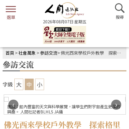
2026年08月07日 星期五
首頁
>
社會萬象
>
參訪交流
>
佛光西來學校戶外教學 探索格里菲斯天文台奧秘
參訪交流
大
中
小
字級
‹
›
圖說：館內豐富的天文與科學展覽，讓學生們對宇宙產生更深的
興趣。 人間社記者BLHLS JA攝
佛光西來學校戶外教學 探索格里