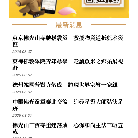
最新消息
東京佛光山寺馳援震災 救援物資送抵熊本災
區
2026-08-07
東禪佛教學院青年參學 走讀魚米之鄉拓展視
野
2026-08-07
德州韓國普賢寺落成 體現世界宗教一家親
2026-08-07
中華佛光童軍泰北交流 追尋星雲大師弘法足
跡
2026-08-07
佛光山三寶寺重建落成 心保和尚主法三皈五
戒