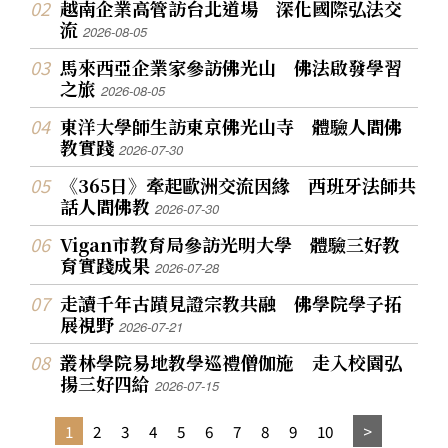
越南企業高管訪台北道場 深化國際弘法交
流
2026-08-05
馬來西亞企業家參訪佛光山 佛法啟發學習
之旅
2026-08-05
東洋大學師生訪東京佛光山寺 體驗人間佛
教實踐
2026-07-30
《365日》牽起歐洲交流因緣 西班牙法師共
話人間佛教
2026-07-30
Vigan市教育局參訪光明大學 體驗三好教
育實踐成果
2026-07-28
走讀千年古蹟見證宗教共融 佛學院學子拓
展視野
2026-07-21
叢林學院易地教學巡禮僧伽施 走入校園弘
揚三好四給
2026-07-15
1
2
3
4
5
6
7
8
9
10