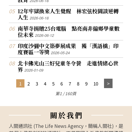
2026-06-18
12年牢獄換來人生覺醒 林宏弦校園談逆轉
人生
2026-06-18
南華寺捐贈25台電腦 點亮南非偏鄉學童數
位未來
2026-06-12
印度沙彌中文築夢展成果 獲「漢語橋」印
度賽區一等獎
2026-05-24
北卡佛光山三好兒童冬令營 走進情緒心世
界
2026-01-09
1
2
3
4
5
6
7
8
9
10
第1 / 160頁
關
於
我
們
人間通訊社 (The Life News Agency，簡稱人間社)，是