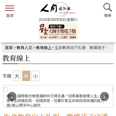
2026年08月08日 星期六
首頁
>
教育人文
>
教育線上
>
生命教育向下扎根 教導孩子守護自己
教育線上
大
中
小
字級
‹
›
圖說：國際佛光會檀講師林文輝主講「從吸毒看健康人生」，引
導學生辨識危險、拒絕誘惑，培養珍愛生命與自我保護的能力。
圖/旗山禪淨中心提供