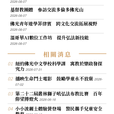
2026-08-07
基督教團體 參訪交流多倫多佛光山
2026-08-07
佛光青年遊學菲律賓 跨文化交流拓展視野
2026-08-07
溫哥華AI數位工作坊 提升弘法新技能
2026-08-07
相
關
消
息
紐約佛光中文學校科學課 寓教於樂啟發探
究力
2026-07-31
播映生命鬥士電影 鼓勵學童永不放棄
2026-
07-02
第二十二屆叢林獅子吼弘法布教比賽 百年
仰望傳燈火
2026-06-16
小小波麗士體驗營登場 警民攜手兒童安全
教育