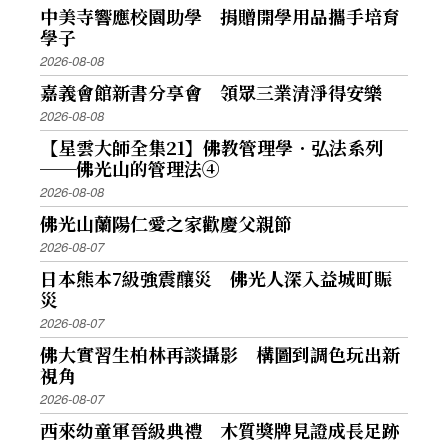
中美寺響應校園助學 捐贈開學用品攜手培育
學子
2026-08-08
嘉義會館新書分享會 領眾三業清淨得安樂
2026-08-08
【星雲大師全集21】佛教管理學．弘法系列
──佛光山的管理法④
2026-08-08
佛光山蘭陽仁愛之家歡慶父親節
2026-08-07
日本熊本7級強震釀災 佛光人深入益城町賑
災
2026-08-07
佛大實習生柏林再談攝影 構圖到調色玩出新
視角
2026-08-07
西來幼童軍晉級典禮 木質獎牌見證成長足跡