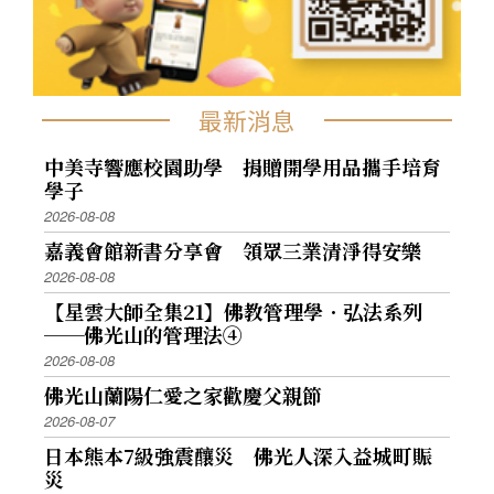
最新消息
中美寺響應校園助學 捐贈開學用品攜手培育
學子
2026-08-08
嘉義會館新書分享會 領眾三業清淨得安樂
2026-08-08
【星雲大師全集21】佛教管理學．弘法系列
──佛光山的管理法④
2026-08-08
佛光山蘭陽仁愛之家歡慶父親節
2026-08-07
日本熊本7級強震釀災 佛光人深入益城町賑
災