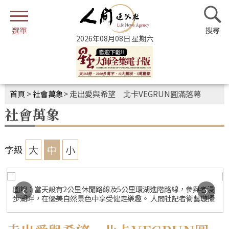
2026年08月08日 星期六
首頁
>
社會萬象
>
走出愛與希望 北卡VEGRUN圓滿落幕
社會萬象
大
中
小
字級
‹
›
圖說：當天設有2公里休閒路線及5公里環湖進階路線，參與者漫
信
步湖畔，在優美自然景色中享受健走樂趣。 人間社記者衛藝璇攝