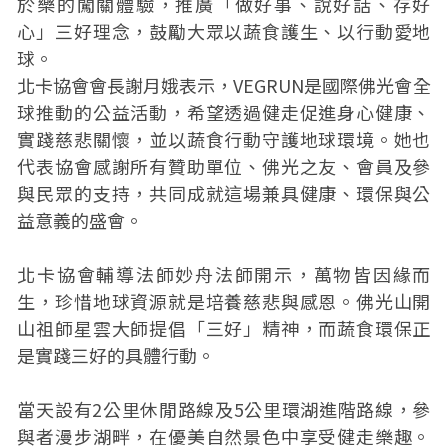
於樂的闖關體驗，推廣「做好事、說好話、存好
心」三好理念，鼓勵大眾以蔬食護生、以行動愛地
球。
北卡協會會長謝月娥表示，VEGRUN是國際佛光會全
球推動的公益活動，希望透過健走促進身心健康、
實踐慈悲關懷，並以蔬食行動守護地球環境。她也
代表協會感謝所有贊助單位、佛光之友、會員及參
與民眾的支持，共同成就這場兼具健康、環保與公
益意義的盛會。
北卡協會輔導法師妙舟法師開示，萬物皆因緣而
生，珍惜地球資源就是培養慈悲與感恩。佛光山開
山祖師星雲大師提倡「三好」精神，而蔬食環保正
是實踐三好的具體行動。
當天設有2公里休閒路線及5公里環湖進階路線，參
與者漫步湖畔，在優美自然景色中享受健走樂趣。