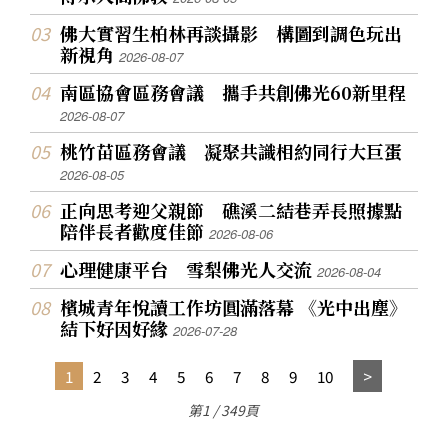
佛大實習生柏林再談攝影 構圖到調色玩出
新視角
2026-08-07
南區協會區務會議 攜手共創佛光60新里程
2026-08-07
桃竹苗區務會議 凝聚共識相約同行大巨蛋
2026-08-05
正向思考迎父親節 礁溪二結巷弄長照據點
陪伴長者歡度佳節
2026-08-06
心理健康平台 雪梨佛光人交流
2026-08-04
檳城青年悅讀工作坊圓滿落幕 《光中出塵》
結下好因好緣
2026-07-28
1
2
3
4
5
6
7
8
9
10
第1 / 349頁