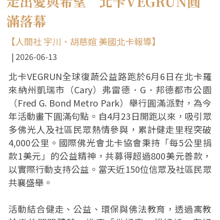
走出愛與希望 北卡VEGRUN圓
滿落幕
【人間社 宇川、胡慈媗 美國北卡報導】
2026-06-13
北卡VEGRUN全球復蔬公益路跑於6月6日在北卡羅
來納州凱瑞市（Cary）弗雷德．G．邦德都市公園
（Fred G. Bond Metro Park）舉行圓滿派對，為今
年活動畫下圓滿句點。自4月23日開跑以來，吸引眾
多佛光人及社區民眾熱情參與，累計健走里程突破
4,000公里。國際佛光會北卡協會秉持「每5公里捐
款1美元」的公益精神，共募得超過800美元善款，
以實際行動支持公益。當天近150位信眾及社區民眾
共襄盛舉。
活動結合健走、公益、環保與佛法教育，透過寓教