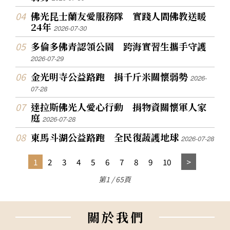
佛光昆士蘭友愛服務隊 實踐人間佛教送暖
24年
2026-07-30
多倫多佛青認領公園 跨海實習生攜手守護
2026-07-29
金光明寺公益路跑 捐千斤米關懷弱勢
2026-
07-28
達拉斯佛光人愛心行動 捐物資關懷軍人家
庭
2026-07-28
東馬斗湖公益路跑 全民復蔬護地球
2026-07-28
1
2
3
4
5
6
7
8
9
10
第1 / 65頁
關
於
我
們