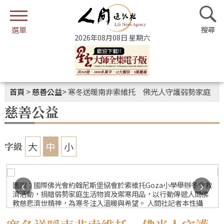
2026年08月08日 星期六
首頁
>
慈善公益
>
寒冬送暖南非索維托 佛光人守護弱勢家庭
慈善公益
大
中
小
字級
‹
›
圖說：國際佛光會約翰尼斯堡協會於索維托Goza小學舉辦冬令救
濟活動，捐贈弱勢家庭生活物資及禦寒用品，以行動傳遞人間佛
教慈悲濟世精神，為寒冬注入溫暖與希望。 人間社記者本性攝