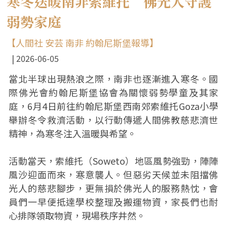
寒冬送暖南非索維托 佛光人守護
弱勢家庭
【人間社 安芸 南非 約翰尼斯堡報導】
2026-06-05
當北半球出現熱浪之際，南非也逐漸進入寒冬。國
際佛光會約翰尼斯堡協會為關懷弱勢學童及其家
庭，6月4日前往約翰尼斯堡西南郊索維托Goza小學
舉辦冬令救濟活動，以行動傳遞人間佛教慈悲濟世
精神，為寒冬注入溫暖與希望。
活動當天，索維托（Soweto）地區風勢強勁，陣陣
風沙迎面而來，寒意襲人。但惡劣天候並未阻擋佛
光人的慈悲腳步，更無損於佛光人的服務熱忱，會
員們一早便抵達學校整理及搬運物資，家長們也耐
心排隊領取物資，現場秩序井然。