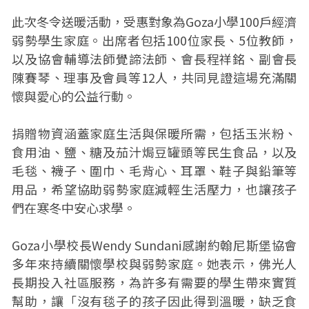
此次冬令送暖活動，受惠對象為Goza小學100戶經濟
弱勢學生家庭。出席者包括100位家長、5位教師，
以及協會輔導法師覺諦法師、會長程祥銘、副會長
陳賽琴、理事及會員等12人，共同見證這場充滿關
懷與愛心的公益行動。
捐贈物資涵蓋家庭生活與保暖所需，包括玉米粉、
食用油、鹽、糖及茄汁焗豆罐頭等民生食品，以及
毛毯、襪子、圍巾、毛背心、耳罩、鞋子與鉛筆等
用品，希望協助弱勢家庭減輕生活壓力，也讓孩子
們在寒冬中安心求學。
Goza小學校長Wendy Sundani感謝約翰尼斯堡協會
多年來持續關懷學校與弱勢家庭。她表示，佛光人
長期投入社區服務，為許多有需要的學生帶來實質
幫助，讓「沒有毯子的孩子因此得到溫暖，缺乏食