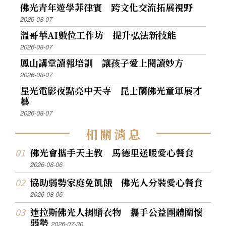
佛光青年遊學菲律賓 跨文化交流拓展視野
2026-08-07
溫哥華AI數位工作坊 提升弘法新技能
2026-08-07
鳳山講堂讀報培訓 讓孩子愛上閱讀妙方
2026-08-07
星光電影夜點亮中天寺 昆士蘭佛光童軍展才
藝
2026-08-07
相
關
消
息
佛光會攜手天主教 馬德里送暖愛心餐食
2026-08-06
協助弱勢家庭免飢餓 佛光人分裝愛心餐食
2026-08-06
達拉斯佛光人捐贈衣物 攜手公益團體關懷
弱勢
2026-07-30