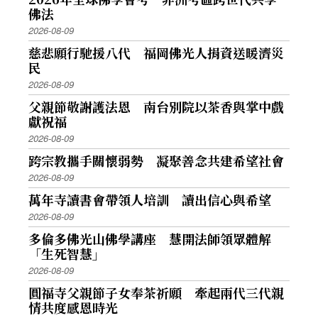
佛法
2026-08-09
慈悲願行馳援八代 福岡佛光人捐資送暖濟災
民
2026-08-09
父親節敬謝護法恩 南台別院以茶香與掌中戲
獻祝福
2026-08-09
跨宗教攜手關懷弱勢 凝聚善念共建希望社會
2026-08-09
萬年寺讀書會帶領人培訓 讀出信心與希望
2026-08-09
多倫多佛光山佛學講座 慧開法師領眾體解
「生死智慧」
2026-08-09
圓福寺父親節子女奉茶祈願 牽起兩代三代親
情共度感恩時光