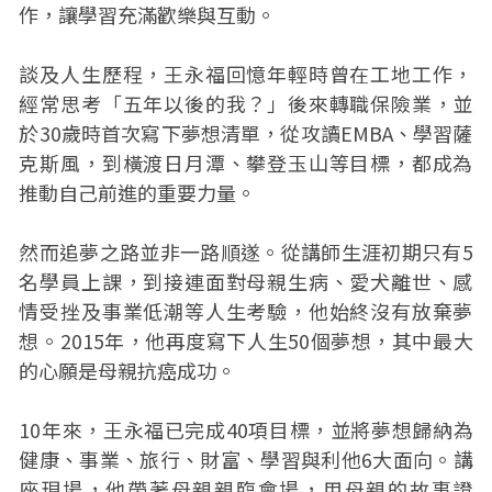
作，讓學習充滿歡樂與互動。
談及人生歷程，王永福回憶年輕時曾在工地工作，
經常思考「五年以後的我？」後來轉職保險業，並
於30歲時首次寫下夢想清單，從攻讀EMBA、學習薩
克斯風，到橫渡日月潭、攀登玉山等目標，都成為
推動自己前進的重要力量。
然而追夢之路並非一路順遂。從講師生涯初期只有5
名學員上課，到接連面對母親生病、愛犬離世、感
情受挫及事業低潮等人生考驗，他始終沒有放棄夢
想。2015年，他再度寫下人生50個夢想，其中最大
的心願是母親抗癌成功。
10年來，王永福已完成40項目標，並將夢想歸納為
健康、事業、旅行、財富、學習與利他6大面向。講
座現場，他帶著母親親臨會場，用母親的故事證