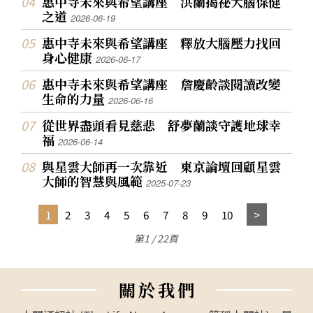
惠中寺未來與希望講座 洪蘭揭祕大腦保健
之道
2026-06-19
惠中寺未來與希望講座 釋放大腦壓力找回
身心健康
2026-06-17
惠中寺未來與希望講座 詹慶齡談閱讀改變
生命的力量
2026-06-16
從世界盡頭看見慈悲 舒夢蘭談守護地球幸
福
2026-06-14
與星雲大師再一次靠近 東京論壇回顧星雲
大師的智慧與風範
2025-07-23
1
2
3
4
5
6
7
8
9
10
第1 / 22頁
關
於
我
們