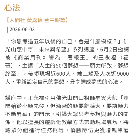
心法
【人間社 黃嘉偉 台中報導】
2026-06-03
「你思考過五年以後的自己，會是什麼模樣？」佛
光山惠中寺「未來與希望」系列講座，6月2日邀請
被《商業周刊》譽為「簡報王」的王永福（福
哥），主講「人生的50個夢想──願力所致，夢想
終至」，帶領現場近600人、線上觸及人次近9000
人，重新設定自己的夢想，分享達成夢想的心法。
講座中，王永福引用佛光山開山祖師星雲大師「剛
開始從小願先發，但漸漸的願要能擴大，要讓願力
不斷昇華」的開示，引導大眾思考夢想與願力的關
係。他以擅長的遊戲化教學方式帶動現場氣氛，將
聽眾分組進行任務挑戰，優勝隊伍更獲贈親筆著