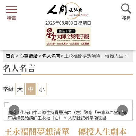
2026年08月09日 星期日
首頁
>
心靈補給
>
名人名言
>
王永福開夢想清單 傳授人生劇本心法
名人名言
大
中
小
字級
‹
›
圖說：佛光山中區總住持覺居法師（左）致贈「未來與希望」講
座結緣品給講師王永福（右）。 人間社記者童瀚誴攝
王永福開夢想清單 傳授人生劇本