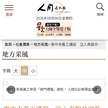
2026年08月06日 星期四
首頁
>
社會萬象
>
地方采風
>
惠中寺義工講習 注入青銀共融新動能
地方采風
大
中
小
字級
‹
›
圖說：新進義工學習「佛門禮儀」課程。 人間社記者陳佳君攝