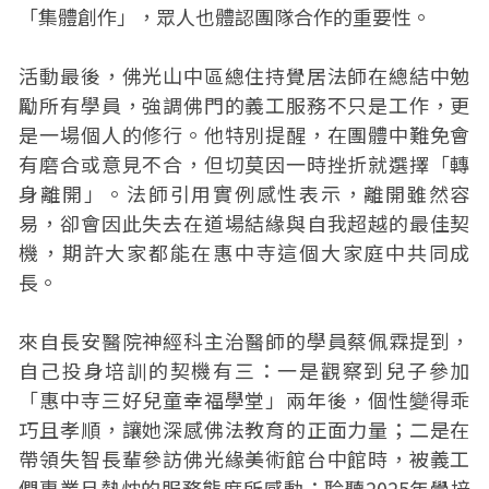
「集體創作」，眾人也體認團隊合作的重要性。
活動最後，佛光山中區總住持覺居法師在總結中勉
勵所有學員，強調佛門的義工服務不只是工作，更
是一場個人的修行。他特別提醒，在團體中難免會
有磨合或意見不合，但切莫因一時挫折就選擇「轉
身離開」。法師引用實例感性表示，離開雖然容
易，卻會因此失去在道場結緣與自我超越的最佳契
機，期許大家都能在惠中寺這個大家庭中共同成
長。
來自長安醫院神經科主治醫師的學員蔡佩霖提到，
自己投身培訓的契機有三：一是觀察到兒子參加
「惠中寺三好兒童幸福學堂」兩年後，個性變得乖
巧且孝順，讓她深感佛法教育的正面力量；二是在
帶領失智長輩參訪佛光緣美術館台中館時，被義工
們專業且熱忱的服務態度所感動；聆聽2025年覺培