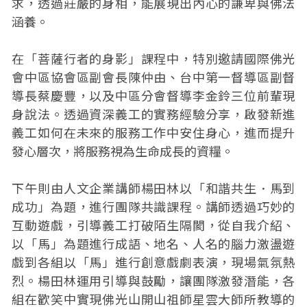
求，透過莊嚴的身相，能展現出內心的謙卑與佛法
涵養。
在「菩薩行者的身影」課程中，特別邀請國際佛光
會中區協會區副會長陳仲由、台中第一督導區副督
導長蔡慶豐，以及中區分會督導李金鈴三位前輩現
身說法。透過資深義工的實務經驗分享，啟發新進
義工如何在未來的服務工作中安住身心，進而提升
發心層次，將服務視為生命成長的資糧。
下午則由人文企業講師楊田林以「和諧共生．馬到
成功」為題，進行團隊共識課程。講師透過巧妙的
互動遊戲，引導義工打破陌生隔閡，從自我介紹、
以「馬」為題進行成語、地名、人名的腦力激盪遊
戲到各組以「馬」進行創意戲劇表演，現場氣氛熱
烈。楊田林運用引導與鼓勵，讓團隊激發潛能，各
組在歡笑中實現佛光山開山祖師星雲大師所教導的