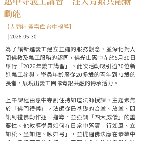
惠中寺義工講習 注入青銀共融新
動能
【人間社 黃嘉偉 台中報導】
2026-05-30
為了讓新進義工建立正確的服務觀念，並深化對人
間佛教及義工服務的認同，佛光山惠中寺於5月30日
舉行「2026年義工講習」。此次活動吸引逾70位新
進義工參與，學員年齡層從20多歲的青年到72歲的
長者，展現出義工團隊青銀共融的傳承活力。
上午課程由惠中寺副住持如瑄法師授課，主題聚焦
於「佛門禮儀」。法師從最基礎的合掌、放掌、問
訊到禮佛動作逐一指導，並強調「四大威儀」的重
要性。他教導學員如何在日常中落實「行如風、立
如松、坐如鐘、臥如弓」，並提醒佛法應在恭敬中