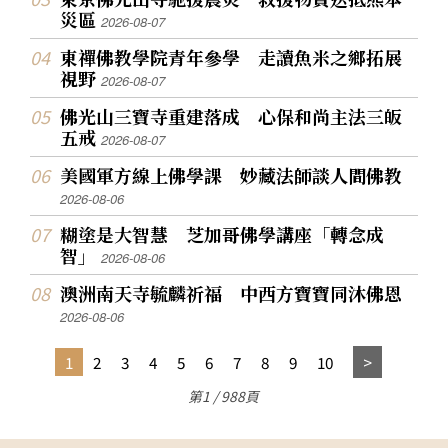
災區
2026-08-07
東禪佛教學院青年參學 走讀魚米之鄉拓展
視野
2026-08-07
佛光山三寶寺重建落成 心保和尚主法三皈
五戒
2026-08-07
美國軍方線上佛學課 妙藏法師談人間佛教
2026-08-06
糊塗是大智慧 芝加哥佛學講座「轉念成
智」
2026-08-06
澳洲南天寺毓麟祈福 中西方寶寶同沐佛恩
2026-08-06
1
2
3
4
5
6
7
8
9
10
第1 / 988頁