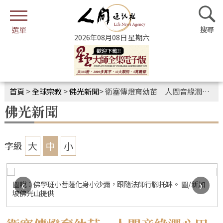
2026年08月08日 星期六
首頁
>
全球宗教
>
佛光新聞
>
衛塞傳燈育幼苗 人間音緣潤心田
佛光新聞
大
中
小
字級
‹
›
圖說：佛學班小菩薩化身小沙彌，跟隨法師行腳托缽。 圖/新加
坡佛光山提供