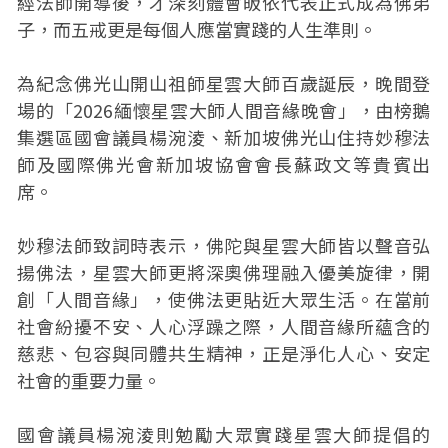
經法師開導後，才深刻體會皈依代表正式成為佛弟
子，而五戒更是每個人應當實踐的人生準則。
為紀念佛光山開山祖師星雲大師百歲誕辰，晚間登
場的「2026緬懷星雲大師人間音緣晚會」，由榜鵝
集選區國會議員楊涴淩、新加坡佛光山住持妙穆法
師及國際佛光會新加坡協會會長蘇政文等貴賓出
席。
妙穆法師致詞時表示，佛陀與星雲大師皆以聲音弘
揚佛法，星雲大師更將深奧佛理融入優美旋律，開
創「人間音緣」，使佛法更貼近大眾生活。在當前
社會紛擾不安、人心浮躁之際，人間音緣所蘊含的
慈悲、包容與同體共生精神，正是淨化人心、安定
社會的重要力量。
國會議員楊涴淩則勉勵大眾實踐星雲大師提倡的