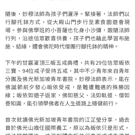
隨後，妙穆法師為孩子們灑淨。緊接著，法師們以
行腳托鉢方式，從大殿山門步行至素食園遊會現
場。參與佛學班的小菩薩也化身小沙彌，跟隨法師
行列，沿途信眾歡喜供養，孩子們也藉此學習布施
施、結緣，體會佛陀時代僧團行腳托鉢的精神。
下午的甘露灌頂三皈五戒典禮，共有29位信眾皈依
三寶、94位戒子受持五戒，其中不少青年來自青年
分團及佛光新加坡青年書院。妙穆法師表示，能在
佛誕節前夕發心皈依受戒，是難遭難遇的殊勝因
緣；皈依如遊子返家，佛如慈父、法如軌道、僧如
善知識，能引領學佛者在人生道路上穩健前行。
首次就讀佛光新加坡青年書院的江芷瑩分享，過去
曾於佛光山擔任國際義工，原以為皈依只是形式，