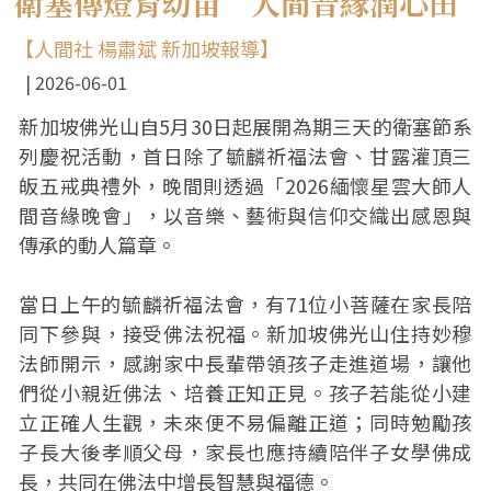
衛塞傳燈育幼苗 人間音緣潤心田
【人間社 楊肅斌 新加坡報導】
2026-06-01
新加坡佛光山自5月30日起展開為期三天的衛塞節系
列慶祝活動，首日除了毓麟祈福法會、甘露灌頂三
皈五戒典禮外，晚間則透過「2026緬懷星雲大師人
間音緣晚會」，以音樂、藝術與信仰交織出感恩與
傳承的動人篇章。
當日上午的毓麟祈福法會，有71位小菩薩在家長陪
同下參與，接受佛法祝福。新加坡佛光山住持妙穆
法師開示，感謝家中長輩帶領孩子走進道場，讓他
們從小親近佛法、培養正知正見。孩子若能從小建
立正確人生觀，未來便不易偏離正道；同時勉勵孩
子長大後孝順父母，家長也應持續陪伴子女學佛成
長，共同在佛法中增長智慧與福德。