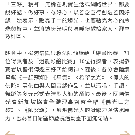
「三好」精神，無論在現實生活或網路世界，都要
說好話、做好事、存好心，以善念善行創造善因好
緣。她表示，點亮手中的燭光，也要點亮內心的慈
悲與智慧，並將這份光明與溫暖傳遞給家人、鄰里
及社區。
晚會中，楊涴淩與妙穆法師頒獎給「繪畫比賽」71
位得獎者及「燈籠彩繪比賽」10位得獎者，表揚參
賽者以藝術傳遞三好四給精神。隨後，各分會陸續
呈獻《一起飛翔》《星雲》《希望之光》《偉大的
佛陀》等佛曲與人間音緣作品，並以清唱、手語、
舞蹈等多元形式表達對大師的緬懷。最後，國際佛
光會新加坡協會全體理事齊聲合唱《佛光山之
歌》、《師父頌》，展現佛光人的凝聚力與傳承願
力，也為首日衛塞節慶祝活動畫下圓滿句點。