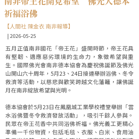
南非帝王花開見希望 佛光人德本
祈福浴佛
【人間社 陳金衣 南非報導】
2026-05-25
五月正值南非國花「帝王花」盛開時節，帝王花具
有堅韌、適應惡劣環境的生命力，象徵希望與重
生。國際佛光會南非德本協會為慶祝佛誕節及佛光
山開山六十周年，5月23、24日接連舉辦浴佛、冬令
救濟等活動，以慈悲與歡笑跨越文化藩籬，讓佛誕
月在南非綻放希望與光明。
德本協會於5月23日在鳳凰城工業學校禮堂舉辦「雲
水浴佛暨冬令救濟發放活動」，吸引千餘人參與。
民眾在帝王花香中共同浴佛祈福。佛光義工更精心
準備一千份物資，包括毛毯、衣服、白米、食用油