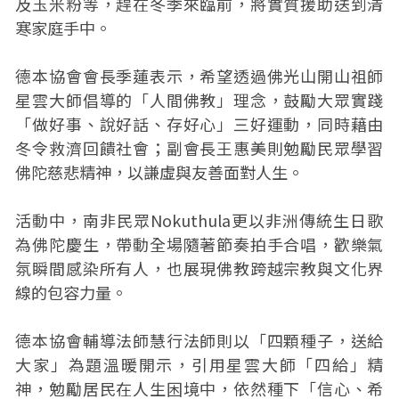
及玉米粉等，趕在冬季來臨前，將實質援助送到清
寒家庭手中。
德本協會會長季蓮表示，希望透過佛光山開山祖師
星雲大師倡導的「人間佛教」理念，鼓勵大眾實踐
「做好事、說好話、存好心」三好運動，同時藉由
冬令救濟回饋社會；副會長王惠美則勉勵民眾學習
佛陀慈悲精神，以謙虛與友善面對人生。
活動中，南非民眾Nokuthula更以非洲傳統生日歌
為佛陀慶生，帶動全場隨著節奏拍手合唱，歡樂氣
氛瞬間感染所有人，也展現佛教跨越宗教與文化界
線的包容力量。
德本協會輔導法師慧行法師則以「四顆種子，送給
大家」為題溫暖開示，引用星雲大師「四給」精
神，勉勵居民在人生困境中，依然種下「信心、希