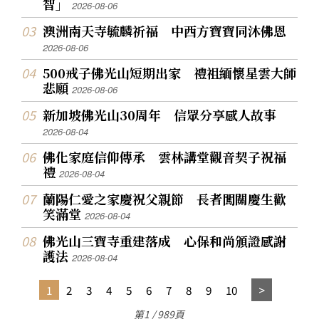
智」
2026-08-06
澳洲南天寺毓麟祈福 中西方寶寶同沐佛恩
2026-08-06
500戒子佛光山短期出家 禮祖緬懷星雲大師
悲願
2026-08-06
新加坡佛光山30周年 信眾分享感人故事
2026-08-04
佛化家庭信仰傳承 雲林講堂觀音契子祝福
禮
2026-08-04
蘭陽仁愛之家慶祝父親節 長者闖關慶生歡
笑滿堂
2026-08-04
佛光山三寶寺重建落成 心保和尚頒證感謝
護法
2026-08-04
1
2
3
4
5
6
7
8
9
10
第1 / 989頁