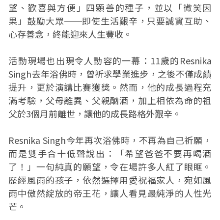
望、歡喜與方便」四顆善的種子，並以「微笑因
果」鼓勵大眾──即使生活艱辛，只要誠實互助、
心存善念，終能迎來人生豐收。
活動現場也出現令人動容的一幕：11歲的Resnika
Singh去年浴佛時，曾祈求學業進步，之後不僅成績
提升，更於演講比賽獲獎。然而，他的成長過程充
滿考驗，父母離異、父親酗酒，加上相依為命的祖
父於3個月前離世，讓他的成長路格外艱辛。
Resnika Singh今年再次浴佛時，不再為自己祈願，
而是雙手合十低聲說出：「希望爸爸不要再喝酒
了！」一句純真的願望，令在場許多人紅了眼眶。
歷經風雨的孩子，依然選擇用愛祝福家人，宛如風
雨中傲然綻放的帝王花，讓人看見最純淨的人性光
芒。