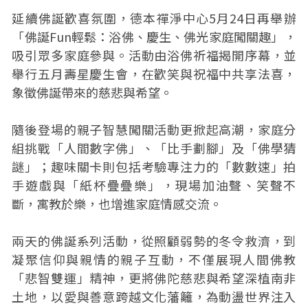
延續佛誕歡喜氛圍，德本禪淨中心5月24日再舉辦
「佛誕Fun輕鬆：浴佛、慶生、佛光家庭闖關趣」，
吸引眾多家庭參與。活動由浴佛祈福揭開序幕，並
舉行五月壽星慶生會，在歡笑與祝福中共享法喜，
象徵佛誕帶來的慈悲與希望。
隨後登場的親子智慧闖關活動更掀起高潮，家庭分
組挑戰「人間數字佛」、「比手劃腳」及「佛學猜
謎」；趣味關卡則包括考驗專注力的「數數速」拍
手遊戲與「紙杯疊疊樂」，現場加油聲、笑聲不
斷，寓教於樂，也增進家庭情感交流。
兩天的佛誕系列活動，從照顧弱勢的冬令救濟，到
凝聚信仰與親情的親子互動，不僅展現人間佛教
「悲智雙運」精神，更將佛陀慈悲與希望深植南非
土地，以愛與善意跨越文化藩籬，為動盪世界注入