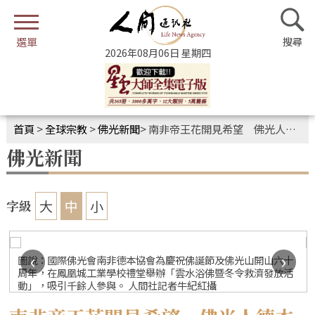
2026年08月06日 星期四
首頁
>
全球宗教
>
佛光新聞
>
南非帝王花開見希望 佛光人德本祈福浴佛
佛光新聞
大
中
小
字級
‹
›
圖說：國際佛光會南非德本協會為慶祝佛誕節及佛光山開山六十
周年，在鳳凰城工業學校禮堂舉辦「雲水浴佛暨冬令救濟發放活
動」，吸引千餘人參與。 人間社記者牛紀紅攝