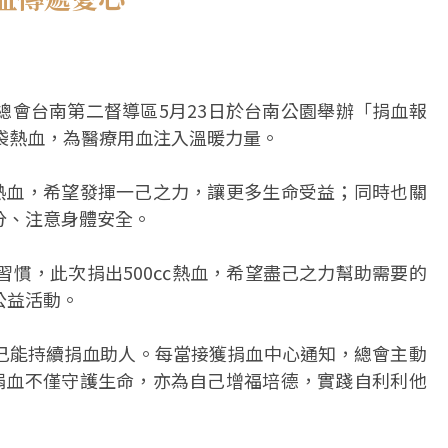
總會台南第二督導區5月23日於台南公園舉辦「捐血報
袋熱血，為醫療用血注入溫暖力量。
㏄熱血，希望發揮一己之力，讓更多生命受益；同時也關
分、注意身體安全。
習慣，此次捐出500㏄熱血，希望盡己之力幫助需要的
公益活動。
己能持續捐血助人。每當接獲捐血中心通知，總會主動
，捐血不僅守護生命，亦為自己增福培德，實踐自利利他