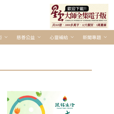
術
慈善公益
心靈補給
新聞專題
圖說：捐血民眾表示，能為社會盡一分心力，深感歡喜。 人間社記