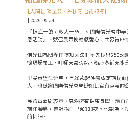
【人間社 陳芷芸、許秋琴 台南報導】
2026-05-24
「捐血一袋，救人一命」。國際佛光會中華
恩活動」，號召民眾挽袖獻愛心，共募得66
佛光山福國寺住持知天法師率先捐出250
懷現場義工，叮囑天氣炎熱，務必多補充水
里民黃盟仁分享，自20歲起便養成定期捐血
人，也感謝國際佛光會舉辦如此富有意義的
民眾黃嘉尉表示，感謝擁有健康身體，讓自
前往響應，累計捐血已逾100次。他認為
的精神。