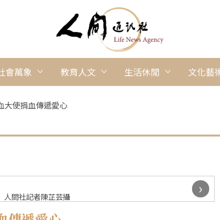
社會萬象
教育人文
生活休閒
文化藝
血大使捐血傳遞愛心
›
 人間社記者陳芷芸攝
血傳遞愛心