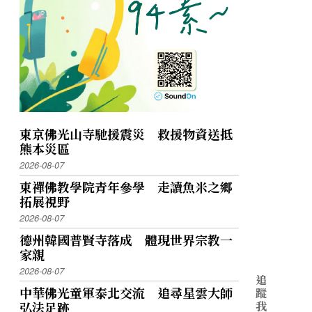
東京佛光山寺馳援震災 救援物資送抵
熊本災區
2026-08-07
東禪佛教學院青年參學 走讀魚米之鄉
拓展視野
2026-08-07
德州韓國普賢寺落成 體現世界宗教一
家親
2026-08-07
追
中華佛光童軍泰北交流 追尋星雲大師
蹤
我
弘法足跡