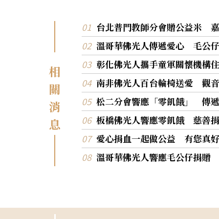
台北普門教師分會贈公益米 
溫哥華佛光人傳遞愛心 毛公
彰化佛光人攜手童軍關懷機構
相
南非佛光人百台輪椅送愛 觀
關
松二分會響應「零飢餓」 傳
消
板橋佛光人響應零飢餓 慈善
息
愛心捐血一起做公益 有您真
溫哥華佛光人響應毛公仔捐贈