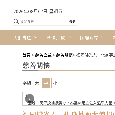
2026年08月07日 星期五
大師專區
全球宗教
國際兩岸
首頁
>
慈善公益
>
慈善關懷
>
福國佛光人 化身募
慈善關懷
大
中
小
字級
‹
圖說：民眾挽袖獻愛心，為醫療用血注入溫暖力量。
福國佛光人 化身募血大使捐