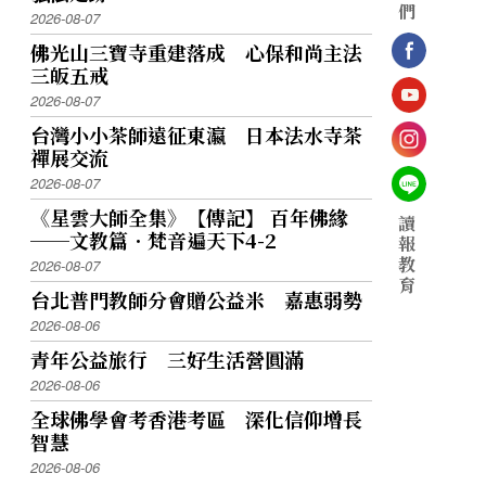
們
2026-08-07
佛光山三寶寺重建落成 心保和尚主法
三皈五戒
2026-08-07
台灣小小茶師遠征東瀛 日本法水寺茶
禪展交流
2026-08-07
《星雲大師全集》【傳記】 百年佛緣
讀
──文教篇．梵音遍天下4-2
報
教
2026-08-07
育
台北普門教師分會贈公益米 嘉惠弱勢
2026-08-06
青年公益旅行 三好生活營圓滿
2026-08-06
全球佛學會考香港考區 深化信仰增長
智慧
2026-08-06