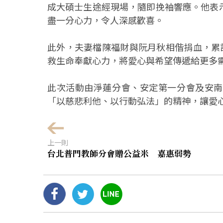
成大碩士生途經現場，隨即挽袖響應。他表
盡一分心力，令人深感歡喜。
此外，夫妻檔陳福財與阮月秋相偕捐血，累
救生命奉獻心力，將愛心與希望傳遞給更多
此次活動由淨蓮分會、安定第一分會及安南
「以慈悲利他、以行動弘法」的精神，讓愛
上一則
台北普門教師分會贈公益米 嘉惠弱勢