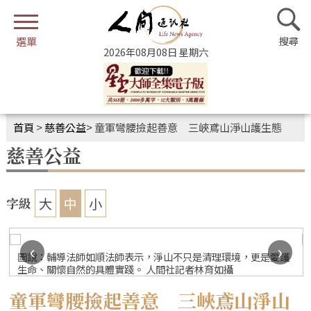
2026年08月08日 星期六
首頁
>
慈善公益
>
童軍彎腰撿起善意 三峽鳶山淨山護生態
慈善公益
大
中
小
字級
‹
›
圖說：輔導法師如順法師表示，淨山不只是清理環境，更是愛護
生命、關懷自然的具體實踐。 人間社記者林育如攝
童軍彎腰撿起善意 三峽鳶山淨山