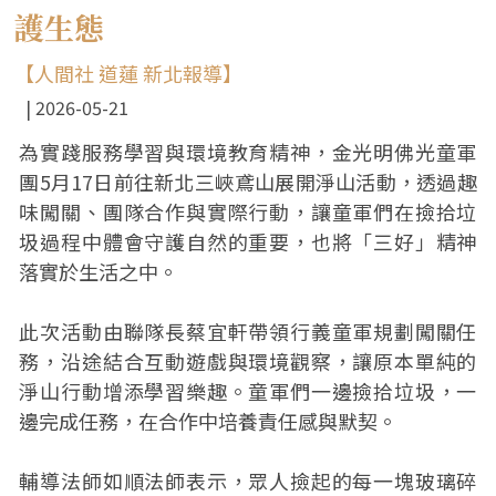
護生態
【人間社 道蓮 新北報導】
2026-05-21
為實踐服務學習與環境教育精神，金光明佛光童軍
團5月17日前往新北三峽鳶山展開淨山活動，透過趣
味闖關、團隊合作與實際行動，讓童軍們在撿拾垃
圾過程中體會守護自然的重要，也將「三好」精神
落實於生活之中。
此次活動由聯隊長蔡宜軒帶領行義童軍規劃闖關任
務，沿途結合互動遊戲與環境觀察，讓原本單純的
淨山行動增添學習樂趣。童軍們一邊撿拾垃圾，一
邊完成任務，在合作中培養責任感與默契。
輔導法師如順法師表示，眾人撿起的每一塊玻璃碎