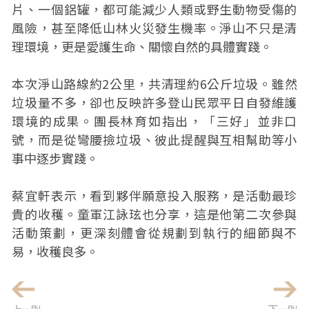
片、一個鋁罐，都可能減少人類或野生動物受傷的
風險，甚至降低山林火災發生機率。淨山不只是清
理環境，更是愛護生命、關懷自然的具體實踐。
本次淨山路線約2公里，共清理約6公斤垃圾。雖然
垃圾量不多，卻也反映許多登山民眾平日自發維護
環境的成果。團長林育如指出，「三好」並非口
號，而是從彎腰撿垃圾、彼此提醒與互相幫助等小
事中逐步實踐。
蔡宜軒表示，看到夥伴願意投入服務，是活動最珍
貴的收穫。童軍江詠玹也分享，這是他第二次參與
活動策劃，更深刻體會從規劃到執行的細節與不
易，收穫良多。
上一則
下一則