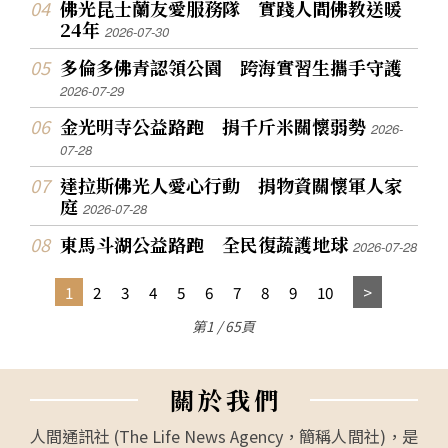
佛光昆士蘭友愛服務隊 實踐人間佛教送暖
24年
2026-07-30
多倫多佛青認領公園 跨海實習生攜手守護
2026-07-29
金光明寺公益路跑 捐千斤米關懷弱勢
2026-
07-28
達拉斯佛光人愛心行動 捐物資關懷軍人家
庭
2026-07-28
東馬斗湖公益路跑 全民復蔬護地球
2026-07-28
1
2
3
4
5
6
7
8
9
10
第1 / 65頁
關
於
我
們
人間通訊社 (The Life News Agency，簡稱人間社)，是