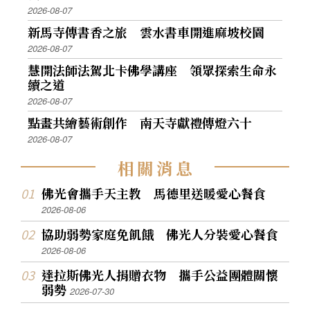
2026-08-07
新馬寺傳書香之旅 雲水書車開進麻坡校園
2026-08-07
慧開法師法駕北卡佛學講座 領眾探索生命永
續之道
2026-08-07
點畫共繪藝術創作 南天寺獻禮傳燈六十
2026-08-07
相
關
消
息
佛光會攜手天主教 馬德里送暖愛心餐食
2026-08-06
協助弱勢家庭免飢餓 佛光人分裝愛心餐食
2026-08-06
達拉斯佛光人捐贈衣物 攜手公益團體關懷
弱勢
2026-07-30