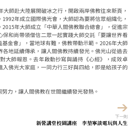
9年大師赴大陸展開破冰之行，開啟兩岸佛教往來新頁，
1992年成立國際佛光會，大師認為要將信眾組織化，
2015年大師成立「中華人間佛教聯合總會」，促進宗
心保和尚帶領僧信二眾一起實踐大師交託「要讓世界看
基金會」，當地球有難，佛教帶動示範。2026年大師
界各地延續傳承，讓人間佛教持續發光。佛光山從過去
對大師報恩。去年啟動抄寫與誦持《心經》，成效卓
進入佛光大家庭，一同力行三好與四給，即是給孩子的
同努力，讓人間佛教在世間繼續發光發熱。
下一則
新營講堂校園講座 李堃寧談電玩與人生