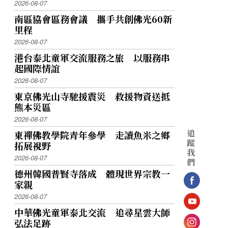
2026-08-07
南區協會區務會議 攜手共創佛光60新
里程
2026-08-07
港台泰北童軍交流服務之旅 以服務串
起國際情誼
2026-08-07
東京佛光山寺馳援震災 救援物資送抵
熊本災區
2026-08-07
追
東禪佛教學院青年參學 走讀魚米之鄉
蹤
拓展視野
我
2026-08-07
們
德州韓國普賢寺落成 體現世界宗教一
家親
2026-08-07
中華佛光童軍泰北交流 追尋星雲大師
弘法足跡