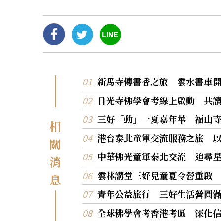
新馬寺傳書香之旅 雲水書車
日光寺佛學會考線上啟動 共
三好「動」一夏嘉年華 福山
相
港台泰北童軍交流服務之旅 
關
中華佛光童軍泰北交流 追尋
消
雲林講堂三好兒童夏令營重啟
息
青年公益旅行 三好生活營圓
全球佛學會考香港考區 深化