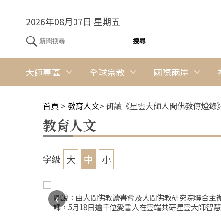
2026年08月07日 星期五
大師專區
全球宗教
國際兩岸
首頁
>
教育人文
>
研讀《星雲大師人間佛教傳燈錄
教育人文
大
中
小
字級
‹
會長妙士法
圖說：由人間佛教讀書會及人間佛教研究院聯合主辦
大學前副校
課，5月18日逾千位愛書人在雲端共研星雲大師智