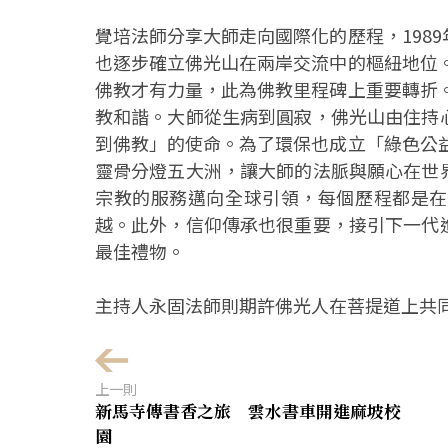
覺培法師分享大師走向國際化的歷程，198
也逐步確立佛光山在兩岸交流中的樞紐地位。
佛教才有力量，此為佛教里程碑上重要轉折。
教和諧。大師從生病到圓寂，佛光山由住持
到佛教」的使命。為了環保也成立「綠色公益
靈骨分燈五大洲，讓大師的法脈與願心在世
宗教的服務邁向全球引領，每個歷程都是在
越。此外，信仰傳承也很重要，接引下一代
最佳禮物。
主持人永固法師則期許佛光人在菩提道上共
上一則
新馬寺傳書香之旅 雲水書車開進麻坡校
園