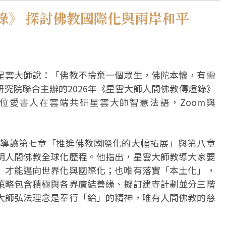
錄》 探討佛教國際化與兩岸和平
星雲大師說：「佛教不捨棄一個眾生，佛陀本懷，有需
究院聯合主辦的2026年《星雲大師人間佛教傳燈錄》
位愛書人在雲端共研星雲大師智慧法語，Zoom與
導讀第七章「推進佛教國際化的大幅拓展」與第八章
明人間佛教全球化歷程。他指出，星雲大師教導大家要
」才能邁向世界化與國際化；也唯有落實「本土化」，
策略包含積極與各界廣結善緣、擬訂建寺計劃並分三階
大師弘法理念是奉行「給」的精神，唯有人間佛教的慈