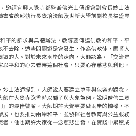
，邀請宜興大覺寺都監兼佛光山傳燈會副會長妙士法
讀書會總部執行長覺培法師及世新大學前副校長楊盛昱
和平的訴求與具體辦法，教導要傳達佛教的和平、平
執不去除，這些問題還是會發生，作為佛教徒，應將人
周遭的人。對於未來兩岸的走向，大師認為，「交流是
家以平和的心去看待這個社會，只要心存慈悲與利他，
，妙士法師提到，大師說人要建立尊重與包容的觀念，
大師在大覺寺跑香時以獅子與大象為例，說明僧信二眾
別」的最佳譬喻。大師期許大覺寺要做兩岸的橋樑，不
發展，也要推動兩岸和平，並發揮社會教育與公益服務
使者，他也期許大家從一念慈悲出發，在實踐中累積成