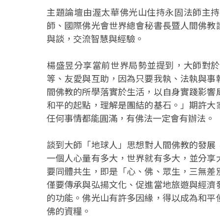
主題論壇由渥太華佛光山住持永固法師主持
師、國際佛光會世界總會秘書長暨人間佛教
與談，交流智慧與經驗。
楊盛昱分享當前世界局勢並提到，大師對於
等、友愛與互助，因為只要我執、法執與事
間佛教的所學落實於生活，以自身實踐影響
和平的起點，理解是團結的基石。」期許大
任何事情都能圓滿，有佛法一定會有辦法。
談到大師「地球人」思想對人間佛教的發展
一個人心量有多大，世界就有多大，並分享
要同體共生，即是「心、佛、眾生，三無差
僅要傳承與弘揚文化、促進當地旅遊與經濟
的功能。佛光山有許多因緣，得以成為和平
佛的資糧。