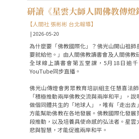
研讀《星雲大師人間佛教傳燈
【人間社 張彬彬 台北報導】
2026-05-20
為什麼要「佛教國際化」？佛光山開山祖師
要就給他。」由人間佛教讀書會及人間佛教研
全球線上讀書會第五堂課，5月18日逾千
YouTube同步直播。
佛光山傳燈會男眾教育培訓組主任慧喜法師
「積極推動兩岸佛教交流與兩岸和平」，說
做個同體共生的「地球人」，唯有「走出去
方能幫助佛教在各地發展。佛教國際化發展
段推動，以及培養具使命感的弘法者。星雲
悲與智慧，才能促進兩岸和平。