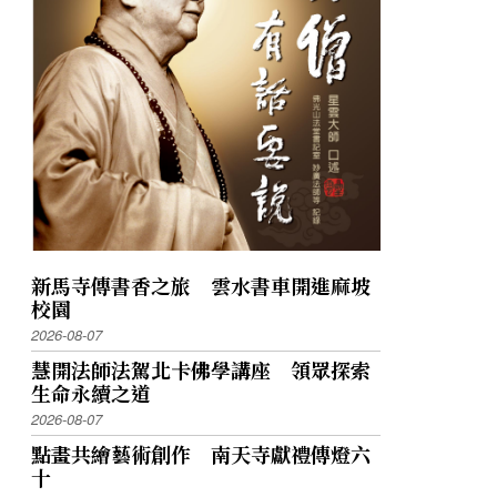
新馬寺傳書香之旅 雲水書車開進麻坡
校園
2026-08-07
慧開法師法駕北卡佛學講座 領眾探索
生命永續之道
2026-08-07
點畫共繪藝術創作 南天寺獻禮傳燈六
十