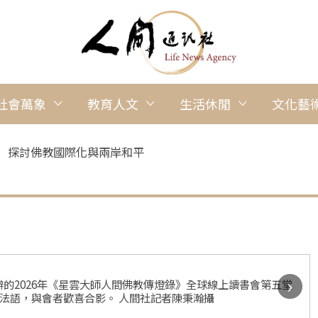
社會萬象
教育人文
生活休閒
文化藝
》 探討佛教國際化與兩岸和平
›
的2026年《星雲大師人間佛教傳燈錄》全球線上讀書會第五堂
慧法語，與會者歡喜合影。 人間社記者陳秉瀚攝