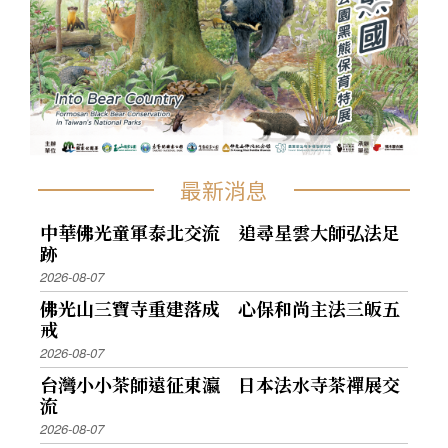
最新消息
中華佛光童軍泰北交流 追尋星雲大師弘法足
跡
2026-08-07
佛光山三寶寺重建落成 心保和尚主法三皈五
戒
2026-08-07
台灣小小茶師遠征東瀛 日本法水寺茶禪展交
流
2026-08-07