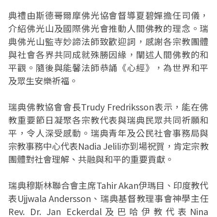
典禮由斯德哥爾摩佛光協會督導夏碧嬋擔任司儀，
介紹佛光山及國際佛光會推動人間佛教的理念。瑞
典佛光山監寺妙諦法師致歡迎詞，感謝各宗教團體
與社會各界共同成就殊勝因緣，闡述人間佛教的和
平觀。隨後與能馨法師恭誦《心經》，為世界和平
及眾生安樂祈福。
瑞典佛教協會會長Trudy Fredriksson表示，能在佛
教重要節日凝聚各宗教代表與瑞典民眾共同祈願和
平，令人深受感動。瑞典青年及公民社會事務局與
宗教事務中心代表Nadia Jelili亦到場祝賀，肯定宗教
團體對社會理解、共融與和平的重要貢獻。
瑞典穆斯林聯合會主席Tahir Akan伊瑪目、印度教代
表Ujjwala Andersson、瑞典基督教理事會神學主任
Rev. Dr. Jan Eckerdal及巴哈伊教代表Nina