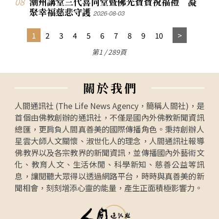
潮州講堂三代喜同堂暨佛光寶寶祝福禮 凝
聚幸福慈悲守護
2026-08-03
1
2
3
4
5
6
7
8
9
10
第1 / 289頁
關
於
我
們
人間通訊社 (The Life News Agency，簡稱人間社)，是
首個由佛教創辦的通訊社，不僅是國內外佛教新聞資訊
總匯，更肩負人間真善美的國際傳播角色。秉持創辦人
星雲大師人文關懷、淑世化人的理念，人間通訊社報導
佛教界以及各宗教界的新聞資訊，並傳播國內外藝術文
化、教育人文、生活休閒、科學新知、慈善公益等訊
息，讓閱聽大眾得以透過網路平台，時時與真善美的新
聞相會，刻刻增添心靈的能量，產生正面積極影響力。