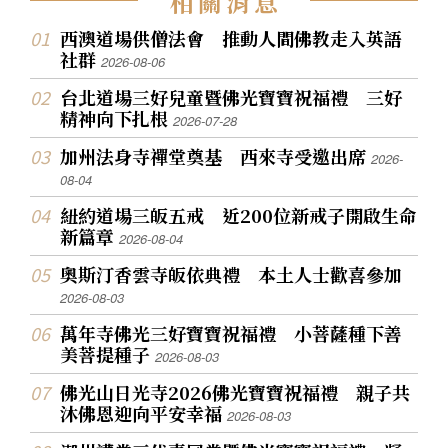
相
關
消
息
西澳道場供僧法會 推動人間佛教走入英語
社群
2026-08-06
台北道場三好兒童暨佛光寶寶祝福禮 三好
精神向下扎根
2026-07-28
加州法身寺禪堂奠基 西來寺受邀出席
2026-
08-04
紐約道場三皈五戒 近200位新戒子開啟生命
新篇章
2026-08-04
奧斯汀香雲寺皈依典禮 本土人士歡喜參加
2026-08-03
萬年寺佛光三好寶寶祝福禮 小菩薩種下善
美菩提種子
2026-08-03
佛光山日光寺2026佛光寶寶祝福禮 親子共
沐佛恩迎向平安幸福
2026-08-03