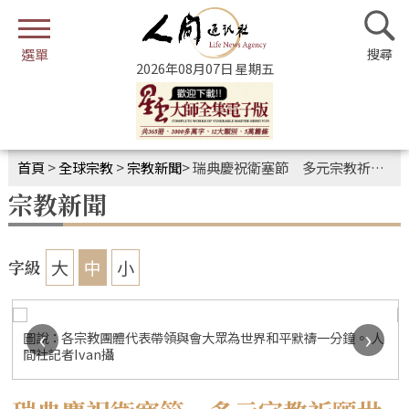
2026年08月07日 星期五
首頁
>
全球宗教
>
宗教新聞
>
瑞典慶祝衛塞節 多元宗教祈願世界和平
宗教新聞
大
中
小
字級
‹
›
圖說：各宗教團體代表帶領與會大眾為世界和平默禱一分鐘。 人
間社記者Ivan攝