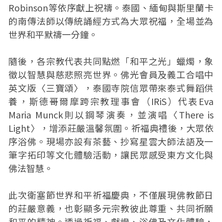
Robinson等依序獻上祝禱。泰國、緬甸與斯里蘭卡
的南傳法師以傳統誦經方式為大眾祝福，全場並為
世界和平默禱一分鐘。
隨後，各宗教代表共同點燃「和平之光」蠟燭，象
徵以智慧與慈悲照亮世界。佛光會員及義工合唱中
英文版〈三寶頌〉，泰國寺院信眾帶來泰式舞蹈供
養，斯德哥爾摩跨宗教理事會（IRiS）代表Eva
Maria Munck則以鋼琴演奏，並演唱〈There is
Light〉，增添莊嚴溫馨氛圍。祈福典禮後，大眾依
序浴佛。現場亦設有茶藝、抄寫星雲大師法語及一
筆字拓印等文化體驗活動，讓民眾感受東方文化與
佛法智慧。
此次衛塞節世界和平祈福慶典，不僅展現佛教節日
的莊嚴意義，也彰顯多元宗教彼此尊重、共同祈願
和平的精神。透過祈福、獻燈、浴佛及文化體驗，