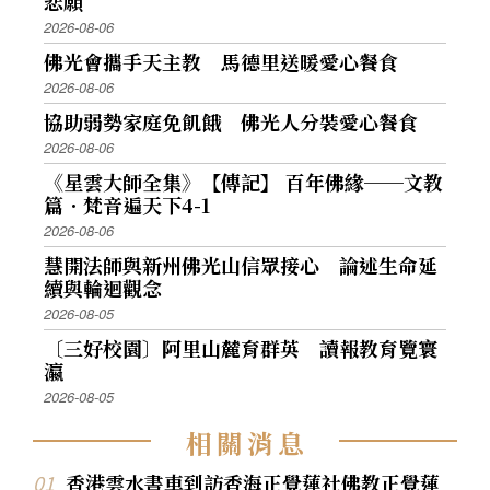
悲願
2026-08-06
佛光會攜手天主教 馬德里送暖愛心餐食
2026-08-06
協助弱勢家庭免飢餓 佛光人分裝愛心餐食
2026-08-06
《星雲大師全集》【傳記】 百年佛緣──文教
篇．梵音遍天下4-1
2026-08-06
慧開法師與新州佛光山信眾接心 論述生命延
續與輪迴觀念
2026-08-05
〔三好校園〕阿里山麓育群英 讀報教育覽寰
瀛
2026-08-05
相
關
消
息
香港雲水書車到訪香海正覺蓮社佛教正覺蓮