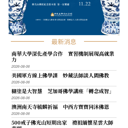
最新消息
南華大學深化產學合作 實習機制展現高就業
力
2026-08-06
美國軍方線上佛學課 妙藏法師談人間佛教
2026-08-06
糊塗是大智慧 芝加哥佛學講座「轉念成智」
2026-08-06
澳洲南天寺毓麟祈福 中西方寶寶同沐佛恩
2026-08-06
500戒子佛光山短期出家 禮祖緬懷星雲大師