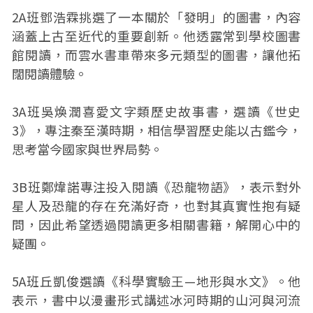
2A班鄧浩霖挑選了一本關於「發明」的圖書，內容
涵蓋上古至近代的重要創新。他透露常到學校圖書
館閱讀，而雲水書車帶來多元類型的圖書，讓他拓
闊閱讀體驗。
3A班吳煥潤喜愛文字類歷史故事書，選讀《世史
3》，專注秦至漢時期，相信學習歷史能以古鑑今，
思考當今國家與世界局勢。
3B班鄭煒諾專注投入閱讀《恐龍物語》，表示對外
星人及恐龍的存在充滿好奇，也對其真實性抱有疑
問，因此希望透過閱讀更多相關書籍，解開心中的
疑團。
5A班丘凱俊選讀《科學實驗王—地形與水文》。他
表示，書中以漫畫形式講述冰河時期的山河與河流