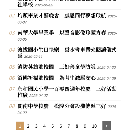
社學校
2026-06-23
均頭畢業才藝晚會 感恩同行夢想啟航
2026-
06-07
南華大學畢業季 以聲音影像珍藏青春
2026-
06-05
渡拔國小生日快樂 雲水書車帶來閱讀儀式
感
2026-05-11
消防英雄進校園 三好善童學防災
2026-04-30
浴佛祈福進校園 為考生減壓安心
2026-04-29
永和國民小學一百零四週年校慶 三好活動
推廣
2026-04-27
開南中學校慶 松隆分會設攤傳遞三好
2026-
04-22
1
2
3
4
5
6
7
8
9
10