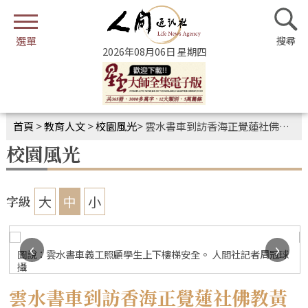
2026年08月06日 星期四
首頁
>
教育人文
>
校園風光
>
雲水書車到訪香海正覺蓮社佛教黃藻森學校 拓展學子閱讀體驗
校園風光
大
中
小
字級
‹
›
周冠球
圖說：雲水書車應學校邀請，停泊於校門前，以防下雨，方便
生借閱書車圖書。 人間社記者周冠球攝
雲水書車到訪香海正覺蓮社佛教黃