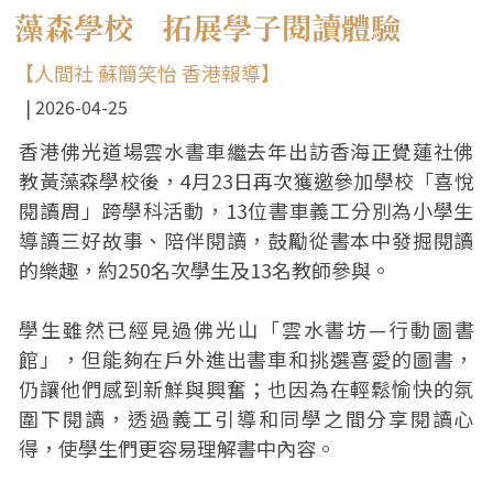
藻森學校 拓展學子閱讀體驗
【人間社 蘇簡笑怡 香港報導】
2026-04-25
香港佛光道場雲水書車繼去年出訪香海正覺蓮社佛
教黃藻森學校後，4月23日再次獲邀參加學校「喜悅
閱讀周」跨學科活動，13位書車義工分別為小學生
導讀三好故事、陪伴閱讀，鼓勵從書本中發掘閱讀
的樂趣，約250名次學生及13名教師參與。
學生雖然已經見過佛光山「雲水書坊—行動圖書
館」，但能夠在戶外進出書車和挑選喜愛的圖書，
仍讓他們感到新鮮與興奮；也因為在輕鬆愉快的氛
圍下閱讀，透過義工引導和同學之間分享閱讀心
得，使學生們更容易理解書中內容。