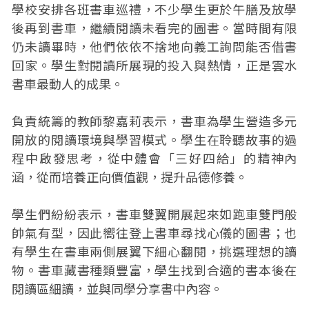
學校安排各班書車巡禮，不少學生更於午膳及放學
後再到書車，繼續閱讀未看完的圖書。當時間有限
仍未讀畢時，他們依依不捨地向義工詢問能否借書
回家。學生對閱讀所展現的投入與熱情，正是雲水
書車最動人的成果。
負責統籌的教師黎嘉莉表示，書車為學生營造多元
開放的閱讀環境與學習模式。學生在聆聽故事的過
程中啟發思考，從中體會「三好四給」的精神內
涵，從而培養正向價值觀，提升品德修養。
學生們紛紛表示，書車雙翼開展起來如跑車雙門般
帥氣有型，因此嚮往登上書車尋找心儀的圖書；也
有學生在書車兩側展翼下細心翻閱，挑選理想的讀
物。書車藏書種類豐富，學生找到合適的書本後在
閱讀區細讀，並與同學分享書中內容。